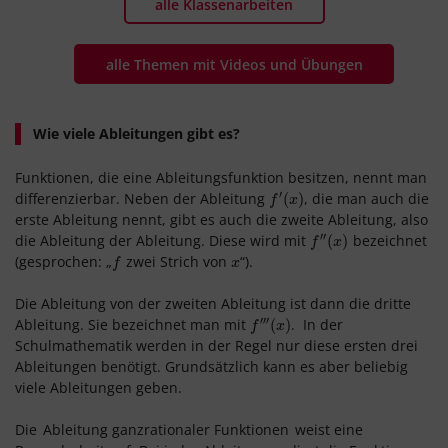
alle Klassenarbeiten
alle Themen mit Videos und Übungen
Wie viele Ableitungen gibt es?
Funktionen, die eine Ableitungsfunktion besitzen, nennt man
′
differenzierbar. Neben der Ableitung
, die man auch die
f
′
(
x
(
)
)
f
x
erste Ableitung nennt, gibt es auch die zweite Ableitung, also
′′
die Ableitung der Ableitung. Diese wird mit
bezeichnet
f
″
(
x
(
)
)
f
x
(gesprochen: „
zwei Strich von
“).
f
x
f
x
Die Ableitung von der zweiten Ableitung ist dann die dritte
′′′
Ableitung. Sie bezeichnet man mit
. In der
f
‴
(
x
(
)
)
f
x
Schulmathematik werden in der Regel nur diese ersten drei
Ableitungen benötigt. Grundsätzlich kann es aber beliebig
viele Ableitungen geben.
Die
Ableitung ganzrationaler Funktionen
weist eine