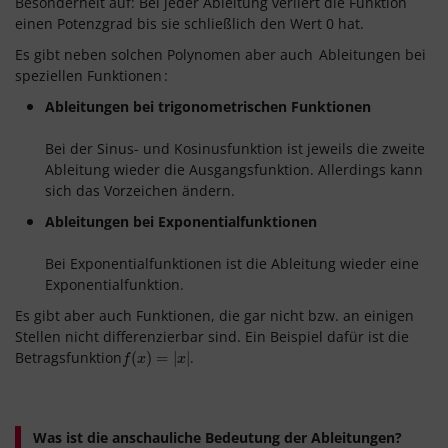
Besonderheit auf: Bei jeder Ableitung verliert die Funktion
einen Potenzgrad bis sie schließlich den Wert 0 hat.
Es gibt neben solchen Polynomen aber auch
Ableitungen bei
speziellen Funktionen
:
Ableitungen bei trigonometrischen Funktionen
Bei der Sinus- und Kosinusfunktion ist jeweils die zweite
Ableitung wieder die Ausgangsfunktion. Allerdings kann
sich das Vorzeichen ändern.
Ableitungen bei Exponentialfunktionen
Bei Exponentialfunktionen ist die Ableitung wieder eine
Exponentialfunktion.
Es gibt aber auch Funktionen, die gar nicht bzw. an einigen
Stellen nicht differenzierbar sind. Ein Beispiel dafür ist die
Betragsfunktion
.
f
(
(
x
)
=
)
|
=
x
|
|
|
f
x
x
Was ist die anschauliche Bedeutung der Ableitungen?