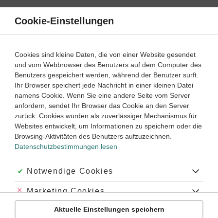
Direkt
zum
Cookie-Einstellungen
Suche
Menü
Inhalt
Differenzialrechnung
Cookies sind kleine Daten, die von einer Website gesendet
Ableitung – einfach erklärt
und vom Webbrowser des Benutzers auf dem Computer des
Benutzers gespeichert werden, während der Benutzer surft.
Ihr Browser speichert jede Nachricht in einer kleinen Datei
10
Oberstufe
Klassenstufe:
namens Cookie. Wenn Sie eine andere Seite vom Server
anfordern, sendet Ihr Browser das Cookie an den Server
zurück. Cookies wurden als zuverlässiger Mechanismus für
Was ist eine Ableitung?
Websites entwickelt, um Informationen zu speichern oder die
Wie viele Ableitungen gibt es?
Browsing-Aktivitäten des Benutzers aufzuzeichnen.
Datenschutzbestimmungen lesen
Was ist die anschauliche Bedeutung der Ableitungen?
Wofür braucht man Ableitungen?
Akzeptiert:
Notwendige Cookies
Was ist eine Ableitung?
Abgelehnt:
Marketing Cookies
Eine Ableitung ist der Grenzwert des Differenzenquotienten
Aktuelle Einstellungen speichern
Abgelehnt:
Personalisierungs-Cookies