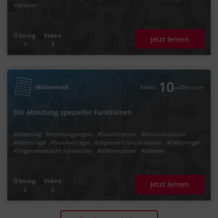
#ableiten
Übung
Video
Jetzt lernen
3
3
‐
10
Mathematik
Klasse
Oberstufe
Die Ableitung spezieller Funktionen
#Ableitung
#Ableitungsregeln
#Sinusfunktion
#Kosinusfunktion
#Kettenregel
#Summenregel
#allgemeine Sinusfunktion
#Faktorregel
#Trigonometrische Funktionen
#differenzieren
#ableiten
Übung
Video
Jetzt lernen
2
2