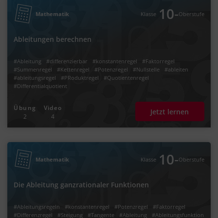
‐
10
Mathematik
Klasse
Oberstufe
Ableitungen berechnen
#Ableitung
#differenzierbar
#konstantenregel
#Faktorregel
#Summenregel
#Kettenregel
#Potenzregel
#Nullstelle
#ableiten
#ableitungsregel
#PRoduktregel
#Quotientenregel
#Differentialquotient
Übung
Video
Jetzt lernen
2
4
‐
10
Mathematik
Klasse
Oberstufe
Die Ableitung ganzrationaler Funktionen
#Ableitungsregeln
#konstantenregel
#Potenzregel
#Faktorregel
#Differenzregel
#Steigung
#Tangente
#Ableitung
#Ableitungsfunktion