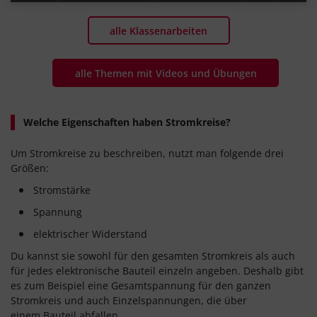
#Gesamtspannung
#paralllele Schaltung
#U-I-Kennlinie
#Kondensator
#Dielektrikum
#Permittivität
#isolierend
#Abstand
#Kondensatorplatten
#Ladung
#Feldstärke
alle Klassenarbeiten
alle Themen mit Videos und Übungen
Welche Eigenschaften haben Stromkreise?
Um Stromkreise zu beschreiben, nutzt man folgende drei
Größen:
Stromstärke
Spannung
elektrischer Widerstand
Du kannst sie sowohl für den gesamten Stromkreis als auch
für jedes elektronische Bauteil einzeln angeben. Deshalb gibt
es zum Beispiel eine Gesamtspannung für den ganzen
Stromkreis und auch Einzelspannungen, die über
einem Bauteil abfallen.