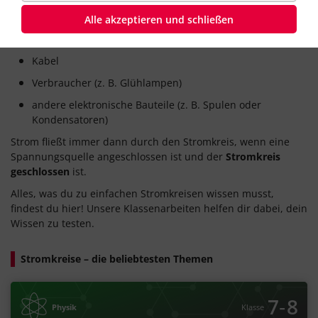
dem Gerät fließt, das du mit Strom versorgen möchtest. Er
besteht meistens aus diesen Teilen:
Alle akzeptieren und schließen
Spannungsquelle
Kabel
Verbraucher (z. B. Glühlampen)
andere elektronische Bauteile (z. B. Spulen oder
Kondensatoren)
Strom fließt immer dann durch den Stromkreis, wenn eine
Spannungsquelle angeschlossen ist und der
Stromkreis
geschlossen
ist.
Alles, was du zu einfachen Stromkreisen wissen musst,
findest du hier! Unsere Klassenarbeiten helfen dir dabei, dein
Wissen zu testen.
Stromkreise – die beliebtesten Themen
‐
7
8
Physik
Klasse