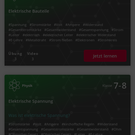
Elektrische Bauteile
#Spannung
#Stromstärke
#Volt
#Ampere
#Widerstand
#Gesamtstromstärke
#Gesamtwiderstand
#Gesamtspannung
#Strom
#Leiter
#elektrisch
#elektrischer Leiter
#elektrischer Widerstand
#E-Lehre
#Metalldraht
#Strom fließen
#Elektronen
#Stromkreis
#Bauteil
#Spannungsquelle
#innerer Widerstand
#kleiner Widerstand
#Schaltbild
#elektrischer Stromkreis
#Stromabnehmer
#Lampe
Übung
Video
Jetzt lernen
#Glühbirne
#Schalter
#Amperemeter
#Voltmeter
#Kondensator
3
3
#Kondensatorplatten
#nicht-leitend
#Ladung
#Feldstärke
#Parallelschaltung
#Reihenschaltung
#Schaltskizze
‐
7
8
Physik
Klasse
Elektrische Spannung
Was ist elektrische Spannung?
#Stromstärke
#Volt
#Ampere
#kirchoffsche Regeln
#Widerstand
#Gesamtspannung
#Gesamtstromstärke
#Gesamtwiderstand
#Ohm
#Ohmsches Gesetz
#Ohm'sches Gesetz
#Leiter
#E-Lehre