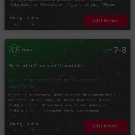
#Elektrizitätzlehre
#Kondensator
#Plattenkondensator
#Platten
#Plattenabstand
#Ladung
#Elektron
#positiv
#negativ
#elektrisch
#elektrischer Leiter
#Einzelwiderstand
#Vorwiderstand
Übung
Video
Jetzt lernen
#Scheinwiderstand
#Lampe
#Glühbirne
#Amperemeter
#Voltmeter
2
2
#Coulomb
#Strom
#elektrischer Strom
#Stromrichtung
#Bewegung
#gerichtet
#gerichtete Bewegung
#Ion
#Stromkreis
#Schaltung
#Spannungsquelle
#Schalter
#Schaltplan
#U-I-Kennlinie
‐
7
8
Physik
Klasse
Elektrischer Strom und Stromstärke
Was ist elektrischer Strom und was bedeutet
Stromstärke?
#Spannung
#Stromstärke
#Volt
#Ampere
#kirchoffsche Regeln
#Widerstand
#Spannungsquelle
#Ohm
#Stromkreis
#Leiter
#elektrischer Leiter
#Ohmsches Gesetz
#Strom
#elektrisch
#elektrischer Strom
#Bewegung
#gerichtete Bewegung
#Ladungsträger
#Elektron
#elektrischer Stromkreis
#Stromunfall
#Stromschlag
#Reihenschaltung
#Serienschaltung
#Parallelschaltung
Übung
Video
Jetzt lernen
#Lampe
#ohmscher Widerstand
#Schalter
#Amperemeter
#Voltmeter
2
2
#Glühbirne
#Gesamtwiderstand
#Gesamtstromstärke