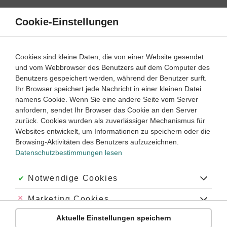
Direkt
zum
Cookie-Einstellungen
Suche
Menü
Inhalt
Elektrizität
Cookies sind kleine Daten, die von einer Website gesendet
Stromkreise einfach erklärt
und vom Webbrowser des Benutzers auf dem Computer des
Benutzers gespeichert werden, während der Benutzer surft.
Ihr Browser speichert jede Nachricht in einer kleinen Datei
7
8
Klassenstufe:
namens Cookie. Wenn Sie eine andere Seite vom Server
anfordern, sendet Ihr Browser das Cookie an den Server
zurück. Cookies wurden als zuverlässiger Mechanismus für
Was sind Stromkreise?
Websites entwickelt, um Informationen zu speichern oder die
Welche Eigenschaften haben Stromkreise?
Browsing-Aktivitäten des Benutzers aufzuzeichnen.
Datenschutzbestimmungen lesen
Welche Regeln gelten in Stromkreisen?
Wozu braucht man Stromkreise?
Akzeptiert:
Notwendige Cookies
Was sind Stromkreise?
Abgelehnt:
Marketing Cookies
Ein
Stromkreis
sorgt dafür, dass der Strom von der Quelle zu
Aktuelle Einstellungen speichern
Abgelehnt:
Personalisierungs-Cookies