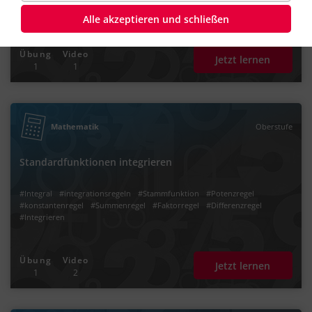
Alle akzeptieren und schließen
Übung
Video
Jetzt lernen
1
1
Mathematik
Oberstufe
Standardfunktionen integrieren
#Integral
#integrationsregeln
#Stammfunktion
#Potenzregel
#konstantenregel
#Summenregel
#Faktorregel
#Differenzregel
#Integrieren
Übung
Video
Jetzt lernen
1
2