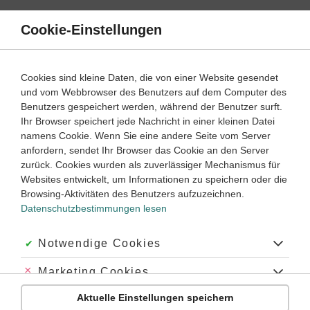
Direkt
zum
Cookie-Einstellungen
Suche
Menü
Inhalt
Integralrechnung
Cookies sind kleine Daten, die von einer Website gesendet
Integrationstechniken einfach erklärt
und vom Webbrowser des Benutzers auf dem Computer des
Benutzers gespeichert werden, während der Benutzer surft.
Ihr Browser speichert jede Nachricht in einer kleinen Datei
Oberstufe
Klassenstufe:
namens Cookie. Wenn Sie eine andere Seite vom Server
anfordern, sendet Ihr Browser das Cookie an den Server
zurück. Cookies wurden als zuverlässiger Mechanismus für
Websites entwickelt, um Informationen zu speichern oder die
Integrationstechniken – die beliebtesten Themen
Browsing-Aktivitäten des Benutzers aufzuzeichnen.
Datenschutzbestimmungen lesen
Mathematik
Oberstufe
Akzeptiert:
Notwendige Cookies
Integrale umformen
Abgelehnt:
Marketing Cookies
#Umformungsregel
#Integralrechnung
#Integrieren
#Stammfunktion
Aktuelle Einstellungen speichern
Abgelehnt:
Personalisierungs-Cookies
#integrationsregeln