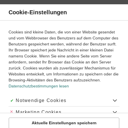
Direkt
zum
Cookie-Einstellungen
Suche
Menü
Inhalt
Einfach bessere Noten
Cookies sind kleine Daten, die von einer Website gesendet
Jetzt 30 Tage risikofrei testen!
und vom Webbrowser des Benutzers auf dem Computer des
Benutzers gespeichert werden, während der Benutzer surft.
Ihr Browser speichert jede Nachricht in einer kleinen Datei
namens Cookie. Wenn Sie eine andere Seite vom Server
Für welches Fach möchtest
anfordern, sendet Ihr Browser das Cookie an den Server
du lernen?
zurück. Cookies wurden als zuverlässiger Mechanismus für
Websites entwickelt, um Informationen zu speichern oder die
Browsing-Aktivitäten des Benutzers aufzuzeichnen.
Datenschutzbestimmungen lesen
Akzeptiert:
Notwendige Cookies
Abgelehnt:
Marketing Cookies
Biologie
Chemie
Aktuelle Einstellungen speichern
Abgelehnt:
Personalisierungs-Cookies