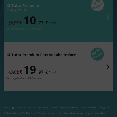
70 %
Rabatt
KI-Tutor Premium
Meistgewählt
10
statt regulär
35,91 €
,
77
€
/
monatlich
mtl.
Vertragslaufzeit: 24 Monate
60 %
Rabatt
KI-Tutor Premium Plus Vokabeltrainer
19
statt regulär
49,92 €
,
97
€
/
monatlich
mtl.
Vertragslaufzeit: 24 Monate
Wichtig:
Nach automatischer Vertragsverlängerung wird der reguläre Preis fällig. Der
Rabatt ist nur für Neukund*innen und nicht auf bestehende Verträge anwendbar.