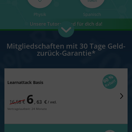
Physik
Spanisch
Unsere Tutoren sind für dich da!
Mitgliedschaften mit 30 Tage Geld-
zurück-Garantie*
60 %
Rabatt
Learnattack Basis
6
statt regulär
16,58 €
,
63
€
/
monatlich
mtl.
Vertragslaufzeit: 24 Monate