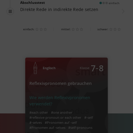
Abschlusstest
einfach
Direkte Rede in indirekte Rede setzen
einfach:
mittel:
schwer:
‐
7
8
Englisch
Klasse
Reflexivpronomen gebrauchen
Wie werden Reflexivpronomen
verwendet?
#each other
#one another
#reflexive pronoun or each other
#-self
#-selves
#Pronomen auf -self
#Pronomen auf -selves
#self-pronouns
#Reflexivpronomen gebrauchen