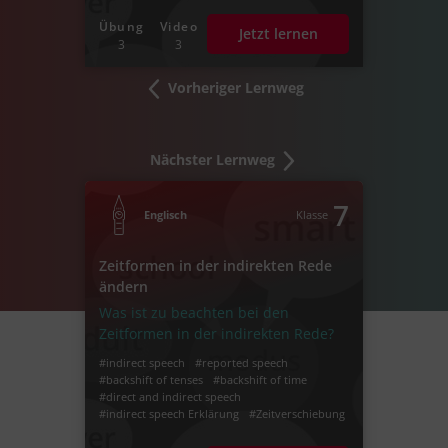
Übung
Video
Jetzt lernen
3
3
Vorheriger Lernweg
Nächster Lernweg
7
Englisch
Klasse
Zeitformen in der indirekten Rede
ändern
Was ist zu beachten bei den
Zeitformen in der indirekten Rede?
#indirect speech
#reported speech
#backshift of tenses
#backshift of time
#direct and indirect speech
#indirect speech Erklärung
#Zeitverschiebung
#direct speech lernen