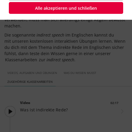
Die indirekte Rede verwendest du im Deutschen im Alltag
wahrscheinlich bereits oft – ohne dir jemals Gedanken
Alle akzeptieren und schließen
darüber zu machen. Um die indirekte Rede im Englischen zu
verwenden, muss man sich allerdings einige Regeln bewusst
machen.
Die sogenannte
indirect speech
im Englischen kannst du
mit unseren kostenlosen interaktiven Übungen lernen. Wenn
du dich mit dem Thema indirekte Rede im Englischen sicher
fühlst, dann teste dein Wissen gerne in einer unserer
Klassenarbeiten
zur
indirect speech
.
VIDEOS, AUFGABEN UND ÜBUNGEN
WAS DU WISSEN MUSST
ZUGEHÖRIGE KLASSENARBEITEN
Video
02:17
Dauer:
Was ist indirekte Rede?