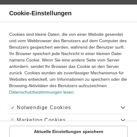
Direkt
zum
Cookie-Einstellungen
Suche
Menü
Inhalt
Satzarten
Cookies sind kleine Daten, die von einer Website gesendet
und vom Webbrowser des Benutzers auf dem Computer des
Englisch
7. ‐ 8. Klasse
Benutzers gespeichert werden, während der Benutzer surft.
Empfohlen von
Ihr Browser speichert jede Nachricht in einer kleinen Datei
Tutor Ryan
namens Cookie. Wenn Sie eine andere Seite vom Server
Direkte Rede in indirekte Rede setzen
anfordern, sendet Ihr Browser das Cookie an den Server
zurück. Cookies wurden als zuverlässiger Mechanismus für
Dauer:
75 Minuten
Websites entwickelt, um Informationen zu speichern oder die
Browsing-Aktivitäten des Benutzers aufzuzeichnen.
Datenschutzbestimmungen lesen
Was ist die direkte und indirekte Rede in Englisch?
Was macht man, wenn man etwas erzählt, etwas fragt oder
Akzeptiert:
Notwendige Cookies
eine Antwort gibt? – Man verwendet die
direkte Rede
. Sich
vor Augen zu führen, was direkte Rede ist, wird vor allem
Abgelehnt:
Marketing Cookies
dann wichtig, wenn man die
indirekte Rede
und die
Unterscheidung zwischen direkter und indirekter Rede lernt.
Aktuelle Einstellungen speichern
Abgelehnt:
Personalisierungs-Cookies