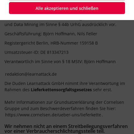
Fragen zu Mitgliedschaft, Preisen, Kundenkonto
Alle akzeptieren und schließen
an:
kundenservice@learnattack.de
Der Anbieter behält sich eine Nutzung der Inhalte für Text
und Data Mining im Sinne § 44b UrhG ausdrücklich vor.
Geschäftsführung: Björn Hoffmann, Nils Feller
Registergericht Berlin, HRB-Nummer 159158 B
Umsatzsteuer-ID: DE 813347213
Verantwortlich im Sinne von § 18 MStV: Björn Hoffmann
redaktion@learnattack.de
Die Duden Learnattack GmbH nimmt ihre Verantwortung im
Rahmen des
Lieferkettensorgfaltsgesetzes
sehr erst.
Mehr Informationen zur Grundsatzerklärung der Cornelsen
Gruppe und zum Beschwerdeverfahren finden Sie hier:
https://www.cornelsen.de/ueber-uns/lieferkette
.
Wir nehmen nicht an einem Streitbeilegungsverfahren
vor einer Verbraucherschlichtungsstelle teil.