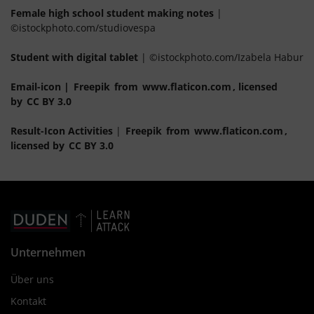
Female high school student making notes
|
©istockphoto.com/studiovespa
Student with digital tablet
| ©istockphoto.com/Izabela Habur
Email-icon
|
Freepik
from
www.flaticon.com
, licensed
by
CC BY 3.0
Result-Icon
Activities
|
Freepik
from
www.flaticon.com
,
licensed by
CC BY 3.0
Unternehmen
Über uns
Kontakt