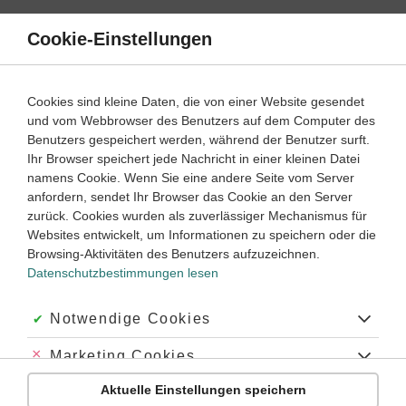
Direkt
zum
Cookie-Einstellungen
Suche
Menü
Inhalt
Startseite
Cookies sind kleine Daten, die von einer Website gesendet
und vom Webbrowser des Benutzers auf dem Computer des
Impressum
Benutzers gespeichert werden, während der Benutzer surft.
Ihr Browser speichert jede Nachricht in einer kleinen Datei
namens Cookie. Wenn Sie eine andere Seite vom Server
Die Website learnattack.de ist ein Angebot der Duden
anfordern, sendet Ihr Browser das Cookie an den Server
Learnattack GmbH.
zurück. Cookies wurden als zuverlässiger Mechanismus für
Websites entwickelt, um Informationen zu speichern oder die
Duden Learnattack GmbH
Browsing-Aktivitäten des Benutzers aufzuzeichnen.
Datenschutzbestimmungen lesen
Mecklenburgische Str. 53
14197 Berlin
Akzeptiert:
Notwendige Cookies
Telefon: +49 (0) 30 2084 996 40
Abgelehnt:
Marketing Cookies
E-Mail:
info@learnattack.de
Aktuelle Einstellungen speichern
Abgelehnt:
Personalisierungs-Cookies