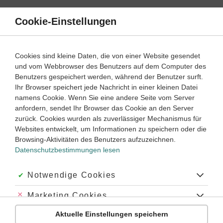
Direkt
zum
Cookie-Einstellungen
Suche
Menü
Inhalt
Textarbeit
Cookies sind kleine Daten, die von einer Website gesendet
Bildbeschreibung einfach erklärt
und vom Webbrowser des Benutzers auf dem Computer des
Benutzers gespeichert werden, während der Benutzer surft.
Ihr Browser speichert jede Nachricht in einer kleinen Datei
5
6
7
8
9
10
Oberstufe
Klassenstufe:
namens Cookie. Wenn Sie eine andere Seite vom Server
anfordern, sendet Ihr Browser das Cookie an den Server
zurück. Cookies wurden als zuverlässiger Mechanismus für
Was muss eine Bildbeschreibung auf Englisch enthalten?
Websites entwickelt, um Informationen zu speichern oder die
Was man für eine gute Bildbeschreibung auf Englisch wissen sollte
Browsing-Aktivitäten des Benutzers aufzuzeichnen.
Datenschutzbestimmungen lesen
Welche Vokabeln sind wichtig für eine Bildbeschreibung?
Welche Zeit wird bei einer Bildbeschreibung verwendet?
Akzeptiert:
Notwendige Cookies
Bildbeschreibungen auf Englisch – Beispiele
Abgelehnt:
Marketing Cookies
Was muss eine Bildbeschreibung auf Englisch enthalten?
Aktuelle Einstellungen speichern
Abgelehnt:
Personalisierungs-Cookies