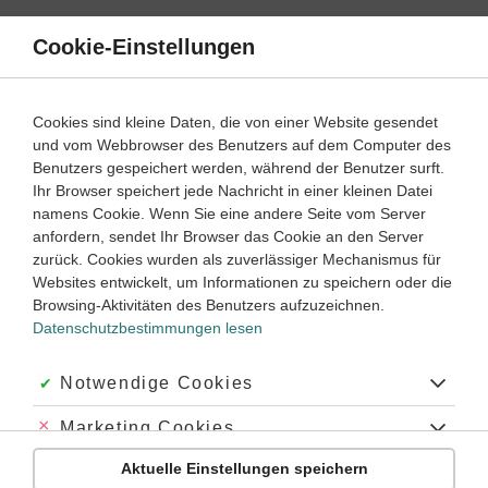
Direkt
zum
Cookie-Einstellungen
Suche
Menü
Inhalt
Schülerlexikon
Cookies sind kleine Daten, die von einer Website gesendet
und vom Webbrowser des Benutzers auf dem Computer des
Benutzers gespeichert werden, während der Benutzer surft.
Schülerlexikon
Ihr Browser speichert jede Nachricht in einer kleinen Datei
namens Cookie. Wenn Sie eine andere Seite vom Server
anfordern, sendet Ihr Browser das Cookie an den Server
Biologie
Chemie
Deutsch
Englisch
zurück. Cookies wurden als zuverlässiger Mechanismus für
Websites entwickelt, um Informationen zu speichern oder die
Französisch
Geschichte
Latein
Mathematik
Browsing-Aktivitäten des Benutzers aufzuzeichnen.
Datenschutzbestimmungen lesen
Physik
Akzeptiert:
Notwendige Cookies
A
C
D
E
F
G
I
L
P
S
V
Abgelehnt:
Marketing Cookies
Anfangsbuchstabe
A
Aktuelle Einstellungen speichern
Abgelehnt:
Personalisierungs-Cookies
avoir