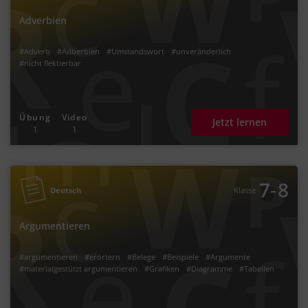
Adverbien
#Adverb
#Adberbien
#Umstandswort
#unveränderlich
#nicht flektierbar
Übung
Video
Jetzt lernen
1
1
‐
7
8
Deutsch
Klasse
Argumentieren
#argumentieren
#erörtern
#Belege
#Beispiele
#Argumente
#materialgestützt argumentieren
#Grafiken
#Diagramme
#Tabellen