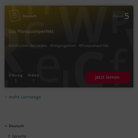
5
Deutsch
Klasse
Das Plusquamperfekt
#Zeitformen des Verbes
#Vergangenheit
#Plusquamperfekt
Übung
Video
Jetzt lernen
1
1
mehr Lernwege
Deutsch
Sprache