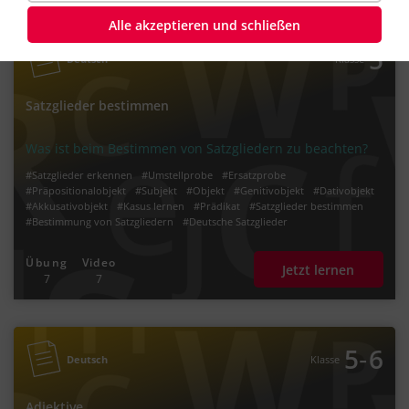
Alle akzeptieren und schließen
5
Deutsch
Klasse
Satzglieder bestimmen
Was ist beim Bestimmen von Satzgliedern zu beachten?
#Satzglieder erkennen
#Umstellprobe
#Ersatzprobe
#Präpositionalobjekt
#Subjekt
#Objekt
#Genitivobjekt
#Dativobjekt
#Akkusativobjekt
#Kasus lernen
#Prädikat
#Satzglieder bestimmen
#Bestimmung von Satzgliedern
#Deutsche Satzglieder
#Satzglieder bestimmen in Deutsch
Übung
Video
Jetzt lernen
7
7
‐
5
6
Deutsch
Klasse
Adjektive