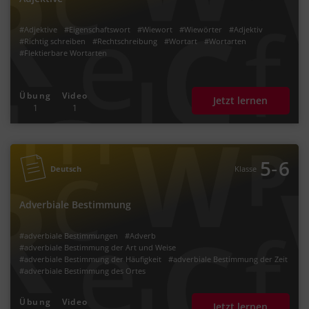
#Adjektive
#Eigenschaftswort
#Wiewort
#Wiewörter
#Adjektiv
#Richtig schreiben
#Rechtschreibung
#Wortart
#Wortarten
#Flektierbare Wortarten
Übung
Video
Jetzt lernen
1
1
‐
5
6
Deutsch
Klasse
Adverbiale Bestimmung
#adverbiale Bestimmungen
#Adverb
#adverbiale Bestimmung der Art und Weise
#adverbiale Bestimmung der Häufigkeit
#adverbiale Bestimmung der Zeit
#adverbiale Bestimmung des Ortes
#adverbiale Bestimmung des Grundes
#Wortarten
Übung
Video
Jetzt lernen