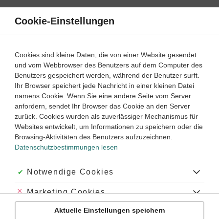
Direkt
zum
Cookie-Einstellungen
Suche
Menü
Inhalt
Deutsch
Cookies sind kleine Daten, die von einer Website gesendet
und vom Webbrowser des Benutzers auf dem Computer des
Lernwege mit Erklär- und Anleitungsvideos
Benutzers gespeichert werden, während der Benutzer surft.
Ihr Browser speichert jede Nachricht in einer kleinen Datei
namens Cookie. Wenn Sie eine andere Seite vom Server
9
anfordern, sendet Ihr Browser das Cookie an den Server
Deutsch
Klasse
zurück. Cookies wurden als zuverlässiger Mechanismus für
Websites entwickelt, um Informationen zu speichern oder die
Einen epischen Text analysieren
Browsing-Aktivitäten des Benutzers aufzuzeichnen.
Datenschutzbestimmungen lesen
#Sprache analysieren
#einen epischen Text analysieren
#Figuren analysieren
Akzeptiert:
Notwendige Cookies
Abgelehnt:
Marketing Cookies
Übung
Video
Jetzt lernen
10
10
Aktuelle Einstellungen speichern
Abgelehnt:
Personalisierungs-Cookies