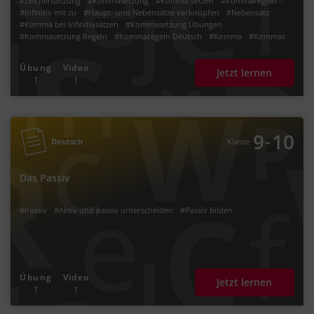
#Zeichensetzung
#Kommasetzung
#Komma setzen
#Kommaregeln
#Infinitiv mit zu
#Haupt- und Nebensätze verknüpfen
#Nebensatz
#Komma bei Infinitivsätzen
#Kommasetzung Übungen
#Kommasetzung Regeln
#Kommaregeln Deutsch
#Komma
#Kommas
#Kommas setzen
Übung
Video
Jetzt lernen
1
1
‐
9
10
Deutsch
Klasse
Das Passiv
#Passiv
#Aktiv und passiv unterscheiden
#Passiv bilden
Übung
Video
Jetzt lernen
1
1