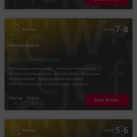
1
1
‐
7
8
Deutsch
Klasse
Adverbialsätze
Was sind Adverbialsätze?
#Nebensätze unterscheiden
#Arten von Nebensätzen
#Formen von Nebensätzen
#Temporalsatz
#Kausalsatz
#Konditionalsatz
#Adverbialsätze bestimmen
#mit Adverbialsätzen Zusammenhänge darstellen
Übung
Video
Jetzt lernen
3
3
‐
5
6
Deutsch
Klasse