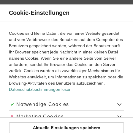
Direkt
zum
Cookie-Einstellungen
Suche
Menü
Inhalt
Startseite
Cookies sind kleine Daten, die von einer Website gesendet
Spanisch lernen mit Duden Learnattack
und vom Webbrowser des Benutzers auf dem Computer des
Benutzers gespeichert werden, während der Benutzer surft.
Ihr Browser speichert jede Nachricht in einer kleinen Datei
1
2
Lernjahr:
namens Cookie. Wenn Sie eine andere Seite vom Server
anfordern, sendet Ihr Browser das Cookie an den Server
zurück. Cookies wurden als zuverlässiger Mechanismus für
Spanisch online lernen – so funktioniert es
Websites entwickelt, um Informationen zu speichern oder die
Spanisch-Nachhilfe online: Materialien zum Selbstlernen
Browsing-Aktivitäten des Benutzers aufzuzeichnen.
Datenschutzbestimmungen lesen
Spanisch online lernen – zu Hause und unterwegs
Akzeptiert:
Notwendige Cookies
Spanisch lernen beinhaltet verschiedenste Themenfelder:
Zeiten bilden, Grammatik üben und Vokabeln lernen
, das
Abgelehnt:
Marketing Cookies
steht auf dem Programm. Verben im
pretérito perfecto,
indefinido oder futuro simple
zu bilden, muss man gezielt üben
Aktuelle Einstellungen speichern
Abgelehnt:
Personalisierungs-Cookies
und immer wieder wiederholen.