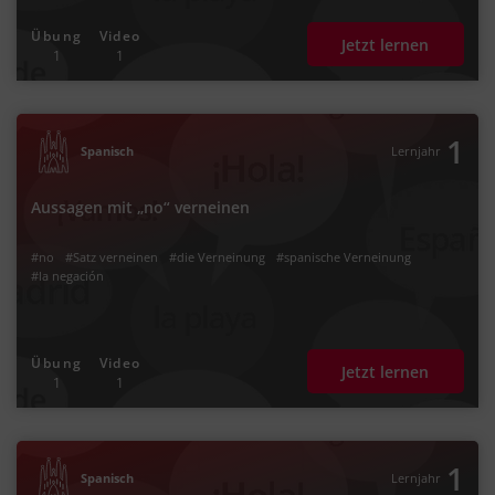
Übung
Video
Jetzt lernen
1
1
1
Spanisch
Lernjahr
Aussagen mit „no“ verneinen
#no
#Satz verneinen
#die Verneinung
#spanische Verneinung
#la negación
Übung
Video
Jetzt lernen
1
1
1
Spanisch
Lernjahr