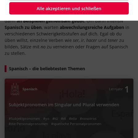
Spanisch lernen funktioniert online besonders gut: In
Alle akzeptieren und schließen
unseren
Lernvideos
wird dir die Grammatik kurz erklärt und
dann
an Beispielen gemeinsam geübt
. Um dann intensiv
Spanisch zu üben
, warten
abwechslungsreiche Aufgaben
in
verschiedenen Schwierigkeitsstufen auf dich. Egal ob du
üben willst, einzelne Verben wie
ser, ir, hacer
und
tener
zu
bilden, Sätze mit
no
zu verneinen oder Fragen auf Spanisch
zu stellen.
Spanisch – die beliebtesten Themen
1
Spanisch
Lernjahr
Subjektpronomen im Singular und Plural verwenden
#Subjektpronomen
#yo
#tú
#él
#ella
#nosotros
#die Personalpronomen
#spanische Personalpronomen