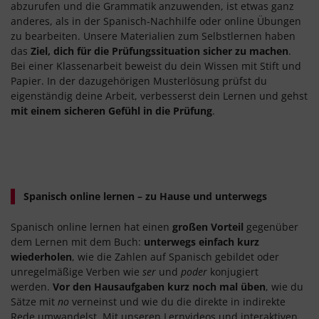
abzurufen und die Grammatik anzuwenden, ist etwas ganz
anderes, als in der Spanisch-Nachhilfe oder online Übungen
zu bearbeiten. Unsere Materialien zum Selbstlernen haben
das
Ziel, dich für die Prüfungssituation sicher zu machen
.
Bei einer Klassenarbeit beweist du dein Wissen mit Stift und
Papier. In der dazugehörigen Musterlösung prüfst du
eigenständig deine Arbeit, verbesserst dein Lernen und gehst
mit einem sicheren Gefühl in die Prüfung
.
Spanisch online lernen – zu Hause und unterwegs
Spanisch online lernen hat einen
großen Vorteil
gegenüber
dem Lernen mit dem Buch:
unterwegs einfach kurz
wiederholen
, wie die Zahlen auf Spanisch gebildet oder
unregelmäßige Verben wie
ser
und
poder
konjugiert
werden.
Vor den Hausaufgaben kurz noch mal üben
, wie du
Sätze mit
no
verneinst und wie du die direkte in indirekte
Rede umwandelst. Mit unseren Lernvideos und interaktiven