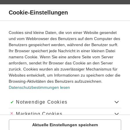
Direkt
zum
Cookie-Einstellungen
Suche
Menü
Inhalt
Satzarten
Cookies sind kleine Daten, die von einer Website gesendet
und vom Webbrowser des Benutzers auf dem Computer des
Spanisch
1. Lernjahr
Benutzers gespeichert werden, während der Benutzer surft.
Empfohlen von
Ihr Browser speichert jede Nachricht in einer kleinen Datei
Tutorin Monica
namens Cookie. Wenn Sie eine andere Seite vom Server
Aussagen mit „no“ verneinen
anfordern, sendet Ihr Browser das Cookie an den Server
zurück. Cookies wurden als zuverlässiger Mechanismus für
Dauer:
10 Minuten
Websites entwickelt, um Informationen zu speichern oder die
Browsing-Aktivitäten des Benutzers aufzuzeichnen.
Datenschutzbestimmungen lesen
VIDEOS, AUFGABEN UND ÜBUNGEN
ZUGEHÖRIGE KLASSENARBEITEN
Akzeptiert:
Notwendige Cookies
Video
02:45
Abgelehnt:
Marketing Cookies
Dauer:
Wie verneint man Aussagen mit „no“?
Aktuelle Einstellungen speichern
Abgelehnt:
Personalisierungs-Cookies