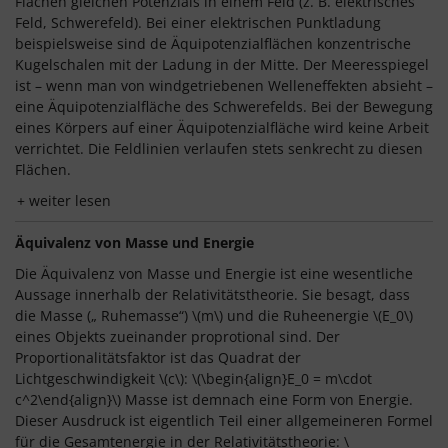
Flächen gleichen Potenzials in einem Feld (z. B. elektrisches
Feld, Schwerefeld). Bei einer elektrischen Punktladung
beispielsweise sind de Äquipotenzialflächen konzentrische
Kugelschalen mit der Ladung in der Mitte. Der Meeresspiegel
ist – wenn man von windgetriebenen Welleneffekten absieht –
eine Äquipotenzialfläche des Schwerefelds. Bei der Bewegung
eines Körpers auf einer Äquipotenzialfläche wird keine Arbeit
verrichtet. Die Feldlinien verlaufen stets senkrecht zu diesen
Flächen.
weiter lesen
Äquivalenz von Masse und Energie
Die Äquivalenz von Masse und Energie ist eine wesentliche
Aussage innerhalb der Relativitätstheorie. Sie besagt, dass
die Masse („ Ruhemasse“) \(m\) und die Ruheenergie \(E_0\)
eines Objekts zueinander proprotional sind. Der
Proportionalitätsfaktor ist das Quadrat der
Lichtgeschwindigkeit \(c\): \(\begin{align}E_0 = m\cdot
c^2\end{align}\) Masse ist demnach eine Form von Energie.
Dieser Ausdruck ist eigentlich Teil einer allgemeineren Formel
für die Gesamtenergie in der Relativitätstheorie: \