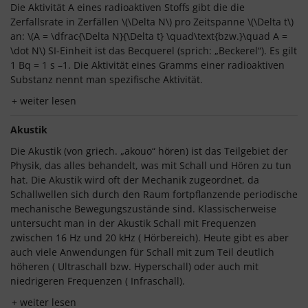
Die Aktivität A eines radioaktiven Stoffs gibt die die
Zerfallsrate in Zerfällen \(\Delta N\) pro Zeitspanne \(\Delta t\)
an: \(A = \dfrac{\Delta N}{\Delta t} \quad\text{bzw.}\quad A =
\dot N\) SI-Einheit ist das Becquerel (sprich: „Beckerel“). Es gilt
1 Bq = 1 s –1. Die Aktivität eines Gramms einer radioaktiven
Substanz nennt man spezifische Aktivität.
weiter lesen
Akustik
Die Akustik (von griech. „akouo“ hören) ist das Teilgebiet der
Physik, das alles behandelt, was mit Schall und Hören zu tun
hat. Die Akustik wird oft der Mechanik zugeordnet, da
Schallwellen sich durch den Raum fortpflanzende periodische
mechanische Bewegungszustände sind. Klassischerweise
untersucht man in der Akustik Schall mit Frequenzen
zwischen 16 Hz und 20 kHz ( Hörbereich). Heute gibt es aber
auch viele Anwendungen für Schall mit zum Teil deutlich
höheren ( Ultraschall bzw. Hyperschall) oder auch mit
niedrigeren Frequenzen ( Infraschall).
weiter lesen