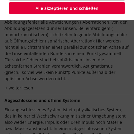
Abbildungsfehler
Alle akzeptieren und schließen
Bei einer optischen Abbildung versteht man unter einem
Abbildungsfehler alle Abweichungen ( Aberrationen) von den
Abbildungsgesetzen dünner Linsen. Bei einfarbigem (
monochromatischem) Licht treten folgende Abbildungsfehler
auf: Öffnungsfehler ( sphärische Aberration): Hier werden
nicht alle Lichtstrahlen eines parallel zur optischen Achse auf
die Linse einfallenden Bündels in einem Punkt gesammelt.
Für solche Fehler sind bei sphärischen Linsen die
achsenfernen Strahlen verantwortlich. Astigmatismus
(griech., so viel wie „kein Punkt“): Punkte außerhalb der
optischen Achse werden nicht...
weiter lesen
Abgeschlossene und offene Systeme
Ein abgeschlossenes System ist ein physikalisches System,
das in keinerlei Wechselwirkung mit seiner Umgebung steht,
also weder Energie, Impuls oder Drehimpuls noch Materie
bzw. Masse austauscht. In einem abgeschlossenen System