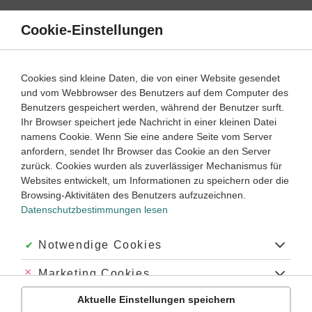
Direkt
zum
Cookie-Einstellungen
Suche
Menü
Inhalt
Schülerlexikon
Cookies sind kleine Daten, die von einer Website gesendet
und vom Webbrowser des Benutzers auf dem Computer des
Benutzers gespeichert werden, während der Benutzer surft.
Physik Schülerlexikon
Ihr Browser speichert jede Nachricht in einer kleinen Datei
namens Cookie. Wenn Sie eine andere Seite vom Server
anfordern, sendet Ihr Browser das Cookie an den Server
Biologie
Chemie
Deutsch
Englisch
zurück. Cookies wurden als zuverlässiger Mechanismus für
Websites entwickelt, um Informationen zu speichern oder die
Französisch
Geschichte
Latein
Mathematik
Browsing-Aktivitäten des Benutzers aufzuzeichnen.
Datenschutzbestimmungen lesen
Physik
A
Akzeptiert:
Notwendige Cookies
B
C
D
E
F
G
H
I
J
K
L
M
N
O
P
Q
R
S
T
U
V
W
X
Z
Abgelehnt:
Marketing Cookies
Anfangsbuchstabe
Aktuelle Einstellungen speichern
Abgelehnt:
Personalisierungs-Cookies
A