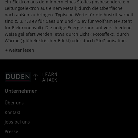
ein Elektron aus dem Innern eines Stoffes (insbesondere ein
Leitungselektron aus einem Metall) durch die Oberfläche
nach außen zu bringen. Typische Werte für die Austrittsarbeit
sind z. B. 1,8 eV für Caesium und 4,5 eV für Wolfram (eV steht
für Elektronenvolt). Die nötige Energie kann auf verschiedene
Weise geliefert werden, etwa durch Licht ( Fotoeffekt), durch
Wärme ( glühelektrischer Effekt) oder durch Stoßionisation.
weiter lesen
Unternehmen
Über uns
Kontakt
Jobs bei uns
Presse