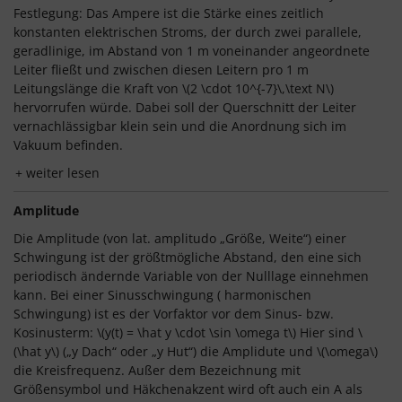
Festlegung: Das Ampere ist die Stärke eines zeitlich
konstanten elektrischen Stroms, der durch zwei parallele,
geradlinige, im Abstand von 1 m voneinander angeordnete
Leiter fließt und zwischen diesen Leitern pro 1 m
Leitungslänge die Kraft von \(2 \cdot 10^{-7}\,\text N\)
hervorrufen würde. Dabei soll der Querschnitt der Leiter
vernachlässigbar klein sein und die Anordnung sich im
Vakuum befinden.
weiter lesen
Amplitude
Die Amplitude (von lat. amplitudo „Größe, Weite“) einer
Schwingung ist der größtmögliche Abstand, den eine sich
periodisch ändernde Variable von der Nulllage einnehmen
kann. Bei einer Sinusschwingung ( harmonischen
Schwingung) ist es der Vorfaktor vor dem Sinus- bzw.
Kosinusterm: \(y(t) = \hat y \cdot \sin \omega t\) Hier sind \
(\hat y\) („y Dach“ oder „y Hut“) die Amplidute und \(\omega\)
die Kreisfrequenz. Außer dem Bezeichnung mit
Größensymbol und Häkchenakzent wird oft auch ein A als