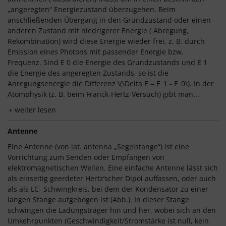
„angeregten“ Energiezustand überzugehen. Beim
anschließenden Übergang in den Grundzustand oder einen
anderen Zustand mit niedrigerer Energie ( Abregung,
Rekombination) wird diese Energie wieder frei, z. B. durch
Emission eines Photons mit passender Energie bzw.
Frequenz. Sind E 0 die Energie des Grundzustands und E 1
die Energie des angeregten Zustands, so ist die
Anregungsenergie die Differenz \(\Delta E = E_1 - E_0\). In der
Atomphysik (z. B. beim Franck-Hertz-Versuch) gibt man...
weiter lesen
Antenne
Eine Antenne (von lat. antenna „Segelstange“) ist eine
Vorrichtung zum Senden oder Empfangen von
elektromagnetischen Wellen. Eine einfache Antenne lässt sich
als einseitig geerdeter Hertz’scher Dipol auffassen, oder auch
als als LC- Schwingkreis, bei dem der Kondensator zu einer
langen Stange aufgebogen ist (Abb.). In dieser Stange
schwingen die Ladungsträger hin und her, wobei sich an den
Umkehrpunkten (Geschwindigkeit/Stromstärke ist null, kein