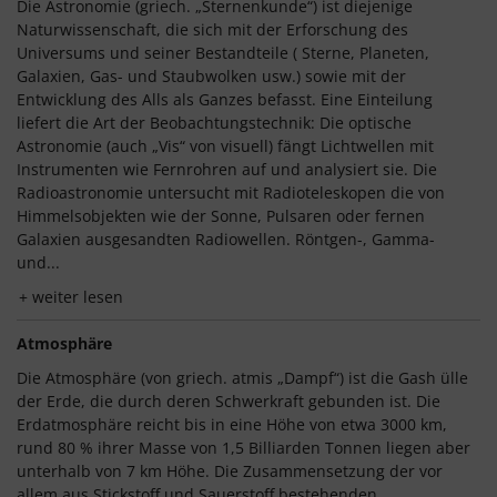
Die Astronomie (griech. „Sternenkunde“) ist diejenige
Naturwissenschaft, die sich mit der Erforschung des
Universums und seiner Bestandteile ( Sterne, Planeten,
Galaxien, Gas- und Staubwolken usw.) sowie mit der
Entwicklung des Alls als Ganzes befasst. Eine Einteilung
liefert die Art der Beobachtungstechnik: Die optische
Astronomie (auch „Vis“ von visuell) fängt Lichtwellen mit
Instrumenten wie Fernrohren auf und analysiert sie. Die
Radioastronomie untersucht mit Radioteleskopen die von
Himmelsobjekten wie der Sonne, Pulsaren oder fernen
Galaxien ausgesandten Radiowellen. Röntgen-, Gamma-
und...
weiter lesen
Atmosphäre
Die Atmosphäre (von griech. atmis „Dampf“) ist die Gash ülle
der Erde, die durch deren Schwerkraft gebunden ist. Die
Erdatmosphäre reicht bis in eine Höhe von etwa 3000 km,
rund 80 % ihrer Masse von 1,5 Billiarden Tonnen liegen aber
unterhalb von 7 km Höhe. Die Zusammensetzung der vor
allem aus Stickstoff und Sauerstoff bestehenden