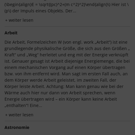
(\begin{align}E = \sqrt{(pc)^2+(m c^2)^2}\end{align}\) Hier ist \
(p\) der Impuls eines Objekts. Der...
weiter lesen
Arbeit
Die Arbeit, Formelzeichen W (von engl. work „Arbeit“) ist eine
grundlegende physikalische Größe, die sich aus den Größen „
Kraft“ und „Weg“ herleitet und eng mit der Energie verknüpft
ist. Genauer gesagt ist Arbeit diejenige Energiemenge, die bei
einem mechanischen Vorgang auf einen Körper übertragen
bzw. von ihm entfernt wird. Man sagt im ersten Fall auch, an
dem Körper werde Arbeit geleistet, im zweiten Fall, der
Körper leiste Arbeit. Achtung: Man kann genau wie bei der
Wärme auch hier nur dann von Arbeit sprechen, wenn
Energie übertragen wird – ein Körper kann keine Arbeit
„enthalten“! Eine...
weiter lesen
Astronomie