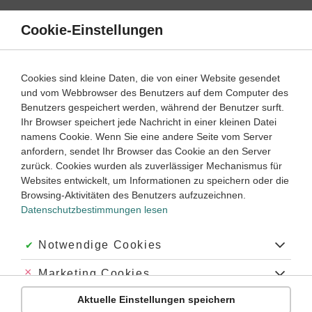
Direkt
zum
Cookie-Einstellungen
Suche
Menü
Inhalt
Geometrie in der Ebene
Cookies sind kleine Daten, die von einer Website gesendet
und vom Webbrowser des Benutzers auf dem Computer des
Mathematik
5. ‐ 6. Klasse
Benutzers gespeichert werden, während der Benutzer surft.
Empfohlen von
Ihr Browser speichert jede Nachricht in einer kleinen Datei
Tutorin Monica
namens Cookie. Wenn Sie eine andere Seite vom Server
Flächen und Flächeneinheiten
anfordern, sendet Ihr Browser das Cookie an den Server
zurück. Cookies wurden als zuverlässiger Mechanismus für
Dauer:
40 Minuten
Websites entwickelt, um Informationen zu speichern oder die
Browsing-Aktivitäten des Benutzers aufzuzeichnen.
Datenschutzbestimmungen lesen
VIDEOS, AUFGABEN UND ÜBUNGEN
ZUGEHÖRIGE KLASSENARBEITEN
Akzeptiert:
Notwendige Cookies
Video
03:28
Abgelehnt:
Marketing Cookies
Dauer:
Flächeneinheiten und ihre Umrechnung
Aktuelle Einstellungen speichern
Abgelehnt:
Personalisierungs-Cookies