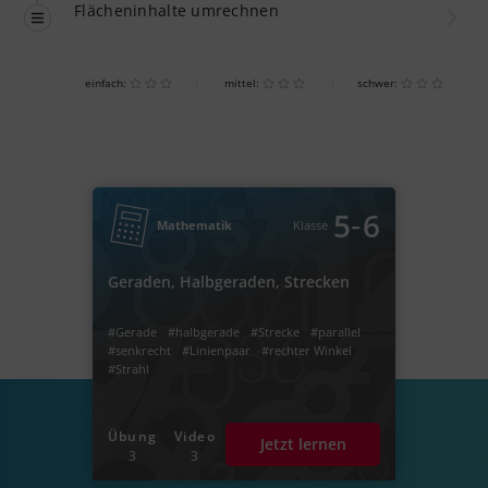
Flächeninhalte umrechnen
einfach:
mittel:
schwer:
‐
5
6
Mathematik
Klasse
Geraden, Halbgeraden, Strecken
#Gerade
#halbgerade
#Strecke
#parallel
#senkrecht
#Linienpaar
#rechter Winkel
#Strahl
Übung
Video
Jetzt lernen
3
3