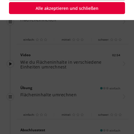
Alle akzeptieren und schließen
Übung
einfach
Flächeneinheiten
einfach:
mittel:
schwer:
Video
02:54
Dauer:
Wie du Flächeninhalte in verschiedene
Einheiten umrechnest
Übung
einfach
Flächeninhalte umrechnen
einfach:
mittel:
schwer:
Abschlusstest
einfach