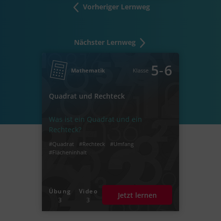
Vorheriger Lernweg
Nächster Lernweg
‐
5
6
Mathematik
Klasse
Quadrat und Rechteck
Was ist ein Quadrat und ein
Rechteck?
#Quadrat
#Rechteck
#Umfang
#Flächeninhalt
Übung
Video
Jetzt lernen
3
3