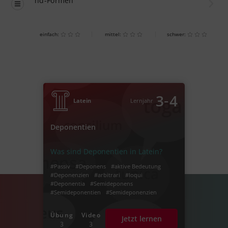
nd-Formen
einfach:
mittel:
schwer:
‐
3
4
Latein
Lernjahr
Deponentien
Was sind Deponentien in Latein?
#Passiv
#Deponens
#aktive Bedeutung
#Deponenzien
#arbitrari
#loqui
#Deponentia
#Semideponens
#Semideponentien
#Semideponenzien
Übung
Video
Jetzt lernen
3
3