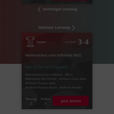
Vorheriger Lernweg
Nächster Lernweg
‐
3
4
Latein
Lernjahr
Nominativus cum Infinitivo (NcI)
Was ist der NcI in Latein?
#Nominativus cum infinitivo
#N c I
#Nominativ mit Infinitiv
#Infinitiv Futur Aktiv
#Infinitiv Präsens Aktiv
#Infinitiv Präsens Passiv
#Infinitiv Perfekt
#Infinitiv Perfekt Aktiv
#Infinitiv Perfekt Passiv
#Infinitiv der Gleichzeitigkeit
Übung
Video
Jetzt lernen
#Infinitiv der Vorzeitigkeit
3
3
#Infinitiv der Nachzeitigkeit