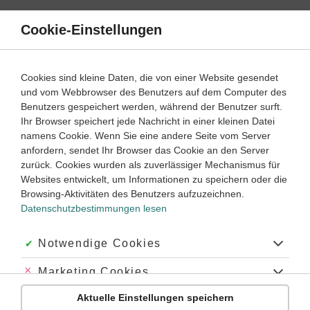
Direkt
zum
Cookie-Einstellungen
Suche
Menü
Inhalt
Verben
Cookies sind kleine Daten, die von einer Website gesendet
und vom Webbrowser des Benutzers auf dem Computer des
Latein
3. ‐ 4. Lernjahr
Benutzers gespeichert werden, während der Benutzer surft.
Empfohlen von
Ihr Browser speichert jede Nachricht in einer kleinen Datei
Tutorin Ulrike
namens Cookie. Wenn Sie eine andere Seite vom Server
Gerundium und Gerundivum
anfordern, sendet Ihr Browser das Cookie an den Server
zurück. Cookies wurden als zuverlässiger Mechanismus für
Dauer:
75 Minuten
Websites entwickelt, um Informationen zu speichern oder die
Browsing-Aktivitäten des Benutzers aufzuzeichnen.
Datenschutzbestimmungen lesen
Was sind Gerundium und Gerundiv in Latein?
Im Lateinischen gibt es
Gerundium
und
Gerundivum
Akzeptiert:
Notwendige Cookies
(Gerundiv), die sogenannten
nd-Formen
. Diese nd-Formen
sind deklinierbare Formen, die aber von einem
Verb
Abgelehnt:
Marketing Cookies
stammen. Wegen ihrer
unterschiedlichen Funktionen und
Bedeutungen
ist es wichtig,
Gerundium und
Aktuelle Einstellungen speichern
Abgelehnt:
Personalisierungs-Cookies
Gerundivum unterscheiden
und richtig übersetzen zu