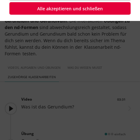
können.
Alle akzeptieren und schließen
Hier im Lernweg findest du Erklärungen und
Übungen zu
Gerundium und Gerundivum
. Die interaktiven
Übungen zu
den nd-Formen
sind abwechslungsreich gestaltet, sodass
Gerundium und Gerundivum bald schon kein Problem für
dich sein werden. Wenn du dich bereits sicher im Thema
fühlst, kannst du dein Können in der
Klassenarbeit nd-
Formen
testen.
VIDEOS, AUFGABEN UND ÜBUNGEN
WAS DU WISSEN MUSST
ZUGEHÖRIGE KLASSENARBEITEN
Video
03:31
Dauer:
Was ist das Gerundium?
Übung
einfach