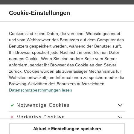
Direkt
zum
Cookie-Einstellungen
Suche
Menü
Inhalt
Mathematik
Cookies sind kleine Daten, die von einer Website gesendet
und vom Webbrowser des Benutzers auf dem Computer des
Algebra
Benutzers gespeichert werden, während der Benutzer surft.
Ihr Browser speichert jede Nachricht in einer kleinen Datei
namens Cookie. Wenn Sie eine andere Seite vom Server
‐
8
9
anfordern, sendet Ihr Browser das Cookie an den Server
Mathematik
Klasse
zurück. Cookies wurden als zuverlässiger Mechanismus für
Websites entwickelt, um Informationen zu speichern oder die
Allgemeine quadratische Gleichungen
Browsing-Aktivitäten des Benutzers aufzuzeichnen.
Datenschutzbestimmungen lesen
#Lösungsverfahren
#Ausklammern
#radizieren
#allgemeine Form
#Normalform
#quadratisches Glied
#lineares Glied
#absolutes glied
Akzeptiert:
Notwendige Cookies
#Scheitelpunktform
Abgelehnt:
Marketing Cookies
Übung
Video
Jetzt lernen
2
2
Aktuelle Einstellungen speichern
Abgelehnt:
Personalisierungs-Cookies