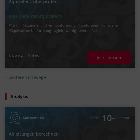
Äquivalenz überprüfen
Was bedeutet äquivalent?
#Term
#äquivalent
#Termumformung
#umformen
#umstellen
#äquivalente Umformung
#gleichwertig
#vereinfachen
Übung
Video
Jetzt lernen
1
1
weitere Lernwege
Analysis
‐
10
Mathematik
Klasse
Oberstufe
Ableitungen berechnen