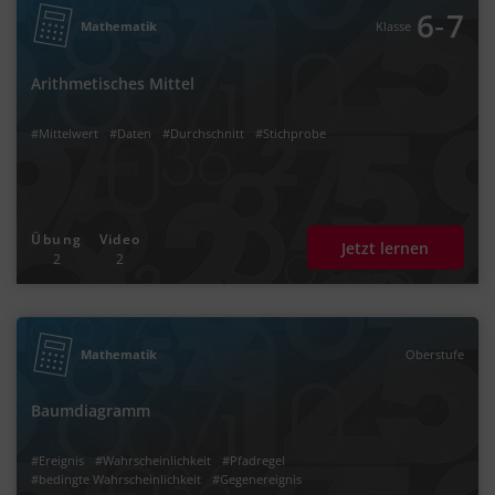
‐
6
7
Mathematik
Klasse
Arithmetisches Mittel
#Mittelwert
#Daten
#Durchschnitt
#Stichprobe
Übung
Video
Jetzt lernen
2
2
Mathematik
Oberstufe
Baumdiagramm
#Ereignis
#Wahrscheinlichkeit
#Pfadregel
#bedingte Wahrscheinlichkeit
#Gegenereignis