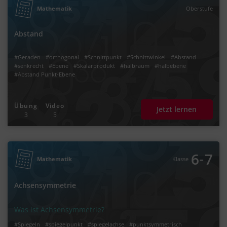
Mathematik
Oberstufe
Abstand
#Geraden
#orthogonal
#Schnittpunkt
#Schnittwinkel
#Abstand
#senkrecht
#Ebene
#Skalarprodukt
#halbraum
#halbebene
#Abstand Punkt-Ebene
Übung
Video
Jetzt lernen
3
5
‐
6
7
Mathematik
Klasse
Achsensymmetrie
Was ist Achsensymmetrie?
#Spiegeln
#spiegelpunkt
#spiegelachse
#punktsymmetrisch