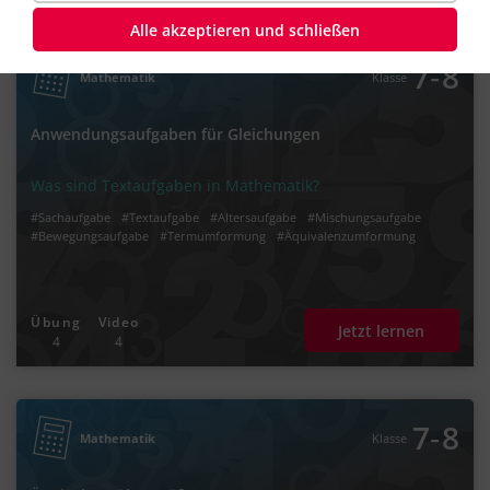
Alle akzeptieren und schließen
‐
7
8
Mathematik
Klasse
Anwendungsaufgaben für Gleichungen
Was sind Textaufgaben in Mathematik?
#Sachaufgabe
#Textaufgabe
#Altersaufgabe
#Mischungsaufgabe
#Bewegungsaufgabe
#Termumformung
#Äquivalenzumformung
Übung
Video
Jetzt lernen
4
4
‐
7
8
Mathematik
Klasse