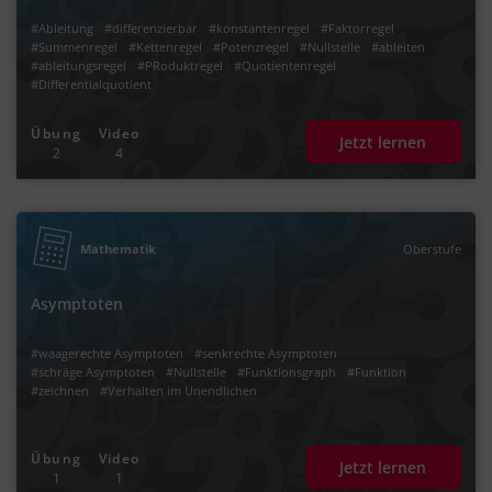
#Ableitung
#differenzierbar
#konstantenregel
#Faktorregel
#Summenregel
#Kettenregel
#Potenzregel
#Nullstelle
#ableiten
#ableitungsregel
#PRoduktregel
#Quotientenregel
#Differentialquotient
Übung
Video
Jetzt lernen
2
4
Mathematik
Oberstufe
Asymptoten
#waagerechte Asymptoten
#senkrechte Asymptoten
#schräge Asymptoten
#Nullstelle
#Funktionsgraph
#Funktion
#zeichnen
#Verhalten im Unendlichen
Übung
Video
Jetzt lernen
1
1