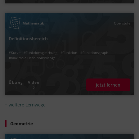
Mathematik
Oberstufe
Definitionsbereich
#Kurve
#Funktionsgleichung
#Funktion
#Funktionsgraph
#maximale Definitionsmenge
Übung
Video
Jetzt lernen
1
2
weitere Lernwege
Geometrie