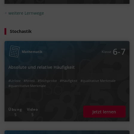
weitere Lernwege
Stochastik
‐
6
7
Mathematik
Klasse
Absolute und relative Häufigkeit
#Urliste
#Anteil
#Stichprobe
#Häufigkeit
#qualitative Merkmale
#quantitative Merkmale
Übung
Video
Jetzt lernen
5
5