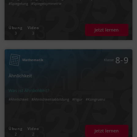
#Spiegelung
#Spiegelsymmetrie
Übung
Video
Jetzt lernen
3
3
‐
8
9
Mathematik
Klasse
Ähnlichkeit
Was ist Ähnlichkeit?
#Ähnlichkeit
#Ähnlichkeitsabbildung
#Figur
#Kongruenz
Übung
Video
Jetzt lernen
2
2