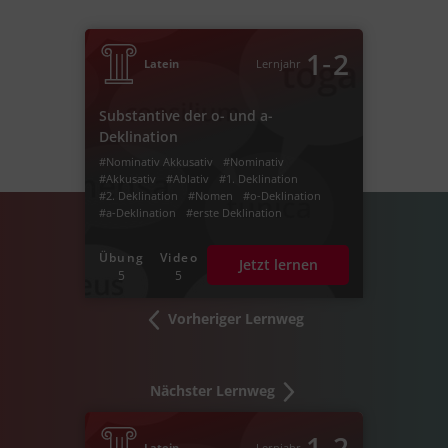
‐
1
2
Latein
Lernjahr
Substantive der o- und a-
Deklination
#Nominativ Akkusativ
#Nominativ
#Akkusativ
#Ablativ
#1. Deklination
#2. Deklination
#Nomen
#o-Deklination
#a-Deklination
#erste Deklination
#zweite Deklination
#Endungen o-Deklination
#Endungen a-Deklination
Übung
Video
Jetzt lernen
#a und o Deklination
#a o Deklination
5
5
#a Deklination
#o Deklination
#o Deklination Tabelle
#a Deklination Tabelle
#o Deklination Endungen
Vorheriger Lernweg
#a Deklination Endungen
Nächster Lernweg
‐
1
2
Latein
Lernjahr