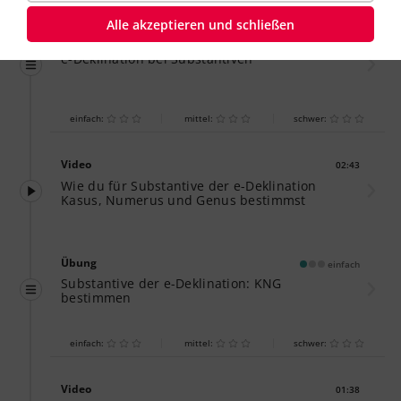
Alle akzeptieren und schließen
Übung
einfach
e-Deklination bei Substantiven
einfach:
mittel:
schwer:
Video
02:43
Dauer:
Wie du für Substantive der e-Deklination
Kasus, Numerus und Genus bestimmst
Übung
einfach
Substantive der e-Deklination: KNG
bestimmen
einfach:
mittel:
schwer:
Video
01:38
Dauer: