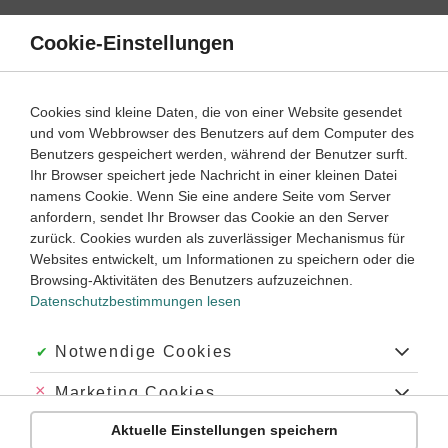
Direkt
zum
Cookie-Einstellungen
Suche
Menü
Inhalt
Deklination
Cookies sind kleine Daten, die von einer Website gesendet
und vom Webbrowser des Benutzers auf dem Computer des
Latein
2. ‐ 3. Lernjahr
Benutzers gespeichert werden, während der Benutzer surft.
Empfohlen von
Ihr Browser speichert jede Nachricht in einer kleinen Datei
Tutorin Ulrike
namens Cookie. Wenn Sie eine andere Seite vom Server
Substantive der e- und u-Deklination
anfordern, sendet Ihr Browser das Cookie an den Server
zurück. Cookies wurden als zuverlässiger Mechanismus für
Dauer:
85 Minuten
Websites entwickelt, um Informationen zu speichern oder die
Browsing-Aktivitäten des Benutzers aufzuzeichnen.
Datenschutzbestimmungen lesen
VIDEOS, AUFGABEN UND ÜBUNGEN
ZUGEHÖRIGE KLASSENARBEITEN
Akzeptiert:
Notwendige Cookies
Video
02:01
Abgelehnt:
Marketing Cookies
Dauer:
Die e-Deklination bei Substantiven
Aktuelle Einstellungen speichern
Abgelehnt:
Personalisierungs-Cookies