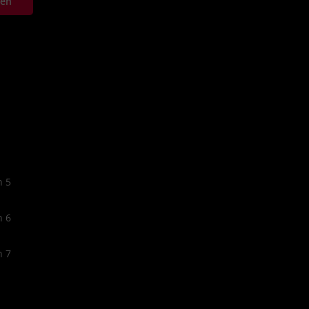
ten
n 5
n 6
n 7