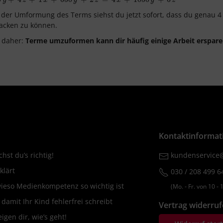
der Umformung des Terms siehst du jetzt sofort, dass du genau 4 
acken zu können.
 daher:
Terme umzuformen kann dir häufig einige Arbeit erspare
Kontaktinformat
hst du’s richtig!
kundenservice@
klärt
030 / 208 499 6
wieso Medienkompetenz so wichtig ist
(Mo. ‐ Fr. von 10 ‐ 1
amit Ihr Kind fehlerfrei schreibt
Vertrag widerru
igen dir, wie’s geht!