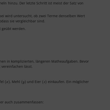
meln
hinzu. Der letzte Schritt ist meist der Satz von
ei wird untersucht, ob zwei Terme denselben Wert
dass sie vergleichbar sind.
ut geübt werden.
hnen in komplizierten, längeren Matheaufgaben. Bevor
 vereinfachen lässt.
.
fel
, Mehl
und Eier
einkaufen. Ein möglicher
(
(
x
)
)
(
(
y
)
)
(
(
z
)
)
x
y
z
aber auch zusammenfassen: