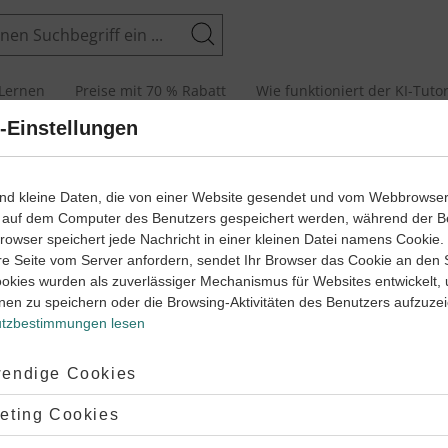
Suchen
Lernen
Preise mit 70 % Rabatt
Wie funktioniert der KI-Tuto
-Einstellungen
ormen
Terme umformen
ind kleine Daten, die von einer Website gesendet und vom Webbrowse
 auf dem Computer des Benutzers gespeichert werden, während der B
 Browser speichert jede Nachricht in einer kleinen Datei namens Cookie
re Seite vom Server anfordern, sendet Ihr Browser das Cookie an den 
eine Termumformung?
ookies wurden als zuverlässiger Mechanismus für Websites entwickelt,
nen zu speichern oder die Browsing-Aktivitäten des Benutzers aufzuze
mumformung ist die Umstellung eines mathematischen Terms,
tzbestimmungen lesen
i das Ergebnis zu beeinflussen.
ptiert:
endige Cookies
ibt es verschiedene Regeln, die beachtet werden müssen. Eine
Termumformung ist beispielsweise die Anwendung einer
lehnt:
eting Cookies
hen Formel:
2
2