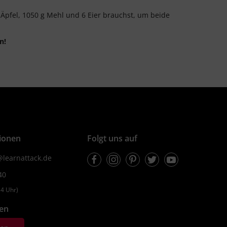
Äpfel, 1050 g Mehl und 6 Eier brauchst, um beide
n!
ionen
Folgt uns auf
Facebook
Instagram
Pinterest
Twitter
Youtube
learnattack.de
40
4 Uhr)
fen