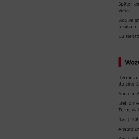
Später k
Vieta.
Äquivale
besitzen 
Du siehst
Wozu
Terme z
du eine G
Auch im A
Stell dir
Term, wel
3
3
x
+
400
+
40
y
+
x
Anstatt z
3
3
x
+
400
+
40
y
+
x