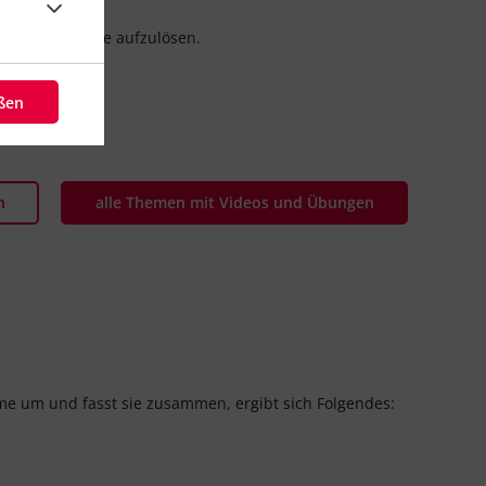
einer Variable aufzulösen.
eßen
n
alle Themen mit Videos und Übungen
me um und fasst sie zusammen, ergibt sich Folgendes: