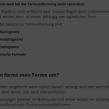
bnis wird bei der Termumformung nicht verändert!
s Ergebnis nicht verfälscht wird, müssen Regeln beim Umformen
 werden kann, ist immer abhängig vom eigentlichen Term.
 für Gesetze zur Termumformung sind:
ibutivgesetz
utativgesetz
iativgesetz
mische Formeln
 formt man Terme um?
den umgeformt, wenn explizit danach verlangt wird oder wenn di
 dann kürzer und somit übersichtlicher.
rmungen kommen im Matheunterricht immer wieder vor. Anfangs g
zufassen oder
Terme auszumultiplizieren
.