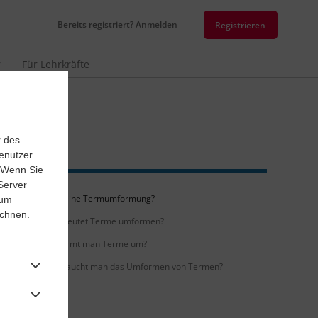
Bereits registriert? Anmelden
Registrieren
r
Für Lehrkräfte
r des
enutzer
. Wenn Sie
Server
Was ist eine Termumformung?
 um
ichnen.
Was bedeutet Terme umformen?
Wann formt man Terme um?
Wozu braucht man das Umformen von Termen?