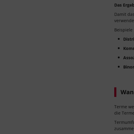
Das Erge
Damit da
verwendet
Beispiele
Distr
Komm
Assoz
Bino
Wann
Terme wer
die Terme
Termumfo
zusammen