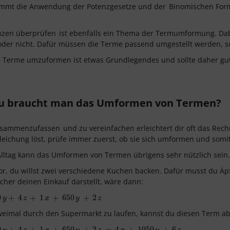
ommt die Anwendung der Potenzgesetze und der
Binomischen For
nzen überprüfen
ist ebenfalls ein Thema der Termumformung. Dab
oder nicht. Dafür müssen die Terme passend umgestellt werden, so
: Terme umzuformen ist etwas Grundlegendes und sollte daher g
 braucht man das Umformen von Termen?
usammenzufassen
und zu vereinfachen erleichtert dir oft das Rec
leichung löst, prüfe immer zuerst, ob sie sich umformen und somit
lltag kann das Umformen von Termen übrigens sehr nützlich sein
 vor, du willst zwei verschiedene Kuchen backen. Dafür musst du Äp
cher deinen Einkauf darstellt, wäre dann:
0
4
z
+
+
1
x
+
4
650
+
y
+
1
2
z
+
650
+
2
y
z
x
y
z
weimal durch den Supermarkt zu laufen, kannst du diesen Term 
0
4
z
+
+
1
x
+
4
650
+
y
+
1
2
z
=
+
4
x
+
650
1050
y
+
+
6
2
z
=
4
+
1050
+
6
y
z
x
y
z
x
y
z