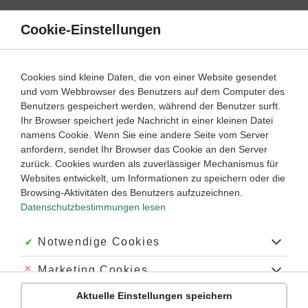
Direkt
zum
Cookie-Einstellungen
Suche
Menü
Inhalt
Terme umformen
Cookies sind kleine Daten, die von einer Website gesendet
Wie erkennt man Terme?
und vom Webbrowser des Benutzers auf dem Computer des
Benutzers gespeichert werden, während der Benutzer surft.
Wie formt man Terme um?
Ihr Browser speichert jede Nachricht in einer kleinen Datei
Wie überprüft man, ob zwei Terme äquivalent sind?
namens Cookie. Wenn Sie eine andere Seite vom Server
Wie leitet man aus einer Textaufgabe einen Term ab?
anfordern, sendet Ihr Browser das Cookie an den Server
zurück. Cookies wurden als zuverlässiger Mechanismus für
Websites entwickelt, um Informationen zu speichern oder die
Bei Aufgaben und Übungen zum Thema
Terme umformen
Browsing-Aktivitäten des Benutzers aufzuzeichnen.
gibt es viel zu beachten! Denn Terme korrekt zu
erkennen,
Datenschutzbestimmungen lesen
umzuformen und zu vereinfachen
, ist nicht trivial! Was sind
gleichartige Terme
und mit welchen Regeln kann man sie
Akzeptiert:
Notwendige Cookies
zusammenfassen?
Wie geht das
Ausmultiplizieren
einer
Klammer oder wie wendet man die
binomischen Formeln
an?
Abgelehnt:
Marketing Cookies
Das alles und noch mehr findest du bei uns!
Zunächst findest du hier die wichtigsten Lernwege zu diesem
Aktuelle Einstellungen speichern
Abgelehnt:
Personalisierungs-Cookies