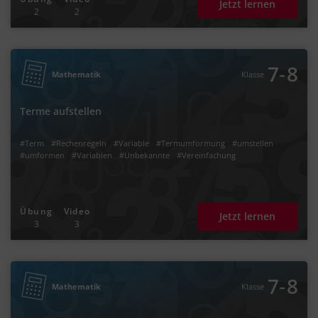
Jetzt lernen
2
2
‐
7
8
Mathematik
Klasse
Terme aufstellen
#Term
#Rechenregeln
#Variable
#Termumformung
#umstellen
#umformen
#Variablen
#Unbekannte
#Vereinfachung
Übung
Video
Jetzt lernen
3
3
‐
7
8
Mathematik
Klasse