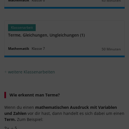
Mathematik
Klasse
6
45 Minuten
Dauer:
Klassenarbeit
Terme, Gleichungen, Ungleichungen (1)
Mathematik
Klasse
7
50 Minuten
Dauer:
weitere Klassenarbeiten
Wie erkennt man Terme?
Wenn du einen
mathematischen Ausdruck mit Variablen
und Zahlen
vor dir hast, dann handelt es sich dabei um einen
Term.
Zum Beispiel:
2
2
x
+
+
5
5
x