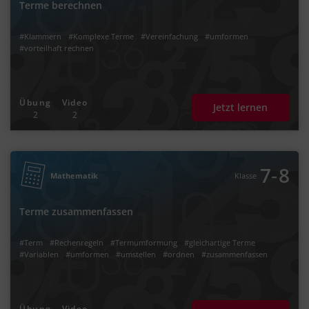
Terme berechnen
#Klammern
#Komplexe Terme
#Vereinfachung
#umformen
#vorteilhaft rechnen
Übung
Video
Jetzt lernen
2
2
‐
7
8
Mathematik
Klasse
Terme zusammenfassen
#Term
#Rechenregeln
#Termumformung
#gleichartige Terme
#Variablen
#umformen
#umstellen
#ordnen
#zusammenfassen
Übung
Video