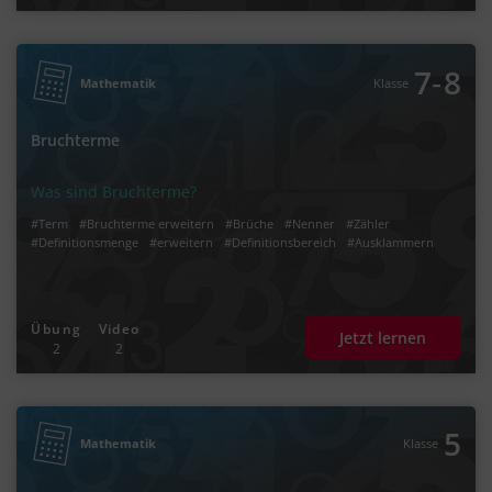
‐
7
8
Mathematik
Klasse
Bruchterme
Was sind Bruchterme?
#Term
#Bruchterme erweitern
#Brüche
#Nenner
#Zähler
#Definitionsmenge
#erweitern
#Definitionsbereich
#Ausklammern
Übung
Video
Jetzt lernen
2
2
5
Mathematik
Klasse