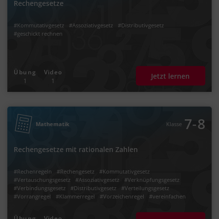
Rechengesetze
#Kommutativgesetz
#Assoziativgesetz
#Distributivgesetz
#geschickt rechnen
Übung
Video
Jetzt lernen
1
1
‐
7
8
Mathematik
Klasse
Rechengesetze mit rationalen Zahlen
#Rechenregeln
#Rechengesetz
#Kommutativgesetz
#Vertauschungsgesetz
#Assoziativgesetz
#Verknüpfungsgesetz
#Verbindungsgesetz
#Distributivgesetz
#Verteilungsgesetz
#Vorrangregel
#Klammerregel
#Vorzeichenregel
#vereinfachen
Übung
Video