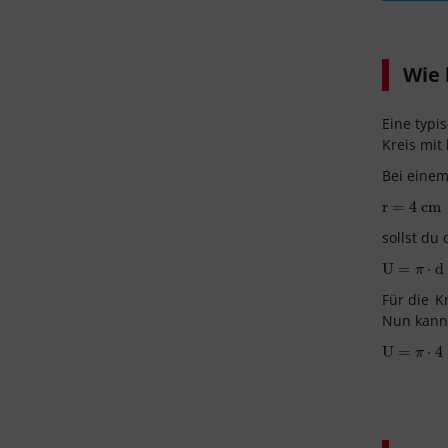
Wie 
Eine typi
Kreis mi
Bei einem
r
r
=
=
4
cm
4
cm
sollst du
U
U
=
=
π
⋅
d
⋅
d
π
Für die
K
Nun kanns
U
U
=
=
π
⋅
4
=
⋅
12
4
π