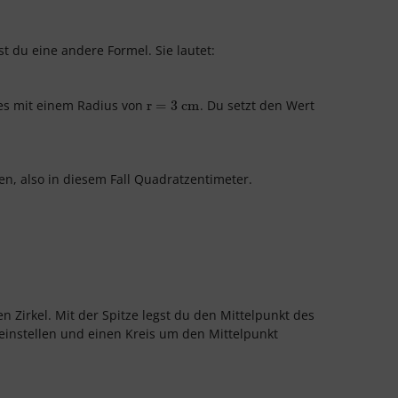
 du eine andere Formel. Sie lautet:
ses mit einem Radius von
.
Du setzt den Wert
r
r
=
=
3
cm
3
cm
n, also in diesem Fall Quadratzentimeter.
Zirkel. Mit der Spitze legst du den Mittelpunkt des
einstellen und einen Kreis um den Mittelpunkt