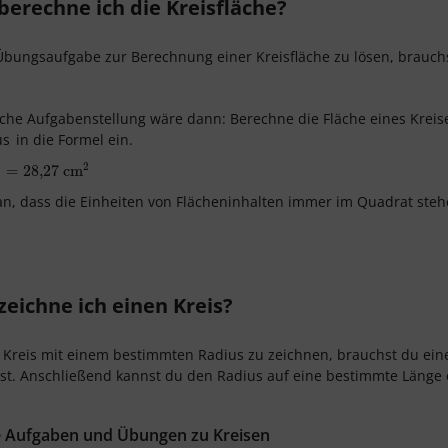
berechne ich die Kreisfläche?
bungsaufgabe zur Berechnung einer Kreisfläche zu lösen, brauchst
2
sche Aufgabenstellung wäre dann: Berechne die Fläche eines Krei
us
in die Formel ein.
2
2
8,27
=
28,27
cm
2
cm
n, dass die Einheiten von Flächeninhalten immer im Quadrat stehe
zeichne ich einen Kreis?
Kreis mit einem bestimmten Radius zu zeichnen, brauchst du einen 
est. Anschließend kannst du den Radius auf eine bestimmte Länge 
e Aufgaben und Übungen zu Kreisen