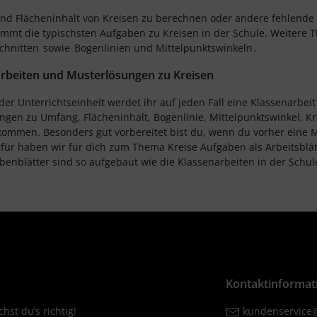
nd Flächeninhalt von Kreisen zu berechnen oder andere fehlende
immt die typischsten Aufgaben zu Kreisen in der Schule. Weiter
chnitten
sowie
Bogenlinien und Mittelpunktswinkeln
.
rbeiten und Musterlösungen zu Kreisen
er Unterrichtseinheit werdet ihr auf jeden Fall eine Klassenarbe
gen zu Umfang, Flächeninhalt, Bogenlinie, Mittelpunktswinkel, K
kommen. Besonders gut vorbereitet bist du, wenn du vorher eine 
afür haben wir für dich zum Thema Kreise Aufgaben als Arbeitsbl
benblätter sind so aufgebaut wie die Klassenarbeiten in der Schul
Kontaktinformat
hst du’s richtig!
kundenservice@