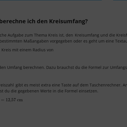
berechne ich den Kreisumfang?
sche Aufgabe zum Thema Kreis ist, den
Kreisumfang und die Kreisf
t bestimmten Maßangaben vorgegeben oder es geht um eine Texta
 Kreis mit einem Radius von
 den Umfang berechnen. Dazu brauchst du die Formel zur Umfangsb
reiszahl
gibt es meist extra eine Taste auf dem Taschenrechner.
t du die gegebenen Werte in die Formel einsetzen.
,57
=
12,57
cm
cm