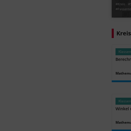
#Kreis
#
#Passant
Jetzt lern
Krei
Klassen
Berechn
Mathema
Klassen
Winkel 
Mathema