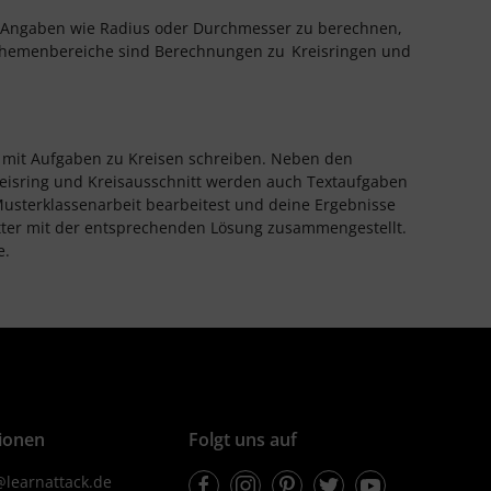
 Angaben wie Radius oder Durchmesser zu berechnen,
e Themenbereiche sind Berechnungen zu
Kreisringen und
it mit Aufgaben zu Kreisen schreiben. Neben den
reisring und Kreisausschnitt werden auch Textaufgaben
Musterklassenarbeit bearbeitest und deine Ergebnisse
ätter mit der entsprechenden Lösung zusammengestellt.
e.
ionen
Folgt uns auf
Facebook
Instagram
Pinterest
Twitter
Youtube
learnattack.de