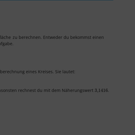
läche
zu berechnen. Entweder du bekommst einen
ufgabe.
erechnung eines Kreises. Sie lautet:
 Ansonsten rechnest du mit dem Näherungswert
.
3,1416
3,1416