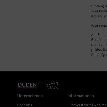
Umfang u
sind best
Kreisauss
Klassena
Am Ende d
Berechnun
darin vor
prüfst. D
Die Aufga
Unternehmen
Informationen
Über uns
Buchvorstellung – so mac