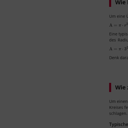
Wie 
Um eine Ü
A
A
=
=
π
⋅
r
2
⋅
π
r
Eine typi
des
Radi
A
A
=
=
π
⋅
3
2
⋅
=
3
2
π
Denk dara
Wie 
Um einen 
Kreises f
schlagen.
Typisch