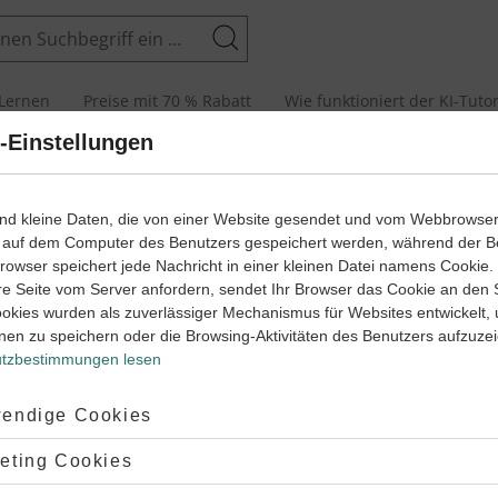
Suchen
Lernen
Preise mit 70 % Rabatt
Wie funktioniert der KI-Tuto
-Einstellungen
nd im Themengebiet Geometrie von Klasse 6 bis 9 immer wieder
ind kleine Daten, die von einer Website gesendet und vom Webbrowse
. Das heißt, es werden dir immer wieder Aufgaben begegnen,
 auf dem Computer des Benutzers gespeichert werden, während der B
 du die Eigenschaften von Kreisen kennen und anwenden musst,
 Browser speichert jede Nachricht in einer kleinen Datei namens Cookie
 lösen.
re Seite vom Server anfordern, sendet Ihr Browser das Cookie an den 
ht es darum, Berechnungen am
Kreis
durchzuführen, zum
ookies wurden als zuverlässiger Mechanismus für Websites entwickelt,
den Kreisumfang und die Kreisfläche oder Kreisausschnitte zu
nen zu speichern oder die Browsing-Aktivitäten des Benutzers aufzuze
. Weitere Themengebiete zum Kreis sind Bogenlinien und Mittelpu
tzbestimmungen lesen
ng und die Kreisfläche zu berechnen – meist sind das dann Texta
ehst, sind Kreise ein elementares Themengebiet der Mathematik,
ptiert:
endige Cookies
ichtigsten Aspekten. Ausführliche Erklärungen zu allen Teilberei
gaben findest du dann in unseren Lernwegen. Zum Beispiel in die
lehnt:
eting Cookies