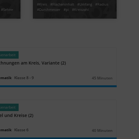
#Kreis
#Flächeninhalt
#Umfang
#Radius
#Sehne
#Durchmesser
#pi
#Kreiszahl
Video
Übung
Video
Übung
Jetzt lernen
1
1
3
3
senarbeit
hnungen am Kreis, Variante (2)
ematik
Klasse
8
‐
9
45 Minuten
Dauer:
senarbeit
l und Kreise (2)
ematik
Klasse
6
40 Minuten
Dauer: