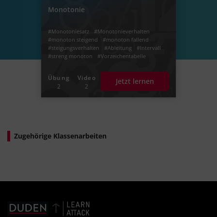
Monotonie
#Monotoniesatz
#Monotonieverhalten
#monoton steigend
#monoton fallend
#steigungsverhalten
#Ableitung
#Intervall
#streng monoton
#Vorzeichentabelle
Übung
Video
Jetzt lernen
2
2
Zugehörige Klassenarbeiten