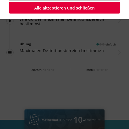
Alle akzeptieren und schließen
Video
02:09
Dauer:
Wie du den maximalen Definitionsbereich
bestimmst
Übung
einfach
Maximalen Definitionsbereich bestimmen
einfach:
mittel:
Nächster Lernweg
‐
10
Mathematik
Klasse
Oberstufe