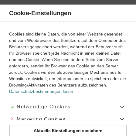
Direkt
zum
Cookie-Einstellungen
Suche
Menü
Inhalt
Rationale Funktionen
Cookies sind kleine Daten, die von einer Website gesendet
und vom Webbrowser des Benutzers auf dem Computer des
Mathematik
Oberstufe
Benutzers gespeichert werden, während der Benutzer surft.
Empfohlen von
Ihr Browser speichert jede Nachricht in einer kleinen Datei
Tutorin Monica
namens Cookie. Wenn Sie eine andere Seite vom Server
Definitionsbereich
anfordern, sendet Ihr Browser das Cookie an den Server
zurück. Cookies wurden als zuverlässiger Mechanismus für
Dauer:
10 Minuten
Websites entwickelt, um Informationen zu speichern oder die
Browsing-Aktivitäten des Benutzers aufzuzeichnen.
Datenschutzbestimmungen lesen
VIDEOS, AUFGABEN UND ÜBUNGEN
ZUGEHÖRIGE KLASSENARBEITEN
Akzeptiert:
Notwendige Cookies
Video
02:51
Abgelehnt:
Marketing Cookies
Dauer:
Was ist der maximale Definitionsbereich?
Aktuelle Einstellungen speichern
Abgelehnt:
Personalisierungs-Cookies