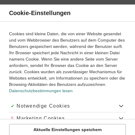
Direkt
zum
Cookie-Einstellungen
Suche
Menü
Inhalt
Mathematik
Cookies sind kleine Daten, die von einer Website gesendet
Mathe lernen mit DUDEN Learnattack
und vom Webbrowser des Benutzers auf dem Computer des
Benutzers gespeichert werden, während der Benutzer surft.
Klasse
8
Ihr Browser speichert jede Nachricht in einer kleinen Datei
namens Cookie. Wenn Sie eine andere Seite vom Server
anfordern, sendet Ihr Browser das Cookie an den Server
Mathematik online lernen – so funktioniert es
zurück. Cookies wurden als zuverlässiger Mechanismus für
Websites entwickelt, um Informationen zu speichern oder die
Die Vorteile des Online-Lernens in Mathematik
Browsing-Aktivitäten des Benutzers aufzuzeichnen.
Mathematiknachhilfe online: Materialien zum Selbstlernen
Datenschutzbestimmungen lesen
Mathematik online lernen – zu Hause und unterwegs
Akzeptiert:
Notwendige Cookies
Du möchtest Mathe lernen und auch wirklich verstehen, was
Abgelehnt:
Marketing Cookies
du da tust? Und trotzdem nicht jeden Tag noch eine Stunde
extra lernen müssen? Dann solltest du einmal anders lernen
Aktuelle Einstellungen speichern
Abgelehnt:
Personalisierungs-Cookies
als sonst: online, mit Erklärvideos, Übungen und den