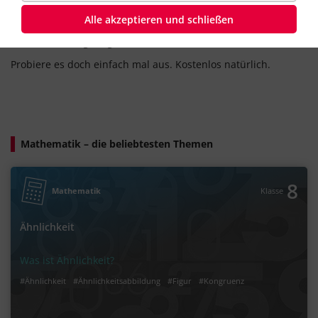
Lernwegen von Duden Learnattack. Dann lernst du nämlich
Alle akzeptieren und schließen
genau so, dass du alles verstehst, nichts vergisst und
trotzdem noch genug Freizeit hast.
Probiere es doch einfach mal aus. Kostenlos natürlich.
Mathematik – die beliebtesten Themen
8
Mathematik
Klasse
Ähnlichkeit
Was ist Ähnlichkeit?
#Ähnlichkeit
#Ähnlichkeitsabbildung
#Figur
#Kongruenz