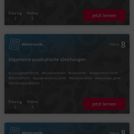
Übung
Video
Jetzt lernen
2
2
8
Mathematik
Klasse
Allgemeine quadratische Gleichungen
#Lösungsverfahren
#Ausklammern
#radizieren
#allgemeine Form
#Normalform
#quadratisches Glied
#lineares Glied
#absolutes glied
#Scheitelpunktform
Übung
Video
Jetzt lernen
2
2
8
Mathematik
Klasse