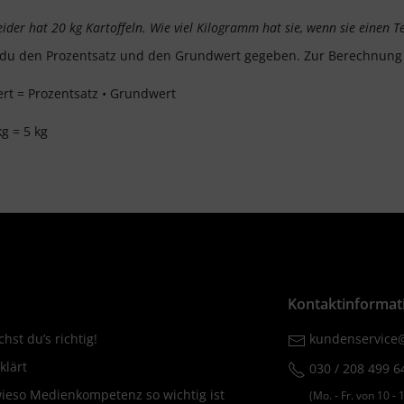
ider hat 20 kg Kartoffeln. Wie viel Kilogramm hat sie, wenn sie einen T
 du den Prozentsatz und den Grundwert gegeben. Zur Berechnung 
rt = Prozentsatz • Grundwert
kg = 5 kg
Kontaktinformat
hst du’s richtig!
kundenservice@
klärt
030 / 208 499 6
wieso Medienkompetenz so wichtig ist
(Mo. ‐ Fr. von 10 ‐ 1