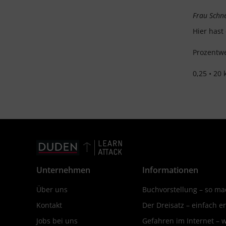
Frau Schne
Hier hast
Prozentwe
0,25 • 20 
Unternehmen
Informationen
Über uns
Buchvorstellung – so mac
Kontakt
Der Dreisatz – einfach er
Jobs bei uns
Gefahren im Internet – 