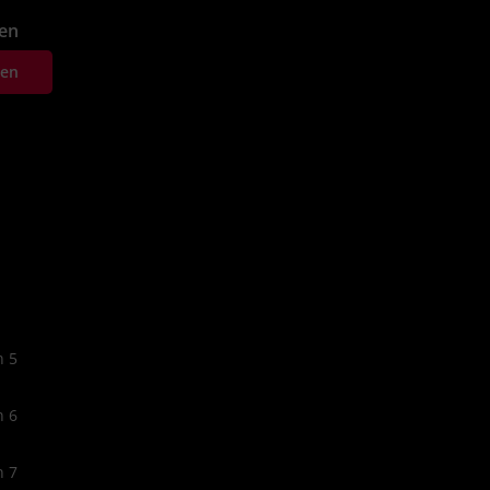
fen
ten
n 5
n 6
n 7