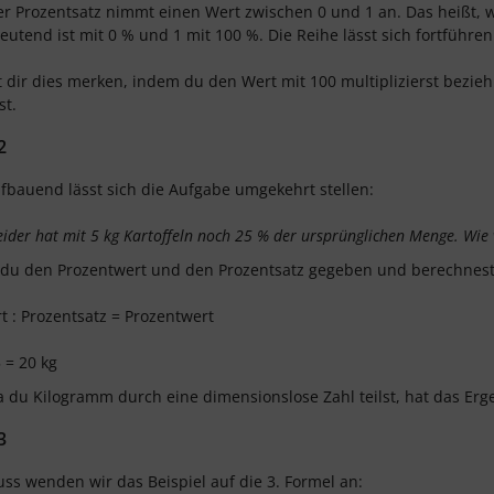
er Prozentsatz nimmt einen Wert zwischen 0 und 1 an. Das heißt, w
eutend ist mit 0 % und 1 mit 100 %. Die Reihe lässt sich fortführen
 dir dies merken, indem du den Wert mit 100 multiplizierst bezi
st.
2
fbauend lässt sich die Aufgabe umgekehrt stellen:
ider hat mit 5 kg Kartoffeln noch 25 % der ursprünglichen Menge. Wie v
du den Prozentwert und den Prozentsatz gegeben und berechnest 
 : Prozentsatz = Prozentwert
5 = 20 kg
 du Kilogramm durch eine dimensionslose Zahl teilst, hat das Erg
3
ss wenden wir das Beispiel auf die 3. Formel an: