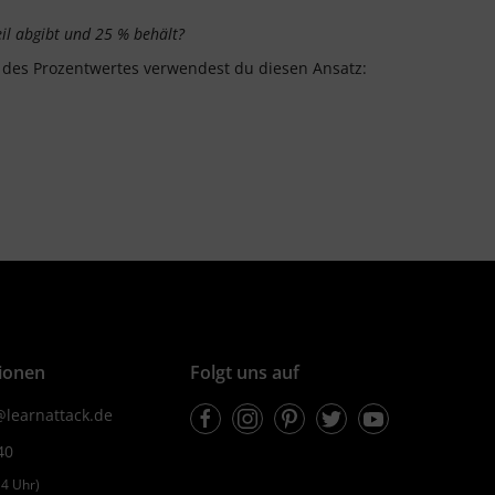
eil abgibt und 25 % behält?
des Prozentwertes verwendest du diesen Ansatz:
ionen
Folgt uns auf
Facebook
Instagram
Pinterest
Twitter
Youtube
learnattack.de
40
4 Uhr)