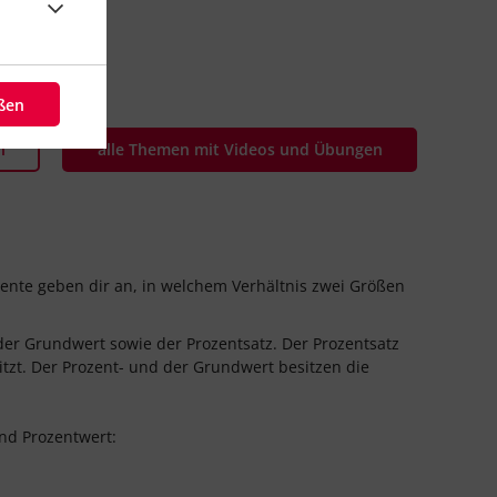
eßen
n
alle Themen mit Videos und Übungen
ente geben dir an, in welchem Verhältnis zwei Größen
der Grundwert sowie der Prozentsatz. Der Prozentsatz
sitzt. Der Prozent- und der Grundwert besitzen die
nd Prozentwert: