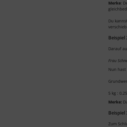
Merke
: D
gleichbed
Du kannst
verschieb
Beispiel 
Darauf au
Frau Schne
Nun hast 
Grundwert
5 kg : 0,2
Merke:
Da
Beispiel 
Zum Schlu