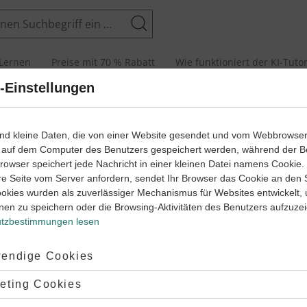
Suchen
Lernen
Preise mit 70 % Rabatt
Wie funktioniert der KI-Tuto
-Einstellungen
echnung
Prozentrechnung
ind kleine Daten, die von einer Website gesendet und vom Webbrowse
 auf dem Computer des Benutzers gespeichert werden, während der B
 Browser speichert jede Nachricht in einer kleinen Datei namens Cookie
re Seite vom Server anfordern, sendet Ihr Browser das Cookie an den 
ookies wurden als zuverlässiger Mechanismus für Websites entwickelt,
uf oder im Alltag: Prozentrechnen ist dein ständiger Begleiter.
nen zu speichern oder die Browsing-Aktivitäten des Benutzers aufzuze
erem bei Krediten oder Geldanlagen begegnet dir die
tzbestimmungen lesen
chnung. Beim Einkaufen ist es für dich hilfreich zu verstehen, was
t aussagt.
ptiert:
endige Cookies
ine Reduzierung um 20 % bei einem Preis von 1,50 € dir wie ein 
 30 Cent, sodass der Preis auf 1,20 € sinkt. Gar nicht so viel, wie
lehnt:
eting Cookies
assenarbeiten zur Prozentrechnung
- haben wir auch!