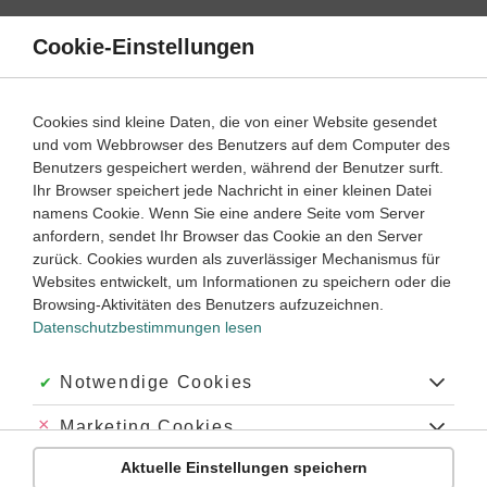
Direkt
zum
Cookie-Einstellungen
Suche
Menü
Inhalt
Aufgaben
Cookies sind kleine Daten, die von einer Website gesendet
Wie unterscheidet man die Arten von Vielecken?
und vom Webbrowser des Benutzers auf dem Computer des
Benutzers gespeichert werden, während der Benutzer surft.
Welche Aufgaben gibt es zu Vielecken?
Ihr Browser speichert jede Nachricht in einer kleinen Datei
Wie löst man Aufgaben zu Vielecken?
namens Cookie. Wenn Sie eine andere Seite vom Server
anfordern, sendet Ihr Browser das Cookie an den Server
zurück. Cookies wurden als zuverlässiger Mechanismus für
Wie du weißt, sind
Vielecke
ebene Figuren mit mehreren
Websites entwickelt, um Informationen zu speichern oder die
Ecken, die durch gerade Linien miteinander verbunden sind.
Browsing-Aktivitäten des Benutzers aufzuzeichnen.
Einige wirst du schon kennengelernt haben, wie zum Beispiel
Datenschutzbestimmungen lesen
Dreiecke und Vierecke. In beiden Fällen hast du deren
Unterteilungen
und
Eigenschaften
behandelt. Dabei hast du
festgestellt, dass sich je nach Art die Berechnung bestimmter
Akzeptiert:
Notwendige Cookies
Größen
unterscheidet. In diesem Abschnitt werden dir die
wichtigsten Aufgaben dazu vorgestellt und wie du sie lösen
Abgelehnt:
Marketing Cookies
kannst.
Aktuelle Einstellungen speichern
Abgelehnt:
Personalisierungs-Cookies
Nutz die Lernwege, um die Unterschiede kennenzulernen