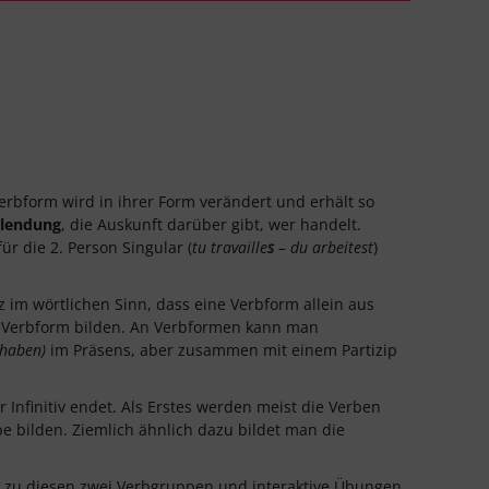
Verbform wird in ihrer Form verändert und erhält so
lendung
, die Auskunft darüber gibt, wer handelt.
r die 2. Person Singular (
tu travaille
s
– du arbeitest
)
 im wörtlichen Sinn, dass eine Verbform allein aus
 Verbform bilden. An Verbformen kann man
 haben)
im Präsens, aber zusammen mit einem Partizip
r Infinitiv endet. Als Erstes werden meist die Verben
ppe bilden. Ziemlich ähnlich dazu bildet man die
e zu diesen zwei Verbgruppen und interaktive Übungen.