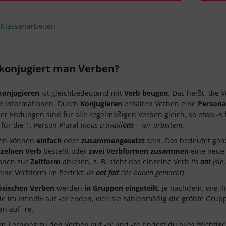
 Klassenarbeiten
konjugiert man Verben?
konjugieren
ist gleichbedeutend mit
Verb beugen
. Das heißt, die 
e Informationen. Durch
Konjugieren
erhalten Verben eine
Persona
r Endungen sind für alle regelmäßigen Verben gleich, so etwa -s fü
für die 1. Person Plural (
nous travaill
ons
– wir arbeiten
).
en können
einfach
oder
zusammengesetzt
sein. Das bedeutet ganz
nzelnen Verb
besteht oder
zwei Verbformen
zusammen
eine neue
ionen zur
Zeitform
ablesen, z. B. steht das einzelne Verb
ils
ont
(sie
 eine Verbform im Perfekt:
ils
ont
fait
(sie haben gemacht)
.
ösischen Verben
werden
in Gruppen eingeteilt
, je nachdem, wie ih
die im Infinitiv auf -er enden, weil sie zahlenmäßig die größte Gru
n auf -re.
em
Lernweg zu den Verben auf -
er
und -
re
findest du alles Wichtig