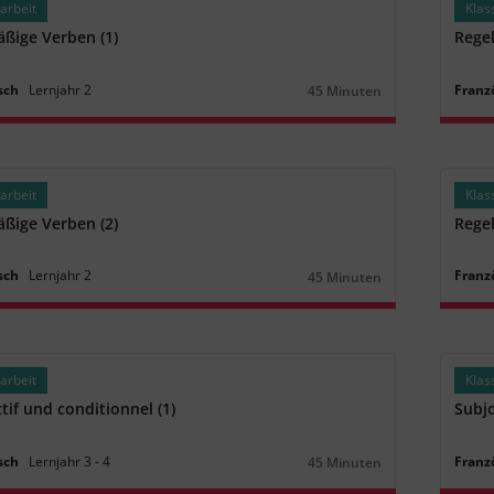
arbeit
Klas
ßige Verben (1)
Rege
sch
Lernjahr
2
Franz
45 Minuten
Dauer:
arbeit
Klas
ßige Verben (2)
Rege
sch
Lernjahr
2
Franz
45 Minuten
Dauer:
arbeit
Klas
tif und conditionnel (1)
Subjo
sch
Lernjahr
3
‐
4
Franz
45 Minuten
Dauer: