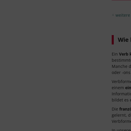
weitere
Wie 
Ein
Verb 
bestimmt
Manche de
oder -ons 
Verbform
einem
ei
Informat
bildet es
Die
franz
gelernt, 
Verbforme
In unser