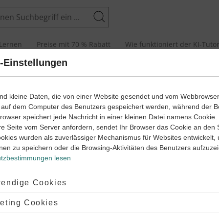
Suchen
Lernen
Preise mit 70 % Rabatt
Wie funktioniert der KI-Tuto
-Einstellungen
sche Verben konjugieren
ist für dich ein großes unbekanntes
ind kleine Daten, die von einer Website gesendet und vom Webbrowse
 muss nicht sein! Die Bildung von
französischen Verben
 auf dem Computer des Benutzers gespeichert werden, während der B
wir dir im Folgenden anhand von Beispielen.
 Browser speichert jede Nachricht in einer kleinen Datei namens Cookie
du erst einmal einen Überblick über die verschiedenen
re Seite vom Server anfordern, sendet Ihr Browser das Cookie an den 
igen
Verbgruppen
und die wichtigsten
unregelmäßigen Verben
?
ookies wurden als zuverlässiger Mechanismus für Websites entwickelt,
st du auf unserer
Übersichtsseite Verben
.
nen zu speichern oder die Browsing-Aktivitäten des Benutzers aufzuze
tzbestimmungen lesen
ptiert:
endige Cookies
lehnt:
eting Cookies