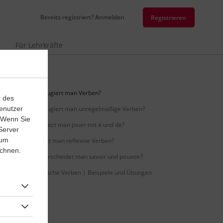
Bereits registriert? Anmelden
Registrieren
r
Für Lehrkräfte
Wie konjugiert man Verben?
r des
enutzer
Wie konjugiert man unregelmäßige Verben?
. Wenn Sie
Wie benutzt man jouer mit à und de?
Server
 um
Wie bildet man reflexive Verben?
ichnen.
Wie unterscheidet man savoir und pouvoir?
Französische Verben | Beispiele und Übungen