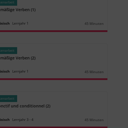
senarbeit
#descendre qc
#descendre
#sortir qc
#sortir
#ausführen
#rausführen
lmäßige Verben (1)
#rausbringen
#hinausbringen
#hinunterbringen
#herausholen
ösisch
Lernjahr
1
45 Minuten
#den Hund ausführen
Dauer:
senarbeit
lmäßige Verben (2)
ösisch
Lernjahr
1
45 Minuten
Dauer:
senarbeit
nctif und conditionnel (2)
ösisch
Lernjahr
3
‐
4
45 Minuten
Dauer: