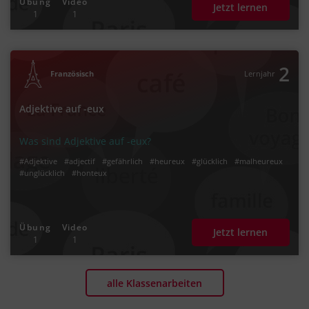
Übung
Video
Jetzt lernen
1
1
2
Französisch
Lernjahr
Adjektive auf -eux
Was sind Adjektive auf -eux?
#Adjektive
#adjectif
#gefährlich
#heureux
#glücklich
#malheureux
#unglücklich
#honteux
Übung
Video
Jetzt lernen
1
1
alle Klassenarbeiten