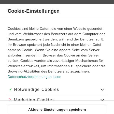
Direkt
zum
Cookie-Einstellungen
Suche
Menü
Inhalt
Französisch
Cookies sind kleine Daten, die von einer Website gesendet
Französische Grammatik lernen
und vom Webbrowser des Benutzers auf dem Computer des
Benutzers gespeichert werden, während der Benutzer surft.
Ihr Browser speichert jede Nachricht in einer kleinen Datei
1
2
3
4
5
Lernjahr:
namens Cookie. Wenn Sie eine andere Seite vom Server
anfordern, sendet Ihr Browser das Cookie an den Server
zurück. Cookies wurden als zuverlässiger Mechanismus für
Einführung in die französische Grammatik
Websites entwickelt, um Informationen zu speichern oder die
Die Grundlagen der französischen Grammatik
Browsing-Aktivitäten des Benutzers aufzuzeichnen.
Datenschutzbestimmungen lesen
Welche Teilbereiche gehören zur Grammatik?
Welche Grundbegriffe gibt es in der französischen Grammatik?
Akzeptiert:
Notwendige Cookies
Warum Grammatik lernen?
Abgelehnt:
Marketing Cookies
Die
Grammatik
ist für die meisten Schüler der schwerste Teil
Aktuelle Einstellungen speichern
Abgelehnt:
Personalisierungs-Cookies
des Sprachenlernens. Hier geht es um die
Regeln einer