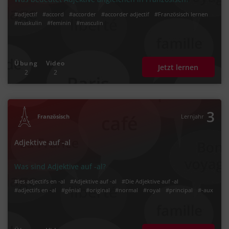
#adjectif
#accord
#accorder
#accorder adjectif
#Französisch lernen
#maskulin
#feminin
#masculin
Übung
Video
Jetzt lernen
2
2
3
Französisch
Lernjahr
Adjektive auf -al
Was sind Adjektive auf -al?
#les adjectifs en -al
#Adjektive auf -al
#Die Adjektive auf -al
#adjectifs en -al
#génial
#original
#normal
#royal
#principal
#-aux