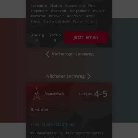
fuir, jeter, recevoir, rejoindre,
#se battre
#battre
#convaincre
#fuir
s'asseoir, se plaindre, suivre
#rejoindre
#s'asseoir
#se plaindre
#suivre
#sasseoir
#recevoir
#decevoir
#recu
#décu
#je me suis assis
#suivi
#plaint
#rejoint
#battu
#convaincu
#jeter
#werfen
#jette
#Verben auf indre
#-indre
Übung
Video
Jetzt lernen
#Verben auf -indre
#accueillir
#empfangen
9
9
#acceillir
#accuellir
Vorheriger Lernweg
Nächster Lernweg
‐
4
5
Französisch
Lernjahr
Resümee
Was ist ein Resümee?
#Zusammenfassung
#Text zusammenfassen