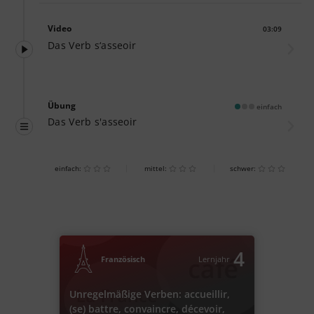
Video
03:09
Dauer:
Das Verb s‘asseoir
Übung
einfach
Das Verb s'asseoir
einfach:
mittel:
schwer:
4
Französisch
Lernjahr
Unregelmäßige Verben: accueillir,
(se) battre, convaincre, décevoir,