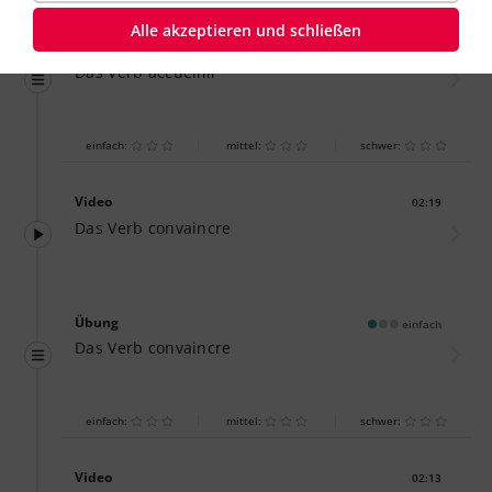
Alle akzeptieren und schließen
Übung
einfach
Das Verb accueillir
einfach:
mittel:
schwer:
Video
02:19
Dauer:
Das Verb convaincre
Übung
einfach
Das Verb convaincre
einfach:
mittel:
schwer:
Video
02:13
Dauer: