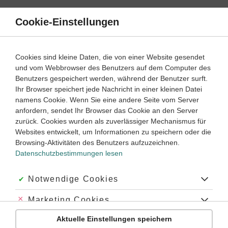
Direkt
zum
Cookie-Einstellungen
Suche
Menü
Inhalt
Wortarten
Cookies sind kleine Daten, die von einer Website gesendet
und vom Webbrowser des Benutzers auf dem Computer des
Französisch
5. Lernjahr
Benutzers gespeichert werden, während der Benutzer surft.
Empfohlen von
Ihr Browser speichert jede Nachricht in einer kleinen Datei
Tutor Simjon
namens Cookie. Wenn Sie eine andere Seite vom Server
Unregelmäßige Verben: accueillir, convaincre, exclure,
fuir, interrompre, mourir, s'asseoir, suffire
anfordern, sendet Ihr Browser das Cookie an den Server
zurück. Cookies wurden als zuverlässiger Mechanismus für
Dauer:
65 Minuten
Websites entwickelt, um Informationen zu speichern oder die
Browsing-Aktivitäten des Benutzers aufzuzeichnen.
Datenschutzbestimmungen lesen
VIDEOS, AUFGABEN UND ÜBUNGEN
ZUGEHÖRIGE KLASSENARBEITEN
Akzeptiert:
Notwendige Cookies
Video
03:00
Abgelehnt:
Marketing Cookies
Dauer:
Das Verb accueillir
Aktuelle Einstellungen speichern
Abgelehnt:
Personalisierungs-Cookies