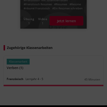
#Französisch Text zusammenfassen
#Französisch Resumee
#Resumee
#Resüme
#résumé Französisch
#Ein Resümee schreiben
#résumé
Übung
Video
Jetzt lernen
1
1
Zugehörige Klassenarbeiten
Klassenarbeit
Verben (1)
Französisch
Lernjahr
4
‐
5
45 Minuten
Dauer: