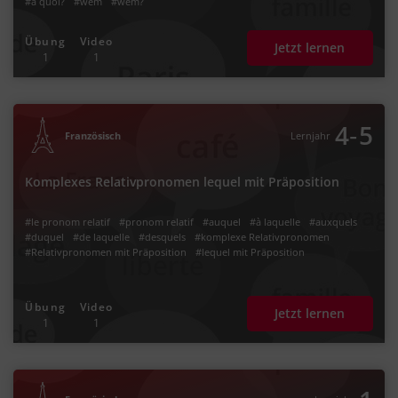
#à quoi?
#wem
#wem?
Übung
Video
Jetzt lernen
1
1
‐
4
5
Französisch
Lernjahr
Komplexes Relativpronomen lequel mit Präposition
#le pronom relatif
#pronom relatif
#auquel
#à laquelle
#auxquels
#duquel
#de laquelle
#desquels
#komplexe Relativpronomen
#Relativpronomen mit Präposition
#lequel mit Präposition
Übung
Video
Jetzt lernen
1
1