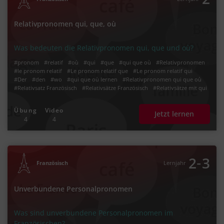
Relativpronomen qui, que, où
Was bedeuten die Relativpronomen qui, que und où?
#pronom
#relatif
#où
#qui
#que
#qui que où
#Relativpronomen
#le pronom relatif
#Le pronom relatif que
#Le pronom relatif qui
#Der
#den
#wo
#qui que où lernen
#Relativpronomen qui que où
#Relativsatz Französisch
#Relativsätze Französisch
#Relativsätze mit qui
#Relativsätze mit que
Übung
Video
Jetzt lernen
4
4
‐
2
3
Französisch
Lernjahr
Unverbundene Personalpronomen
Was sind unverbundene Personalpronomen im
Französischen?