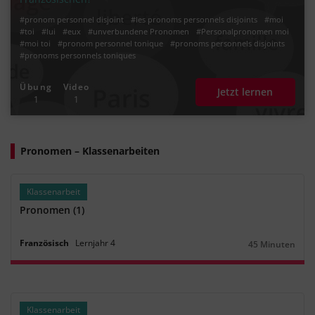
#pronom personnel disjoint
#les pronoms personnels disjoints
#moi
#toi
#lui
#eux
#unverbundene Pronomen
#Personalpronomen moi
#moi toi
#pronom personnel tonique
#pronoms personnels disjoints
#pronoms personnels toniques
Übung
Video
Jetzt lernen
1
1
Pronomen – Klassenarbeiten
Klassenarbeit
Pronomen (1)
Französisch
Lernjahr
4
45 Minuten
Dauer:
Klassenarbeit