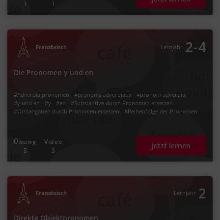
1
1
‐
2
4
Französisch
Lernjahr
Die Pronomen y und en
#Adverbialpronomen
#pronoms adverbiaux
#pronom adverbial
#y und en
#y
#en
#Substantive durch Pronomen ersetzen
#Ortsangaben durch Pronomen ersetzen
#Reihenfolge der Pronomen
Übung
Video
Jetzt lernen
3
3
2
Französisch
Lernjahr
Direkte Objektpronomen