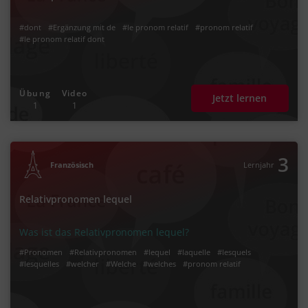
#dont
#Ergänzung mit de
#le pronom relatif
#pronom relatif
#le pronom relatif dont
Übung
Video
Jetzt lernen
1
1
3
Französisch
Lernjahr
Relativpronomen lequel
Was ist das Relativpronomen lequel?
#Pronomen
#Relativpronomen
#lequel
#laquelle
#lesquels
#lesquelles
#welcher
#Welche
#welches
#pronom relatif