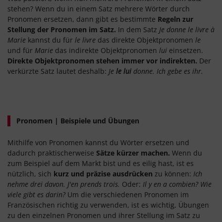
stehen? Wenn du in einem Satz mehrere Wörter durch
Pronomen ersetzen, dann gibt es bestimmte
Regeln zur
Stellung der Pronomen im Satz.
In dem Satz
Je donne le livre à
Marie
kannst du für
le livre
das direkte Objektpronomen
le
und für
Marie
das indirekte Objektpronomen
lui
einsetzen.
Direkte Objektpronomen stehen immer vor indirekten.
Der
verkürzte Satz lautet deshalb:
Je
le lui
donne. Ich gebe es ihr.
Pronomen | Beispiele und Übungen
Mithilfe von Pronomen kannst du Wörter ersetzen und
dadurch praktischerweise
Sätze kürzer machen.
Wenn du
zum Beispiel auf dem Markt bist und es eilig hast, ist es
nützlich, sich
kurz und präzise ausdrücken
zu können:
Ich
nehme drei davon. J'en prends trois.
Oder:
Il y en a combien? Wie
viele gibt es darin?
Um die verschiedenen Pronomen im
Französischen richtig zu verwenden, ist es wichtig, Übungen
zu den einzelnen Pronomen und ihrer Stellung im Satz zu