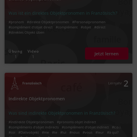
Was ist ein direktes Objektpronomen in Französisch?
#pronom
#direkte Objektpronomen
#Personalpronomen
#complément d'objet direct
#complément
#objet
#direct
#direktes Objekt üben
Übung
Video
Jetzt lernen
1
1
2
Französisch
Lernjahr
Indirekte Objektpronomen
Was sind indirekte Objektpronomen in Französisch?
#indirekte Objektpronomen
#pronoms objet indirect
#compléments d'objet indirects
#complément d'objet indirect
#c.o.i.
#coi
#Dativobjekt
#me
#te
#lui
#nous
#vous
#leur
#à qui?