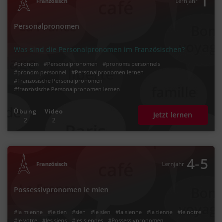
1
Französisch
Lernjahr
Personalpronomen
Was sind die Personalpronomen im Französischen?
#pronom
#Personalpronomen
#pronoms personnels
#pronom personnel
#Personalpronomen lernen
#Französische Personalpronomen
#französische Personalpronomen lernen
#französische Personalpronomen üben
Übung
Video
Jetzt lernen
2
2
‐
4
5
Französisch
Lernjahr
Possessivpronomen le mien
#la mienne
#le tien
#sien
#le sien
#la sienne
#la tienne
#le notre
#le votre
#les siens
#les siennes
#Possessivpronomen