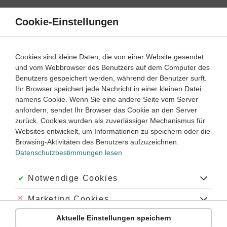
Direkt
zum
Cookie-Einstellungen
Suche
Menü
Inhalt
Pronomen
Cookies sind kleine Daten, die von einer Website gesendet
Wie verwendet man Objektpronomen?
und vom Webbrowser des Benutzers auf dem Computer des
Benutzers gespeichert werden, während der Benutzer surft.
Wie unterscheidet man die Relativpronomen où, qui und que?
Ihr Browser speichert jede Nachricht in einer kleinen Datei
Wann benutzt man die Pronomen y und en?
namens Cookie. Wenn Sie eine andere Seite vom Server
Wie ist die Stellung mehrerer Pronomen in einem Satz?
anfordern, sendet Ihr Browser das Cookie an den Server
zurück. Cookies wurden als zuverlässiger Mechanismus für
Pronomen | Beispiele und Übungen
Websites entwickelt, um Informationen zu speichern oder die
Browsing-Aktivitäten des Benutzers aufzuzeichnen.
Pronomen sind
Fürwörter,
also Wörter, die
für andere
Datenschutzbestimmungen lesen
Wörter stehen
und sie somit ersetzen können, vor allem
ersetzen sie Substantive. Es gibt verschiedene Arten von
Akzeptiert:
Notwendige Cookies
Pronomen, die
unterschiedliche Funktionen im Satz
übernehmen – genau wie die Wörter, die sie ersetzen.
Abgelehnt:
Marketing Cookies
Welche
französischen Pronomen
es gibt und wann du
Aktuelle Einstellungen speichern
Abgelehnt:
Personalisierungs-Cookies
welches Pronomen verwendest, zeigen wir dir auf unserer