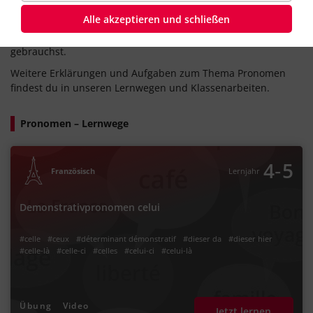
Übersichtsseite zu den Pronomen
. Mithilfe unserer
Alle akzeptieren und schließen
Erklärungen und Übungen lernst du schnell, wie du die
verschiedenen Pronomen im Französischen richtig
gebrauchst.
Weitere Erklärungen und Aufgaben zum Thema Pronomen
findest du in unseren Lernwegen und Klassenarbeiten.
Pronomen – Lernwege
‐
4
5
Französisch
Lernjahr
Demonstrativpronomen celui
#celle
#ceux
#déterminant démonstratif
#dieser da
#dieser hier
#celle-là
#celle-ci
#celles
#celui-ci
#celui-là
Übung
Video
Jetzt lernen