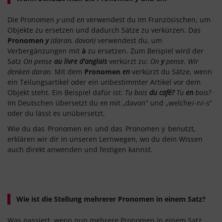
Die Pronomen
y
und
en
verwendest du im Französischen, um
Objekte zu ersetzen und dadurch Sätze zu verkürzen. Das
Pronomen
y
(daran, davon)
verwendest du, um
Verbergänzungen mit
à
zu ersetzen. Zum Beispiel wird der
Satz
On pense
au livre d'anglais
verkürzt zu:
On
y
pense
.
Wir
denken daran.
Mit dem
Pronomen
en
verkürzt du Sätze, wenn
ein Teilungsartikel oder ein unbestimmter Artikel vor dem
Objekt steht. Ein Beispiel dafür ist:
Tu bois
du café?
Tu
en
bois?
Im Deutschen übersetzt du
en
mit „davon“ und „welche/-n/-s“
oder du lässt es unübersetzt.
Wie du das
Pronomen en
und das
Pronomen y
benutzt,
erklären wir dir in unseren Lernwegen, wo du dein Wissen
auch direkt anwenden und festigen kannst.
Wie ist die Stellung mehrerer Pronomen in einem Satz?
Was passiert, wenn nun mehrere Pronomen in einem Satz