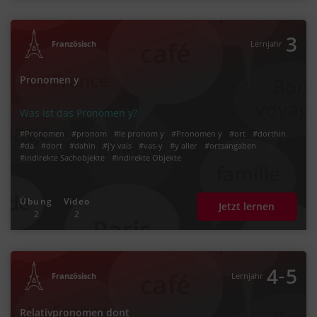
3
Französisch
Lernjahr
Pronomen y
Was ist das Pronomen y?
#Pronomen
#pronom
#le pronom y
#Pronomen y
#ort
#dorthin
#da
#dort
#dahin
#j'y vais
#vas-y
#y aller
#ortsangaben
#indirekte Sachobjekte
#indirekte Objekte
Übung
Video
Jetzt lernen
2
2
‐
4
5
Französisch
Lernjahr
Relativpronomen dont