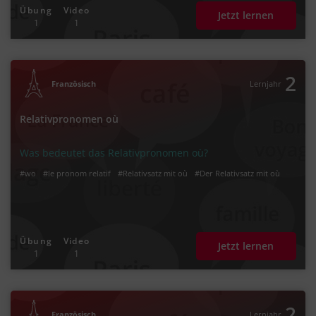
Übung
Video
Jetzt lernen
1
1
2
Französisch
Lernjahr
Relativpronomen où
Was bedeutet das Relativpronomen où?
#wo
#le pronom relatif
#Relativsatz mit où
#Der Relativsatz mit où
Übung
Video
Jetzt lernen
1
1
2
Französisch
Lernjahr