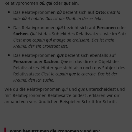
Relativpronomen
où, qui
oder
que
ein.
Das Relativpronomen
où
bezieht sich auf
Orte:
C'est la
ville
où
il habite. Das ist die Stadt, in der er lebt
.
Das Relativpronomen
qui
bezieht sich auf
Personen
oder
Sachen.
Qui
ist das Subjekt des Relativsatzes, wie im Satz
C'est mon copain
qui
mange un croissant
.
Das ist mein
Freund, der ein Croissant isst.
Das Relativpronomen
que
bezieht sich ebenfalls auf
Personen
oder
Sachen.
Que
ist das direkte Objekt des
Relativsatzes. Hinter
que
steht also noch das Subjekt des
Relativsatzes:
C'est le copain
que
je cherche
.
Das ist der
Freund, den ich suche.
Wie du die Relativpronomen
qui
und
que
unterscheidest und
mit
Relativpronomen Relativsätze bildest
, erklären wir dir
anhand von verständlichen Beispielen Schritt für Schritt.
Wann benutzt man die Pronomen y und en?