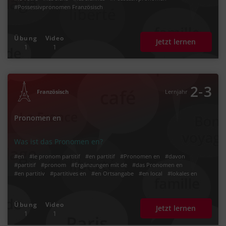
#Possessivpronomen Französisch
Übung
Video
Jetzt lernen
1
1
‐
2
3
Französisch
Lernjahr
Pronomen en
Was ist das Pronomen en?
#en
#le pronom partitif
#en partitif
#Pronomen en
#davon
#partitif
#pronom
#Ergänzungen mit de
#das Pronomen en
#en partitiv
#partitives en
#en Ortsangabe
#en local
#lokales en
Übung
Video
Jetzt lernen
1
1