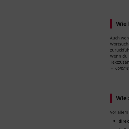
Wie 
Auch wen
Wortsuche
zurückfüh
Wenn du d
Textzusa
⇔
Commen
Wie z
Vor allem
direk