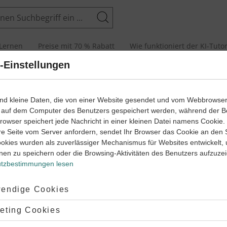
Suchen
Lernen
Preise mit 70 % Rabatt
Wie funktioniert der KI-Tuto
-Einstellungen
lernen, die Bedeutung unbekannter Wörter in Texten finden oder
ind kleine Daten, die von einer Website gesendet und vom Webbrowse
tig zitieren – all das sind Dinge, die man üben kann. Dadurch wird
 auf dem Computer des Benutzers gespeichert werden, während der B
ösischlernen einfacher. Auf dieser Seite erfährst du, wie du
 Browser speichert jede Nachricht in einer kleinen Datei namens Cookie
chniken nutzen kannst, um im
Französischunterricht schnell und
re Seite vom Server anfordern, sendet Ihr Browser das Cookie an den 
 zu arbeiten
.
ookies wurden als zuverlässiger Mechanismus für Websites entwickelt,
inmal einen Überblick darüber zu erhalten, welche
nen zu speichern oder die Browsing-Aktivitäten des Benutzers aufzuze
hniken es gibt, lies dir die
Übersichtsseite Arbeitstechniken
durch
tzbestimmungen lesen
ptiert:
endige Cookies
itstechniken – Lernwege
Französisch
lehnt:
eting Cookies
Vokabeln