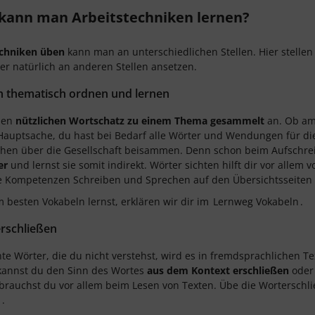
kann man Arbeitstechniken lernen?
echniken üben
kann man an unterschiedlichen Stellen. Hier stellen
er natürlich an anderen Stellen ansetzen.
n thematisch ordnen und lernen
den
nützlichen Wortschatz zu einem Thema gesammelt
an. Ob am
Hauptsache, du hast bei Bedarf alle Wörter und Wendungen für die
hen über die Gesellschaft beisammen. Denn schon beim Aufschrei
er
und lernst sie somit indirekt. Wörter sichten hilft dir vor alle
ie Kompetenzen Schreiben und Sprechen auf den Übersichtsseiten
 besten Vokabeln lernst, erklären wir dir im
Lernweg Vokabeln
.
rschließen
e Wörter, die du nicht verstehst, wird es in fremdsprachlichen Te
kannst du den Sinn des Wortes
aus dem Kontext erschließen
oder
 brauchst du vor allem beim Lesen von Texten. Übe die Worterschl
n
.