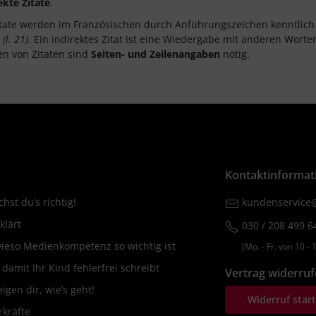
ekte Zitate
.
itate werden im Französischen durch Anführungszeichen kenntlic
(l. 21).
Ein indirektes Zitat ist eine Wiedergabe mit anderen Worte
en von Zitaten sind
Seiten- und Zeilenangaben
nötig.
Kontaktinformat
hst du’s richtig!
kundenservice@
klärt
030 / 208 499 6
wieso Medienkompetenz so wichtig ist
(Mo. ‐ Fr. von 10 ‐ 1
amit Ihr Kind fehlerfrei schreibt
Vertrag widerru
igen dir, wie’s geht!
Widerruf star
rkräfte