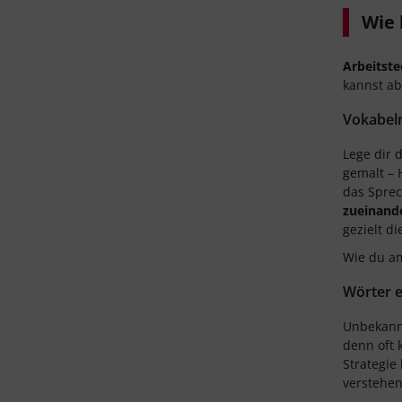
Wie 
Arbeitst
kannst ab
Vokabel
Lege dir 
gemalt – 
das Sprec
zueinand
gezielt d
Wie du am
Wörter e
Unbekannt
denn oft 
Strategie
verstehe