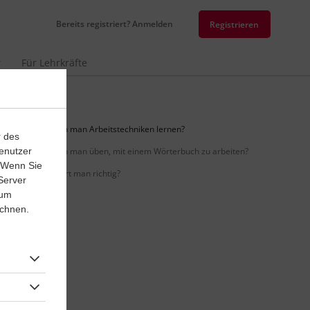
Bereits registriert? Anmelden
Registrieren
r
Für Lehrkräfte
Wie kann man Arbeitstechniken lernen?
r des
enutzer
Wie kann man üben, mit einem Wörterbuch zu arbeiten?
. Wenn Sie
Wie zitiert man richtig?
Server
 um
ichnen.
.