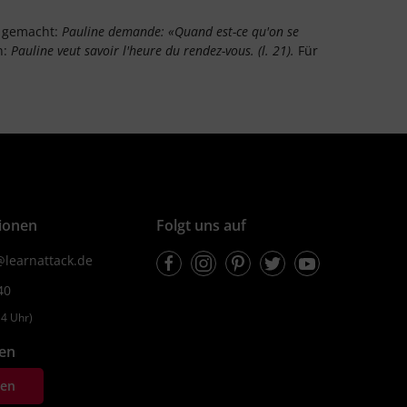
h gemacht:
Pauline demande: «Quand est-ce qu'on se
n:
Pauline veut savoir l'heure du rendez-vous.
(l. 21).
Für
ionen
Folgt uns auf
Facebook
Instagram
Pinterest
Twitter
Youtube
learnattack.de
40
4 Uhr)
fen
ten