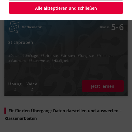
2
2
Alle akzeptieren und schließen
‐
5
6
Mathematik
Klasse
Stichproben
#Daten
#Umfrage
#Strichliste
#Urlisten
#Rangliste
#Minimum
#Maximum
#Spannweite
#Häufigkeit
Übung
Video
Jetzt lernen
2
2
Fit für den Übergang: Daten darstellen und auswerten –
Klassenarbeiten