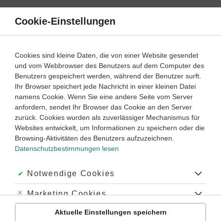
Direkt
zum
Cookie-Einstellungen
Suche
Menü
Inhalt
Fit für den Übergang: Daten darstellen und auswerten
Cookies sind kleine Daten, die von einer Website gesendet
und vom Webbrowser des Benutzers auf dem Computer des
Fit für den Übergang: Daten darstellen und auswerten –
Benutzers gespeichert werden, während der Benutzer surft.
Ihr Browser speichert jede Nachricht in einer kleinen Datei
Lernwege
namens Cookie. Wenn Sie eine andere Seite vom Server
anfordern, sendet Ihr Browser das Cookie an den Server
‐
4
5
zurück. Cookies wurden als zuverlässiger Mechanismus für
Mathematik
Klasse
Websites entwickelt, um Informationen zu speichern oder die
Browsing-Aktivitäten des Benutzers aufzuzeichnen.
Diagramme
Datenschutzbestimmungen lesen
#Säulendiagramme
#Tortendiagramm
#Kreisdiagramm
Akzeptiert:
Notwendige Cookies
#Diagramme auswerten
#Diagramme lesen
#Schaubilder
#Balkendiagramm
#ablesen
Abgelehnt:
Marketing Cookies
Aktuelle Einstellungen speichern
Abgelehnt:
Personalisierungs-Cookies
Übung
Video
Jetzt lernen