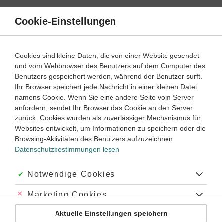
Direkt
zum
Cookie-Einstellungen
Suche
Menü
Inhalt
Satzarten
Cookies sind kleine Daten, die von einer Website gesendet
Indirect Speech einfach erklärt
und vom Webbrowser des Benutzers auf dem Computer des
Benutzers gespeichert werden, während der Benutzer surft.
Ihr Browser speichert jede Nachricht in einer kleinen Datei
6
7
8
9
10
Klassenstufe:
namens Cookie. Wenn Sie eine andere Seite vom Server
anfordern, sendet Ihr Browser das Cookie an den Server
zurück. Cookies wurden als zuverlässiger Mechanismus für
Die Indirect Speech auf Englisch lernen
Websites entwickelt, um Informationen zu speichern oder die
Indirect Speech lernen
Browsing-Aktivitäten des Benutzers aufzuzeichnen.
Datenschutzbestimmungen lesen
Englisch lernen – indirect speech leicht gemacht
Die Änderung der Zeit in der indirect speech
Akzeptiert:
Notwendige Cookies
Pronomen und Ortsangaben ändern sich beim Bilden der indirect speech
Abgelehnt:
Marketing Cookies
Was ist zu tun bei Fragen?
Indirect speech lernen leicht gemacht
Aktuelle Einstellungen speichern
Abgelehnt:
Personalisierungs-Cookies