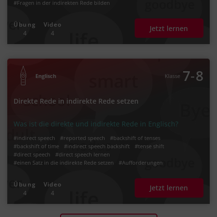
#Fragen in der indirekten Rede bilden
Übung
Video
Jetzt lernen
4
4
‐
7
8
Englisch
Klasse
Direkte Rede in indirekte Rede setzen
Was ist die direkte und indirekte Rede in Englisch?
#indirect speech
#reported speech
#backshift of tenses
#backshift of time
#indirect speech backshift
#tense shift
#direct speech
#direct speech lernen
#einen Satz in die indirekte Rede setzen
#Aufforderungen
#Bitten und Ratschläge in der indirekten Rede formulieren
#Fragen in der indirekten Rede bilden
Übung
Video
Jetzt lernen
4
4