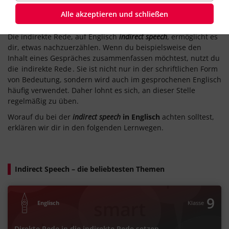
Alle akzeptieren und schließen
Die Indirect Speech auf Englisch lernen
Die indirekte Rede, auf Englisch
indirect speech
, ermöglicht es
dir, etwas nachzuerzählen. Wenn du beispielsweise den
Inhalt eines Gespräches zusammenfassen möchtest, nutzt du
die
indirekte Rede
. Sie ist nicht nur in der schriftlichen Form
von Bedeutung, sondern wird auch im gesprochenen Englisch
häufig verwendet. Daher lohnt es sich, an dieser Stelle
regelmäßig zu üben.
Worauf du bei der
indirect speech
in Englisch
achten solltest,
erklären wir dir in den folgenden Lernwegen.
Indirect Speech – die beliebtesten Themen
9
Englisch
Klasse
Direkte Rede in die indirekte Rede setzen