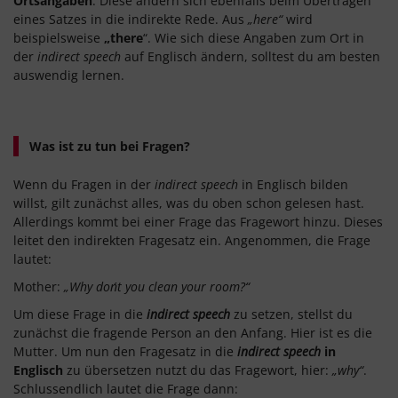
Ortsangaben
. Diese ändern sich ebenfalls beim Übertragen
eines Satzes in die indirekte Rede. Aus
„here“
wird
beispielsweise
„there
“. Wie sich diese Angaben zum Ort in
der
indirect speech
auf Englisch ändern, solltest du am besten
auswendig lernen.
Was ist zu tun bei Fragen?
Wenn du Fragen in der
indirect speech
in Englisch bilden
willst, gilt zunächst alles, was du oben schon gelesen hast.
Allerdings kommt bei einer Frage das Fragewort hinzu. Dieses
leitet den indirekten Fragesatz ein. Angenommen, die Frage
lautet:
Mother:
„Why don´t you clean your room?“
Um diese Frage in die
indirect speech
zu setzen, stellst du
zunächst die fragende Person an den Anfang. Hier ist es die
Mutter. Um nun den Fragesatz in die
indirect speech
in
Englisch
zu übersetzen nutzt du das Fragewort, hier:
„why“
.
Schlussendlich lautet die Frage dann: