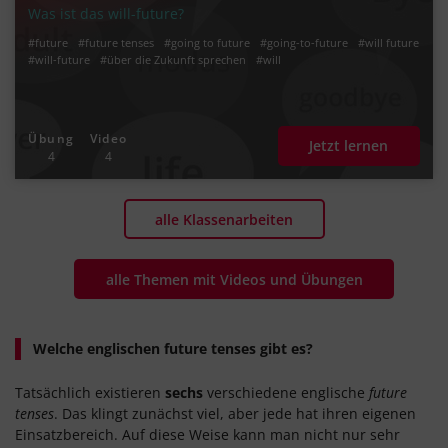
Was ist das will-future?
#future
#future tenses
#going to future
#going-to-future
#will future
#will-future
#über die Zukunft sprechen
#will
Übung
Video
Jetzt lernen
4
4
alle Klassenarbeiten
alle Themen mit Videos und Übungen
Welche englischen future tenses gibt es?
Tatsächlich existieren
sechs
verschiedene englische
future
tenses
. Das klingt zunächst viel, aber jede hat ihren eigenen
Einsatzbereich. Auf diese Weise kann man nicht nur sehr