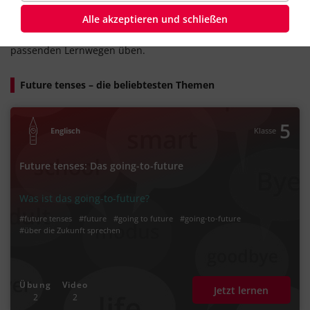
Im Englischen gibt es verschiedene Zeitformen für die
Alle akzeptieren und schließen
Zukunft. Welche man wählt und wie man die
englischen
future tenses
bildet, kannst du mit unseren
passenden Lernwegen üben.
Future tenses – die beliebtesten Themen
5
Englisch
Klasse
Future tenses: Das going-to-future
Was ist das going-to-future?
#future tenses
#future
#going to future
#going-to-future
#über die Zukunft sprechen
Übung
Video
Jetzt lernen
2
2