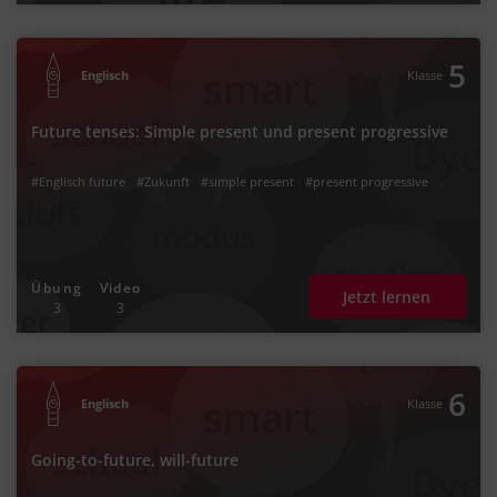
5
Englisch
Klasse
Future tenses: Simple present und present progressive
#Englisch future
#Zukunft
#simple present
#present progressive
Übung
Video
Jetzt lernen
3
3
6
Englisch
Klasse
Going-to-future, will-future