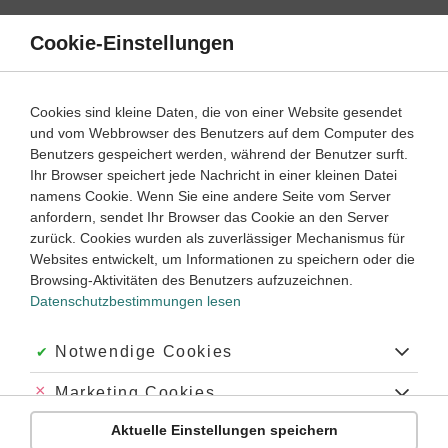
Direkt
zum
Cookie-Einstellungen
Suche
Menü
Inhalt
Zeitformen
Cookies sind kleine Daten, die von einer Website gesendet
Future tenses einfach erklärt
und vom Webbrowser des Benutzers auf dem Computer des
Benutzers gespeichert werden, während der Benutzer surft.
Ihr Browser speichert jede Nachricht in einer kleinen Datei
5
6
7
8
9
10
Klassenstufe:
namens Cookie. Wenn Sie eine andere Seite vom Server
anfordern, sendet Ihr Browser das Cookie an den Server
zurück. Cookies wurden als zuverlässiger Mechanismus für
Welche englischen future tenses gibt es?
Websites entwickelt, um Informationen zu speichern oder die
Warum bildet man future tenses im Englischen?
Browsing-Aktivitäten des Benutzers aufzuzeichnen.
Datenschutzbestimmungen lesen
Was bedeutet future tenses im Englischen?
Akzeptiert:
Notwendige Cookies
Was
englische
future tenses
eigentlich sind, ist einfach – es sind
die
Zeitformen der Zukunft
. Das heißt, dass man mit den
Abgelehnt:
Marketing Cookies
englischen future tenses
ausdrücken kann, was in der
Zukunft passieren wird.
Aktuelle Einstellungen speichern
Abgelehnt:
Personalisierungs-Cookies