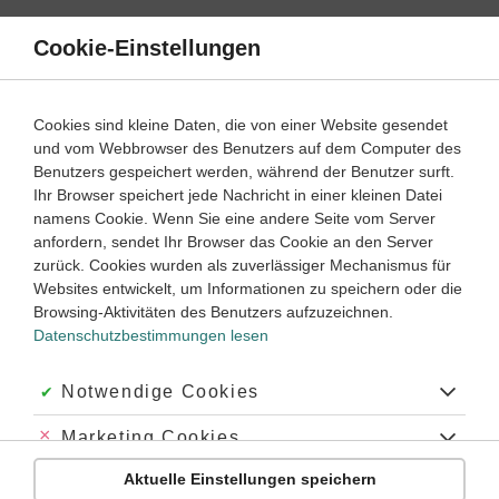
Direkt
zum
Cookie-Einstellungen
Suche
Menü
Inhalt
Indirect Speech
Cookies sind kleine Daten, die von einer Website gesendet
und vom Webbrowser des Benutzers auf dem Computer des
Klassenarbeiten und Abiturprüfungen
Benutzers gespeichert werden, während der Benutzer surft.
Ihr Browser speichert jede Nachricht in einer kleinen Datei
namens Cookie. Wenn Sie eine andere Seite vom Server
Klassenarbeit
anfordern, sendet Ihr Browser das Cookie an den Server
Indirect speech (1)
zurück. Cookies wurden als zuverlässiger Mechanismus für
Websites entwickelt, um Informationen zu speichern oder die
Browsing-Aktivitäten des Benutzers aufzuzeichnen.
Englisch
Klasse
7
45 Minuten
Dauer:
Datenschutzbestimmungen lesen
Akzeptiert:
Notwendige Cookies
Klassenarbeit
Abgelehnt:
Marketing Cookies
Indirect Speech (1)
Aktuelle Einstellungen speichern
Abgelehnt:
Personalisierungs-Cookies