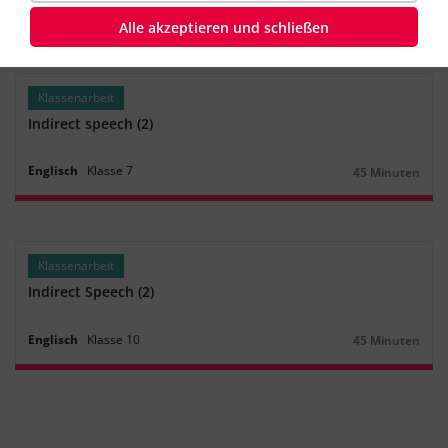
Englisch
Klasse
10
45 Minuten
Dauer:
Alle akzeptieren und schließen
Klassenarbeit
Indirect speech (2)
Englisch
Klasse
7
45 Minuten
Dauer:
Klassenarbeit
Indirect Speech (2)
Englisch
Klasse
10
45 Minuten
Dauer: