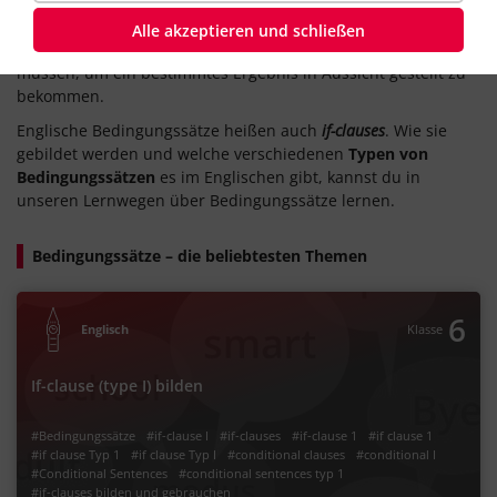
Nachtisch.“ Das ist ein
Bedingungssatz
. Er ist hier auf
Deutsch, aber natürlich gibt es auch in der englischen
Alle akzeptieren und schließen
Sprache Bedingungen, die an jemanden gestellt werden
müssen, um ein bestimmtes Ergebnis in Aussicht gestellt zu
bekommen.
Englische Bedingungssätze heißen auch
if-clauses
. Wie sie
gebildet werden und welche verschiedenen
Typen von
Bedingungssätzen
es im Englischen gibt, kannst du in
unseren Lernwegen über Bedingungssätze lernen.
Bedingungssätze – die beliebtesten Themen
6
Englisch
Klasse
If-clause (type I) bilden
#Bedingungssätze
#if-clause I
#if-clauses
#if-clause 1
#if clause 1
#if clause Typ 1
#if clause Typ I
#conditional clauses
#conditional I
#Conditional Sentences
#conditional sentences typ 1
#if-clauses bilden und gebrauchen