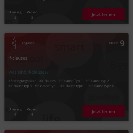
Übung
Video
Jetzt lernen
3
3
9
Englisch
Klasse
If-clauses
Was sind If-clauses?
#Bedingungssätze
#if-clauses
#if-clause Typ 1
#if-clause typ 2
#if-clause typ 3
#if-clause typ I
#if-clause type II
#if-clause type III
Übung
Video
Jetzt lernen
4
4