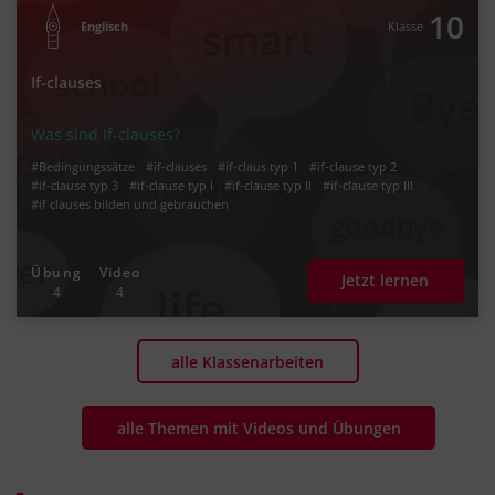
10
Englisch
Klasse
If-clauses
Was sind If-clauses?
#Bedingungssätze
#if-clauses
#if-claus typ 1
#if-clause typ 2
#if-clause typ 3
#if-clause typ I
#if-clause typ II
#if-clause typ III
#if clauses bilden und gebrauchen
Übung
Video
Jetzt lernen
4
4
alle Klassenarbeiten
alle Themen mit Videos und Übungen