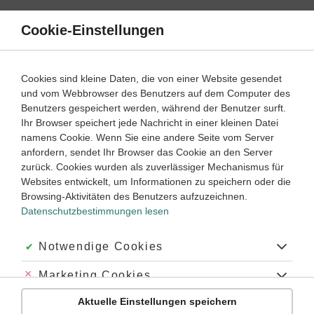
Direkt
zum
Cookie-Einstellungen
Suche
Menü
Inhalt
Satzarten
Cookies sind kleine Daten, die von einer Website gesendet
Bedingungssätze einfach erklärt
und vom Webbrowser des Benutzers auf dem Computer des
Benutzers gespeichert werden, während der Benutzer surft.
Ihr Browser speichert jede Nachricht in einer kleinen Datei
6
7
8
9
10
Klassenstufe:
namens Cookie. Wenn Sie eine andere Seite vom Server
anfordern, sendet Ihr Browser das Cookie an den Server
zurück. Cookies wurden als zuverlässiger Mechanismus für
Was sind Bedingungssätze?
Websites entwickelt, um Informationen zu speichern oder die
Was ist ein Bedingungssatz im Englischen?
Browsing-Aktivitäten des Benutzers aufzuzeichnen.
Datenschutzbestimmungen lesen
Wie werden Bedingungssätze auf Englisch gebildet?
Wann benutzt man englische Bedingungssätze?
Akzeptiert:
Notwendige Cookies
Was sind Bedingungssätze?
Abgelehnt:
Marketing Cookies
„Wenn du keine Hausaufgaben machst, gibt es keinen
Aktuelle Einstellungen speichern
Abgelehnt:
Personalisierungs-Cookies