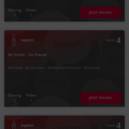
Übung
Video
Jetzt lernen
1
1
4
Englisch
Klasse
At home - Zu Hause
#at home
#In my room
#rooms and furniture
#furniture
Übung
Video
Jetzt lernen
1
1
4
Englisch
Klasse