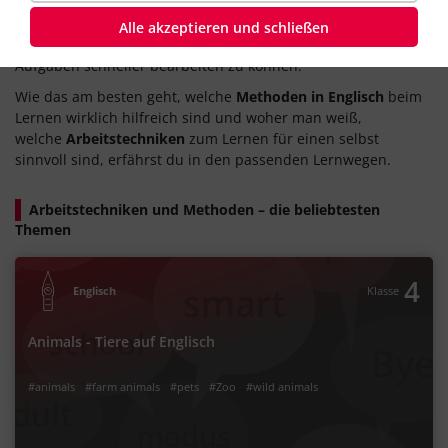
Eine neue Sprache zu lernen, kann manchmal sehr
kompliziert sein. Die richtigen
Arbeitstechniken und
Alle akzeptieren und schließen
Methoden
helfen dir, Englisch einfacher zu lernen und
Aufgaben schneller bearbeiten zu können.
Wie das am besten geht, welche
Methoden in Englisch
beim
Lernen wirklich hilfreich sind und woher man weiß,
welche
Arbeitstechniken
zum Lernen für einen selbst
sinnvoll sind, erfährst du in den passenden Lernwegen.
Arbeitstechniken und Methoden – die beliebtesten
Themen
4
Englisch
Klasse
Animals - Tiere auf Englisch
#animals
#farm animals
#pets
#Zoo
#wild animals