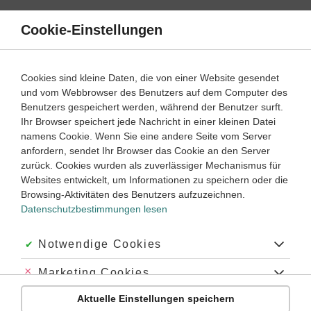
Direkt
zum
Cookie-Einstellungen
Suche
Menü
Inhalt
Englisch
Cookies sind kleine Daten, die von einer Website gesendet
Arbeitstechniken und Methoden einfach erklärt
und vom Webbrowser des Benutzers auf dem Computer des
Benutzers gespeichert werden, während der Benutzer surft.
Klassenstufe:
Ihr Browser speichert jede Nachricht in einer kleinen Datei
namens Cookie. Wenn Sie eine andere Seite vom Server
4
5
6
7
8
9
10
Oberstufe
Abitur
anfordern, sendet Ihr Browser das Cookie an den Server
zurück. Cookies wurden als zuverlässiger Mechanismus für
Websites entwickelt, um Informationen zu speichern oder die
Was sind Methoden und Arbeitstechniken?
Browsing-Aktivitäten des Benutzers aufzuzeichnen.
Warum sollte man in Englisch Methoden kennen?
Datenschutzbestimmungen lesen
Wann sind Arbeitstechniken in Englisch hilfreich?
Akzeptiert:
Notwendige Cookies
Welche Arbeitstechniken und Methoden in Englisch sind besonders nützlich?
Abgelehnt:
Marketing Cookies
Was sind Methoden und Arbeitstechniken?
Aktuelle Einstellungen speichern
Abgelehnt:
Personalisierungs-Cookies