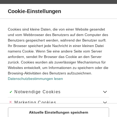
Direkt
zum
Cookie-Einstellungen
Suche
Menü
Inhalt
Englisch
Cookies sind kleine Daten, die von einer Website gesendet
Englische Grammatik einfach erklärt
und vom Webbrowser des Benutzers auf dem Computer des
Benutzers gespeichert werden, während der Benutzer surft.
Ihr Browser speichert jede Nachricht in einer kleinen Datei
5
6
7
8
9
10
Klassenstufe:
namens Cookie. Wenn Sie eine andere Seite vom Server
anfordern, sendet Ihr Browser das Cookie an den Server
zurück. Cookies wurden als zuverlässiger Mechanismus für
Was ist englische Grammatik?
Websites entwickelt, um Informationen zu speichern oder die
Was in die englische Grammatik gehört
Browsing-Aktivitäten des Benutzers aufzuzeichnen.
Datenschutzbestimmungen lesen
Die Teilbereiche der englischen Grammatik
Die englische Grammatik verbessern
Akzeptiert:
Notwendige Cookies
Was ist englische Grammatik?
Abgelehnt:
Marketing Cookies
Die
Grammatik in Englisch
ist eine Grundlage für das
Aktuelle Einstellungen speichern
Abgelehnt:
Personalisierungs-Cookies