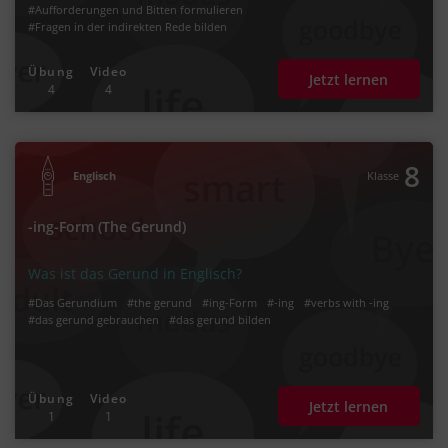
#Aufforderungen und Bitten formulieren
#Fragen in der indirekten Rede bilden
Übung
Video
Jetzt lernen
4
4
8
Englisch
Klasse
-ing-Form (The Gerund)
Was ist das Gerund in Englisch?
#Das Gerundium
#the gerund
#ing-Form
#-ing
#verbs with -ing
#das gerund gebrauchen
#das gerund bilden
Übung
Video
Jetzt lernen
1
1