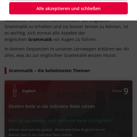
Erlernen dieser Fremdsprache. Sie bezeichnet im
Wesentlichen all das, was benötigt wird, um einen englischen
Alle akzeptieren und schließen
Satz zu bilden. Dazu gehören
Zeiten, Wortarten und
Satzzeichen
. Um einen Überblick über die englische
Grammatik zu erhalten und sie besser lernen zu können, ist
es wichtig, sich einmal alle Aspekte der
englischen
Grammatik
vor Augen zu führen.
In kleinen Sequenzen in unseren Lernwegen erklären wir dir
alles, was du zur englischen Grammatik wissen musst.
Grammatik – die beliebtesten Themen
9
Englisch
Klasse
Direkte Rede in die indirekte Rede setzen
Was ist die direkte und indirekte Rede in Englisch?
#direct and indirect speech
#indirekte Rede Englisch lernen
#einen Satz in die indirekte Rede stellen