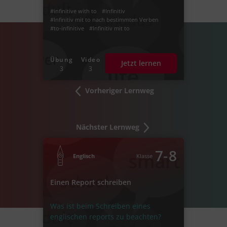
#infinitive with to
#Infinitiv
#Infinitiv mit to nach bestimmten Verben
#to-infinitive
#Infinitiv mit to
Übung
Video
Jetzt lernen
3
3
Vorheriger Lernweg
Nächster Lernweg
‐
7
8
Englisch
Klasse
Einen Report schreiben
Was ist beim Schreiben eines
englischen reports zu beachten?