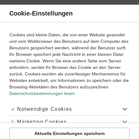
Direkt
zum
Cookie-Einstellungen
Suche
Menü
Inhalt
Zeitformen
Cookies sind kleine Daten, die von einer Website gesendet
und vom Webbrowser des Benutzers auf dem Computer des
Englisch
7. Klasse
Benutzers gespeichert werden, während der Benutzer surft.
Empfohlen von
Ihr Browser speichert jede Nachricht in einer kleinen Datei
Tutor Ryan
namens Cookie. Wenn Sie eine andere Seite vom Server
Going-to-future, will-future, future perfect
anfordern, sendet Ihr Browser das Cookie an den Server
zurück. Cookies wurden als zuverlässiger Mechanismus für
Dauer:
85 Minuten
Websites entwickelt, um Informationen zu speichern oder die
Browsing-Aktivitäten des Benutzers aufzuzeichnen.
Datenschutzbestimmungen lesen
Was ist das will-future?
Das
will-future
ist eine der Zukunftsformen im Englischen. Mit
Akzeptiert:
Notwendige Cookies
ihnen drückst du bevorstehende Ereignisse aus.
Auf Englisch wird neben dem
will-future
das
going-to-future
oft
Abgelehnt:
Marketing Cookies
genutzt, um bevorstehende Ereignisse auszudrücken. Dabei
kommt das
will-future
bei Ereignissen zum Einsatz, die nicht
Aktuelle Einstellungen speichern
Abgelehnt:
Personalisierungs-Cookies