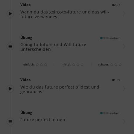
Video
02:57
Dauer:
Wann du das going-to-future und das will-
future verwendest
Übung
einfach
Going-to-future und Will-future
unterscheiden
einfach:
mittel:
schwer:
Video
01:39
Dauer:
Wie du das future perfect bildest und
gebrauchst
Übung
einfach
Future perfect lernen