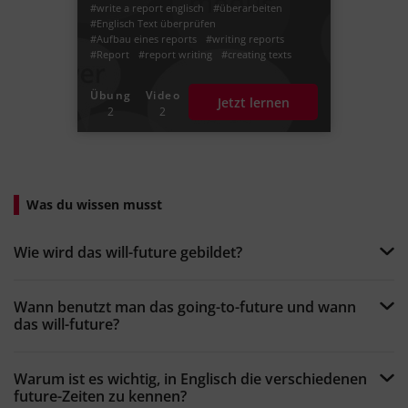
#write a report englisch
#überarbeiten
#Englisch Text überprüfen
#Aufbau eines reports
#writing reports
#Report
#report writing
#creating texts
#reporting an event
#journalistic writing
#linking words
Übung
Video
Jetzt lernen
2
2
Was du wissen musst
Wie wird das will-future gebildet?
Wann benutzt man das going-to-future und wann
das will-future?
Warum ist es wichtig, in Englisch die verschiedenen
future-Zeiten zu kennen?