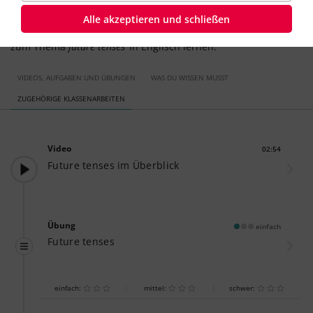
beeinflussbar sind. Was du über das
will-future
wissen musst
und wie du es anwendest, kannst du besonders gut mit
Alle akzeptieren und schließen
unseren interaktiven Übungen und
Musterklassenarbeiten
zum Thema
future tenses
in Englisch lernen.
VIDEOS, AUFGABEN UND ÜBUNGEN
WAS DU WISSEN MUSST
ZUGEHÖRIGE KLASSENARBEITEN
Video
02:54
Dauer:
Future tenses im Überblick
Übung
einfach
Future tenses
einfach:
mittel:
schwer: