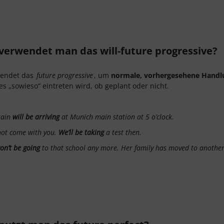
verwendet man das will-future progressive?
endet das
future progressive
, um
normale, vorhergesehene Handl
es „sowieso“ eintreten wird, ob geplant oder nicht.
rain
will be arriving
at Munich main station at 5 o’clock.
not come with you.
We’ll be taking
a test then.
on’t be going
to that school any more. Her family has moved to another 