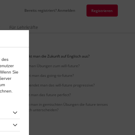
Bereits registriert? Anmelden
Registrieren
r
Für Lehrkräfte
Wie drückt man die Zukunft auf Englisch aus?
r des
enutzer
Wie löst man Übungen zum will-future?
. Wenn Sie
Wie bildet man das going-to-future?
Server
 um
Wie verwendet man das will-future progressive?
ichnen.
Wie nutzt man das future perfect?
Wie kann man in gemischten Übungen die future tenses
in Englisch unterscheiden?