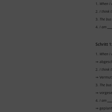
1.
When I a
2.
I think
3.
The bu
4.
I am
__
Schritt 
1.
When I a
⇒ abgesc
2.
I think
⇒ Vermut
3.
The bu
⇒ vorges
4.
I am
__
⇒ geplan