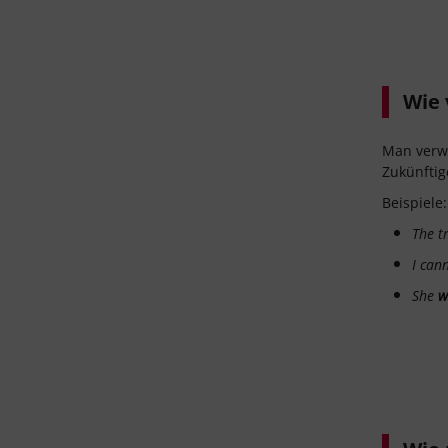
Wie 
Man verw
Zukünftig
Beispiele:
The t
I can
She
w