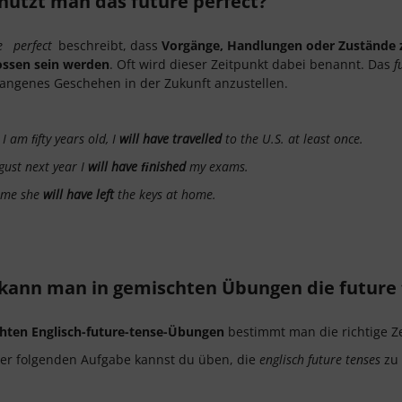
nutzt man das future perfect?
e
perfect
beschreibt, dass
Vorgänge, Handlungen oder Zustände 
ossen sein werden
. Oft wird dieser Zeitpunkt dabei benannt. Das
fu
angenes Geschehen in der Zukunft anzustellen.
I am ﬁfty years old, I
will have travelled
to the U.S. at least once.
gust next year I
will have ﬁnished
my exams.
ume she
will have left
the keys at home.
kann man in gemischten Übungen die future t
hten Englisch-future-tense-Übungen
bestimmt man die richtige Ze
er folgenden Aufgabe kannst du üben, die
englisch future tenses
zu 