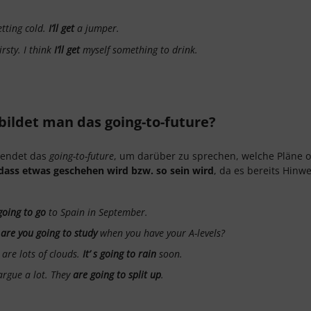
getting cold.
I’ll
get
a jumper.
irsty. I think
I’ll get
myself something to drink.
bildet man das going-to-future?
endet das
going-to-future
, um darüber zu sprechen, welche Pläne
dass etwas geschehen wird bzw. so sein wird
, da es bereits Hinwe
oing to go
to Spain in September.
t
are you going to study
when you have your A-levels?
 are lots of clouds.
It’ s going to rain
soon.
argue a lot. They
are going to split up
.