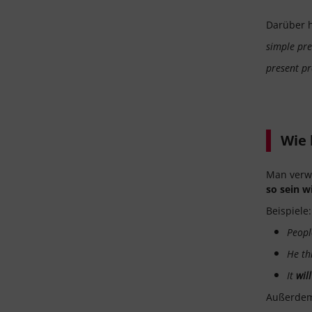
Darüber h
simple pre
present pr
Wie 
Man verw
so sein 
Beispiele:
Peop
He th
It
wil
Außerdem