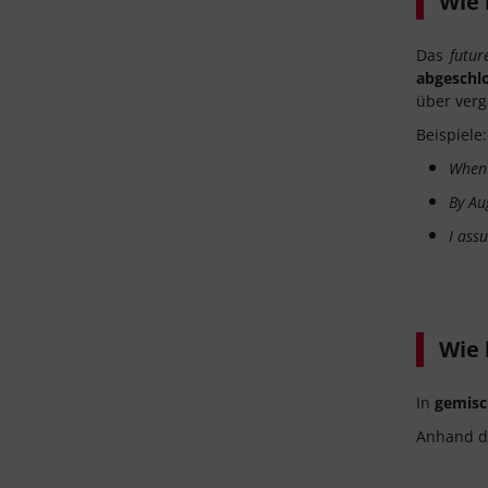
Wie 
Das
futur
abgeschl
über verg
Beispiele:
When 
By Au
I ass
Wie 
In
gemisc
Anhand d