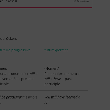
sch
Klasse
8
50 Minuten
Dauer:
zudrücken:
-future progressive
future-perfect
men/
(Nomen/
sonalpronomen) +
will
+
Personalpronomen) +
m von
to be
+ present
will
+
have
+ past
iciple
participle
l be practising
the whole
You
will have learned
a
.
lot.