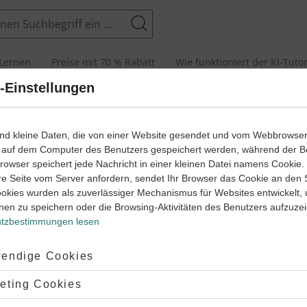
Suchen
Lernen
Preise mit 70 % Rabatt
Wie funktioniert der KI-Tuto
-Einstellungen
sche Sprache kennt unterschiedliche Möglichkeiten, über
ind kleine Daten, die von einer Website gesendet und vom Webbrowse
ges zu sprechen.
Future-tenses-Übungen
helfen dir dabei, die
 auf dem Computer des Benutzers gespeichert werden, während der B
ses
im Englischen zu verstehen. Dazu müssen bestimmte Regeln
 Browser speichert jede Nachricht in einer kleinen Datei namens Cookie
auchs beachtet werden. Manchmal ist eine genaue Abgrenzung
re Seite vom Server anfordern, sendet Ihr Browser das Cookie an den 
.
ookies wurden als zuverlässiger Mechanismus für Websites entwickelt,
est du alles, was du zu den
Future tenses
brauchst. Wenn du
nen zu speichern oder die Browsing-Aktivitäten des Benutzers aufzuze
fühlst, kannst du auch mit den Klassenarbeiten als Generalprobe
tzbestimmungen lesen
achen.
ptiert:
endige Cookies
lehnt:
eting Cookies