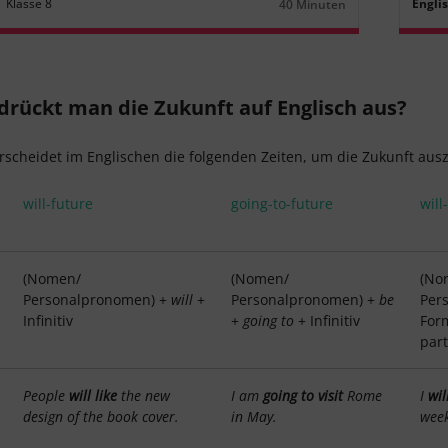
Klasse
8
Engli
40 Minuten
Dauer:
drückt man die Zukunft auf Englisch aus?
scheidet im Englischen die folgenden Zeiten, um die Zukunft aus
will-future
going-to-future
will
(Nomen/
(Nomen/
(No
Personalpronomen) +
will
+
Personalpronomen) +
be
Per
Infinitiv
+
going to
+ Infinitiv
For
part
People
will like
the new
I am
going to visit
Rome
I
wil
design of the book cover.
in May.
week