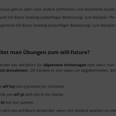
inaus gibt es aber noch andere Zeitformen und bestimmte Ausdr
sent
mit
future meaning
(zukünftiger Bedeutung), zum Beispiel:
The 
ogressive
mit
future meaning
(zukünftiger Bedeutung), zum Beispiel
löst man Übungen zum will-future?
endet das
will-future
für
allgemeine Vorhersagen
oder wenn man
wird (Annahmen)
. Oft handelt es sich dabei um Gegebenheiten, di
le
will buy
lots of presents for Christmas.
inks you
will go
with him to the cinema.
l be
hot next summer.
 wird das
will-future
verwendet, wenn sich jemand spontan zu etwa