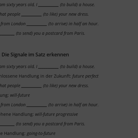
m sixty years old, I
___________
(to build) a house.
 that people
___________
(to like) your new dress.
s from London
___________
(to arrive)
in half an hour.
_________
(to send) you a postcard from Paris.
1: Die Signale im Satz erkennen
m sixty years old, I
___________
(to build) a house.
hlossene Handlung in der Zukunft:
future perfect
 that people
___________
(to like) your new dress.
ung:
will-future
s from London
___________
(to arrive)
in half an hour.
ehene Handlung:
will-future progressive
_________
(to send) you a postcard from Paris.
te Handlung:
going-to-future