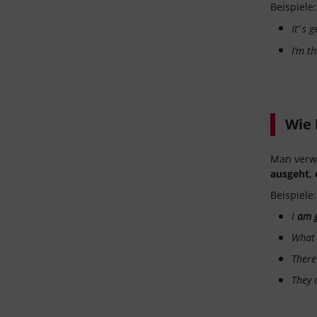
Beispiele:
It’ s 
I’m th
Wie 
Man verw
ausgeht, 
Beispiele:
I
am g
Wha
There
They 