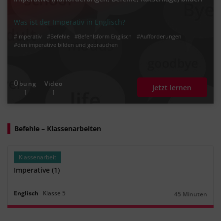
Was ist der Imperativ in Englisch?
#Imperativ
#Befehle
#Befehlsform Englisch
#Aufforderungen
#den imperative bilden und gebrauchen
Übung
Video
Jetzt lernen
1
1
Befehle – Klassenarbeiten
Klassenarbeit
Imperative (1)
Englisch
Klasse
5
45 Minuten
Dauer: