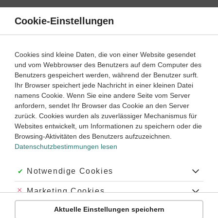
Direkt
zum
Cookie-Einstellungen
Suche
Menü
Inhalt
Befehle
Cookies sind kleine Daten, die von einer Website gesendet
Wie gebraucht man Befehlssätze?
und vom Webbrowser des Benutzers auf dem Computer des
Benutzers gespeichert werden, während der Benutzer surft.
Wie bildet man Befehlssätze?
Ihr Browser speichert jede Nachricht in einer kleinen Datei
Wie löst man Aufgaben zu Befehlen in Englisch?
namens Cookie. Wenn Sie eine andere Seite vom Server
anfordern, sendet Ihr Browser das Cookie an den Server
zurück. Cookies wurden als zuverlässiger Mechanismus für
Die
Befehlsform
in der englischen Sprache wird verwendet,
Websites entwickelt, um Informationen zu speichern oder die
um einen Befehl zu erteilen, eine Warnung zu
Browsing-Aktivitäten des Benutzers aufzuzeichnen.
übermitteln bzw. einen Ratschlag oder eine Anweisung zu
Datenschutzbestimmungen lesen
geben.
Hier findest du alles, was du brauchst, um die Bildung von
Akzeptiert:
Notwendige Cookies
Befehlssätzen zu meistern, und im Anschluss kannst du mit
unseren Original-Klassenarbeiten deine nächste Prüfung
Abgelehnt:
Marketing Cookies
vorbereiten.
Aktuelle Einstellungen speichern
Abgelehnt:
Personalisierungs-Cookies