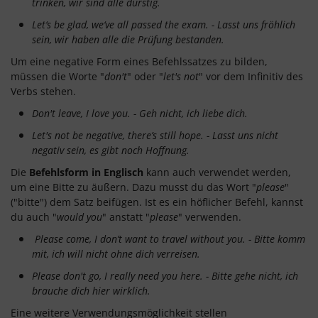
trinken, wir sind alle durstig.
Let‘s be glad, we‘ve all passed the exam. -
Lasst uns fröhlich
sein, wir haben alle die Prüfung bestanden.
Um eine negative Form eines Befehlssatzes zu bilden,
müssen die Worte "
don't
" oder "
let's not
" vor dem Infinitiv des
Verbs stehen.
Don't leave, I love you. -
Geh nicht, ich liebe dich.
Let's not be negative, there’s still hope.
- Lasst uns nicht
negativ sein, es gibt noch Hoffnung.
Die
Befehlsform in Englisch
kann auch verwendet werden,
um eine Bitte zu äußern. Dazu musst du das Wort "
please
"
("bitte") dem Satz beifügen. Ist es ein höflicher Befehl, kannst
du auch "
would you
" anstatt "
please
" verwenden.
Please come, I don’t want to travel without you. - Bitte komm
mit, ich will nicht ohne dich verreisen.
Please don't go, I really need you here. -
Bitte gehe nicht, ich
brauche dich hier wirklich.
Eine weitere Verwendungsmöglichkeit stellen