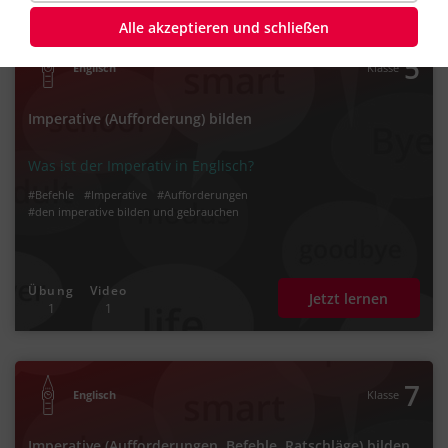
Befehle – Lernwege
Alle akzeptieren und schließen
5
Englisch
Klasse
Imperative (Aufforderung) bilden
Was ist der Imperativ in Englisch?
#Befehle
#Imperative
#Aufforderungen
#den imperative bilden und gebrauchen
Übung
Video
Jetzt lernen
1
1
7
Englisch
Klasse
Imperative (Aufforderungen, Befehle, Ratschläge) bilden