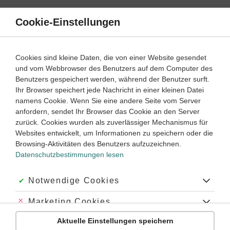
Direkt
zum
Cookie-Einstellungen
Suche
Menü
Inhalt
Schülerlexikon
Cookies sind kleine Daten, die von einer Website gesendet
und vom Webbrowser des Benutzers auf dem Computer des
Benutzers gespeichert werden, während der Benutzer surft.
Deutsch Schülerlexikon
Ihr Browser speichert jede Nachricht in einer kleinen Datei
namens Cookie. Wenn Sie eine andere Seite vom Server
anfordern, sendet Ihr Browser das Cookie an den Server
Biologie
Chemie
Deutsch
Englisch
zurück. Cookies wurden als zuverlässiger Mechanismus für
Websites entwickelt, um Informationen zu speichern oder die
Französisch
Geschichte
Latein
Mathematik
Browsing-Aktivitäten des Benutzers aufzuzeichnen.
Datenschutzbestimmungen lesen
Physik
A
Akzeptiert:
Notwendige Cookies
B
C
D
E
F
G
H
I
J
K
L
M
N
O
P
R
S
T
U
V
W
Z
Abgelehnt:
Marketing Cookies
Anfangsbuchstabe
Aktuelle Einstellungen speichern
Abgelehnt:
Personalisierungs-Cookies
D