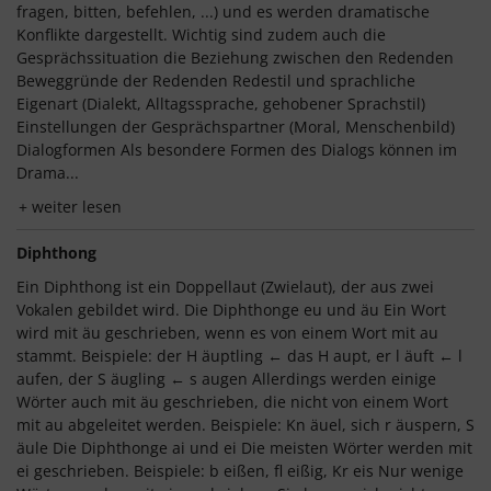
fragen, bitten, befehlen, ...) und es werden dramatische
Konflikte dargestellt. Wichtig sind zudem auch die
Gesprächssituation die Beziehung zwischen den Redenden
Beweggründe der Redenden Redestil und sprachliche
Eigenart (Dialekt, Alltagssprache, gehobener Sprachstil)
Einstellungen der Gesprächspartner (Moral, Menschenbild)
Dialogformen Als besondere Formen des Dialogs können im
Drama...
weiter lesen
Diphthong
Ein Diphthong ist ein Doppellaut (Zwielaut), der aus zwei
Vokalen gebildet wird. Die Diphthonge eu und äu Ein Wort
wird mit äu geschrieben, wenn es von einem Wort mit au
stammt. Beispiele: der H äuptling ← das H aupt, er l äuft ← l
aufen, der S äugling ← s augen Allerdings werden einige
Wörter auch mit äu geschrieben, die nicht von einem Wort
mit au abgeleitet werden. Beispiele: Kn äuel, sich r äuspern, S
äule Die Diphthonge ai und ei Die meisten Wörter werden mit
ei geschrieben. Beispiele: b eißen, fl eißig, Kr eis Nur wenige