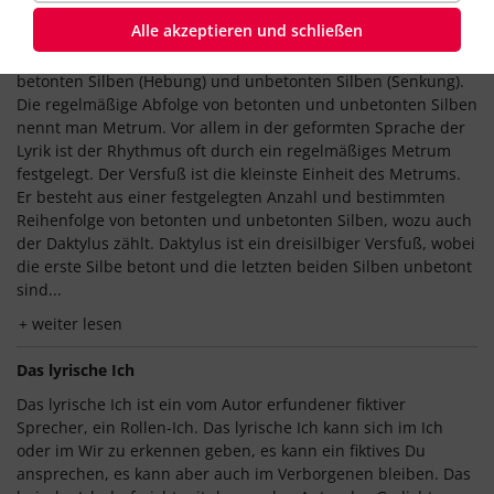
Daktylus
Alle akzeptieren und schließen
In jeder sprachlichen Äußerung gibt es eine Verteilung von
betonten Silben (Hebung) und unbetonten Silben (Senkung).
Die regelmäßige Abfolge von betonten und unbetonten Silben
nennt man Metrum. Vor allem in der geformten Sprache der
Lyrik ist der Rhythmus oft durch ein regelmäßiges Metrum
festgelegt. Der Versfuß ist die kleinste Einheit des Metrums.
Er besteht aus einer festgelegten Anzahl und bestimmten
Reihenfolge von betonten und unbetonten Silben, wozu auch
der Daktylus zählt. Daktylus ist ein dreisilbiger Versfuß, wobei
die erste Silbe betont und die letzten beiden Silben unbetont
sind...
weiter lesen
Das lyrische Ich
Das lyrische Ich ist ein vom Autor erfundener fiktiver
Sprecher, ein Rollen-Ich. Das lyrische Ich kann sich im Ich
oder im Wir zu erkennen geben, es kann ein fiktives Du
ansprechen, es kann aber auch im Verborgenen bleiben. Das