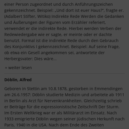
einer Person zugeordnet und durch Anführungszeichen
gekennzeichnet. Beispiel: „Und dort ist euer Haus?“, fragte er.
(Adalbert Stifter, Witiko) Indirekte Rede Werden die Gedanken
und Äußerungen der Figuren vom Erzähler referiert,
verwendet er die indirekte Rede. Hierbei werden Verben der
Redewiedergabe wie er sagte, er meinte oder er dachte
benutzt. Formal ist die indirekte Rede durch den Gebrauch
des Konjunktivs I gekennzeichnet. Beispiel: Auf seine Frage,
ob etwa ein Gesell angekommen sei, antwortete der
Herbergsvater: Dies wäre...
weiter lesen
Döblin, Alfred
Geboren in Stettin am 10.8.1878, gestorben in Emmendingen
am 26.6.1957: Döblin studierte Medizin und arbeitete ab 1911
in Berlin als Arzt für Nervenkrankheiten. Gleichzeitig schrieb
er Beiträge für die expressionistische Zeitschrift Der Sturm.
Im Ersten Weltkrieg war er als Militärarzt im Einsatz. Nach
1933 emigrierte Döblin wegen seiner jüdischen Herkunft nach
Paris, 1940 in die USA. Nach dem Ende des Zweiten