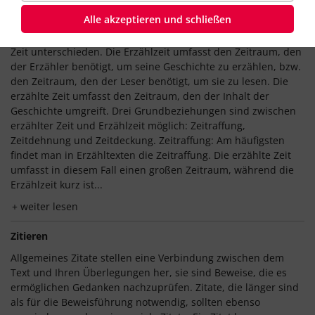
Zeit: Erzählzeit und erzählte Zeit
Alle akzeptieren und schließen
Bei epischen Texten wird zwischen Erzählzeit und erzählter
Zeit unterschieden. Die Erzählzeit umfasst den Zeitraum, den
der Erzähler benötigt, um seine Geschichte zu erzählen, bzw.
den Zeitraum, den der Leser benötigt, um sie zu lesen. Die
erzählte Zeit umfasst den Zeitraum, den der Inhalt der
Geschichte umgreift. Drei Grundbeziehungen sind zwischen
erzählter Zeit und Erzählzeit möglich: Zeitraffung,
Zeitdehnung und Zeitdeckung. Zeitraffung: Am häufigsten
findet man in Erzähltexten die Zeitraffung. Die erzählte Zeit
umfasst in diesem Fall einen großen Zeitraum, während die
Erzählzeit kurz ist...
weiter lesen
Zitieren
Allgemeines Zitate stellen eine Verbindung zwischen dem
Text und Ihren Überlegungen her, sie sind Beweise, die es
ermöglichen Gedanken nachzuprüfen. Zitate, die länger sind
als für die Beweisführung notwendig, sollten ebenso