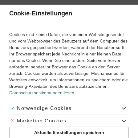
Direkt
zum
Cookie-Einstellungen
Suche
Menü
Inhalt
Schülerlexikon
Cookies sind kleine Daten, die von einer Website gesendet
und vom Webbrowser des Benutzers auf dem Computer des
Benutzers gespeichert werden, während der Benutzer surft.
Deutsch Schülerlexikon
Ihr Browser speichert jede Nachricht in einer kleinen Datei
namens Cookie. Wenn Sie eine andere Seite vom Server
anfordern, sendet Ihr Browser das Cookie an den Server
Biologie
Chemie
Deutsch
Englisch
zurück. Cookies wurden als zuverlässiger Mechanismus für
Websites entwickelt, um Informationen zu speichern oder die
Französisch
Geschichte
Latein
Mathematik
Browsing-Aktivitäten des Benutzers aufzuzeichnen.
Datenschutzbestimmungen lesen
Physik
A
Akzeptiert:
Notwendige Cookies
B
C
D
E
F
G
H
I
J
K
L
M
N
O
P
R
S
T
U
V
W
Z
Abgelehnt:
Marketing Cookies
Anfangsbuchstabe
Aktuelle Einstellungen speichern
Abgelehnt:
Personalisierungs-Cookies
Z