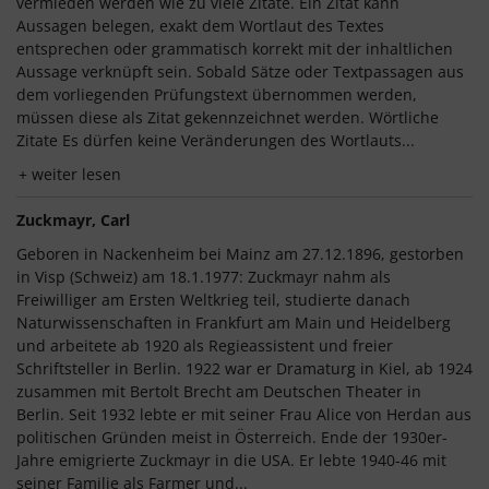
vermieden werden wie zu viele Zitate. Ein Zitat kann
Aussagen belegen, exakt dem Wortlaut des Textes
entsprechen oder grammatisch korrekt mit der inhaltlichen
Aussage verknüpft sein. Sobald Sätze oder Textpassagen aus
dem vorliegenden Prüfungstext übernommen werden,
müssen diese als Zitat gekennzeichnet werden. Wörtliche
Zitate Es dürfen keine Veränderungen des Wortlauts...
weiter lesen
Zuckmayr, Carl
Geboren in Nackenheim bei Mainz am 27.12.1896, gestorben
in Visp (Schweiz) am 18.1.1977: Zuckmayr nahm als
Freiwilliger am Ersten Weltkrieg teil, studierte danach
Naturwissenschaften in Frankfurt am Main und Heidelberg
und arbeitete ab 1920 als Regieassistent und freier
Schriftsteller in Berlin. 1922 war er Dramaturg in Kiel, ab 1924
zusammen mit Bertolt Brecht am Deutschen Theater in
Berlin. Seit 1932 lebte er mit seiner Frau Alice von Herdan aus
politischen Gründen meist in Österreich. Ende der 1930er-
Jahre emigrierte Zuckmayr in die USA. Er lebte 1940-46 mit
seiner Familie als Farmer und...