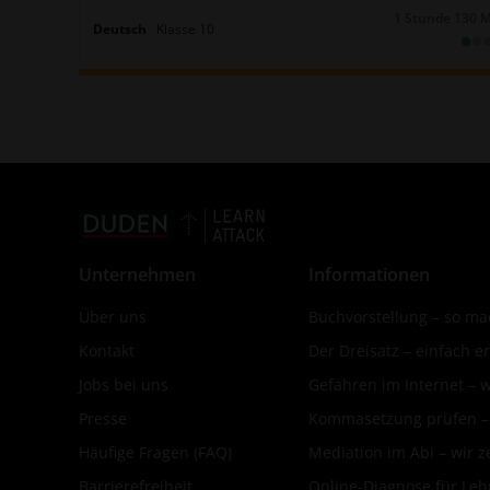
1 Stunde 130 
Dauer:
Deutsch
Klasse
10
Unternehmen
Informationen
Über uns
Buchvorstellung – so mac
Kontakt
Der Dreisatz – einfach er
Jobs bei uns
Gefahren im Internet – 
Presse
Kommasetzung prüfen – d
Häufige Fragen (FAQ)
Mediation im Abi – wir ze
Barrierefreiheit
Online-Diagnose für Leh