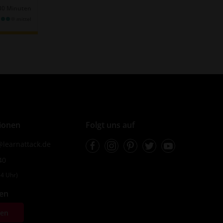
30 Minuten
mittel
ionen
Folgt uns auf
Facebook
Instagram
Pinterest
Twitter
Youtube
learnattack.de
40
4 Uhr)
fen
ten