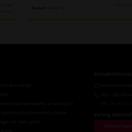
Minuten
1 Stunde 
Dauer:
Deutsch
Klasse
10
einfach
Kontaktinformat
hst du’s richtig!
kundenservice@
klärt
030 / 208 499 6
wieso Medienkompetenz so wichtig ist
(Mo. ‐ Fr. von 10 ‐ 1
amit Ihr Kind fehlerfrei schreibt
Vertrag widerru
igen dir, wie’s geht!
Widerruf star
rkräfte