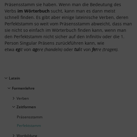
Präsensstamm sie haben. Wenn man die Bedeutung des
Verbs
im Wörterbuch
sucht, kann man es dann meist
schnell finden. Es gibt aber einige lateinische Verben, deren
Perfektstamm so weit vom Präsensstamm abweicht, dass man
sie nicht so einfach im Wörterbuch finden kann, wenn man
den Perfektstamm nicht sicher auf den Infinitiv oder die 1.
Person Singular Präsens zurückführen kann, wie
etwa
eg
it
von
ag
ere (handeln)
oder
tul
it
von
fer
re (tragen).
Latein
Formenlehre
Verben
Zeitformen
Präsensstamm
Perfektstamm
Wortbildung