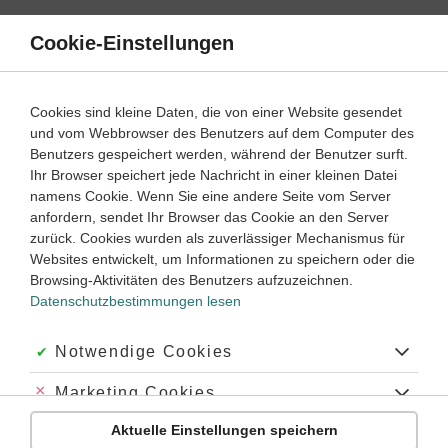
Direkt
zum
Cookie-Einstellungen
Suche
Menü
Inhalt
Perfektstamm
Cookies sind kleine Daten, die von einer Website gesendet
Perfektstamm einfach erklärt
und vom Webbrowser des Benutzers auf dem Computer des
Benutzers gespeichert werden, während der Benutzer surft.
Lernjahr
4
Ihr Browser speichert jede Nachricht in einer kleinen Datei
namens Cookie. Wenn Sie eine andere Seite vom Server
anfordern, sendet Ihr Browser das Cookie an den Server
Was ist der Perfektstamm?
zurück. Cookies wurden als zuverlässiger Mechanismus für
Websites entwickelt, um Informationen zu speichern oder die
Perfektstamm in Latein – ein Überblick
Browsing-Aktivitäten des Benutzers aufzuzeichnen.
Welche Arten der Perfektbildung gibt es?
Datenschutzbestimmungen lesen
Was ist das Perfekt?
Akzeptiert:
Notwendige Cookies
Was ist das Plusquamperfekt?
Was ist das Futur II?
Abgelehnt:
Marketing Cookies
Warum den Perfektstamm lernen?
Aktuelle Einstellungen speichern
Abgelehnt:
Personalisierungs-Cookies