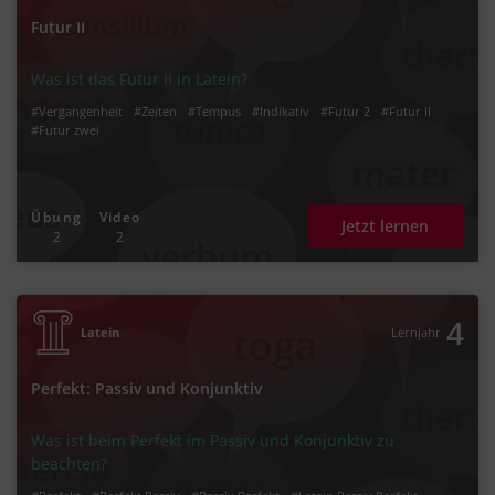
Futur II
Was ist das Futur II in Latein?
#Vergangenheit
#Zeiten
#Tempus
#Indikativ
#Futur 2
#Futur II
#Futur zwei
Übung
Video
Jetzt lernen
2
2
4
Latein
Lernjahr
Perfekt: Passiv und Konjunktiv
Was ist beim Perfekt im Passiv und Konjunktiv zu
beachten?