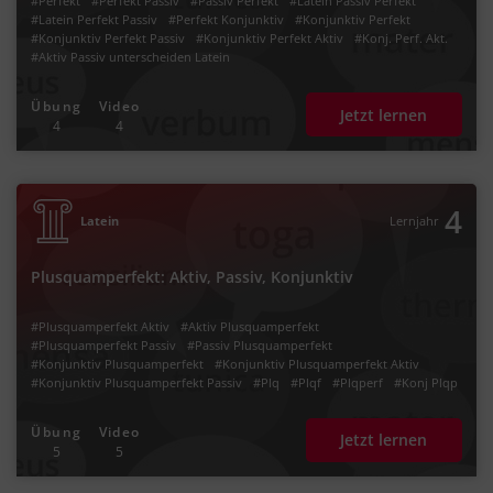
#Perfekt
#Perfekt Passiv
#Passiv Perfekt
#Latein Passiv Perfekt
#Latein Perfekt Passiv
#Perfekt Konjunktiv
#Konjunktiv Perfekt
#Konjunktiv Perfekt Passiv
#Konjunktiv Perfekt Aktiv
#Konj. Perf. Akt.
#Aktiv Passiv unterscheiden Latein
Übung
Video
Jetzt lernen
4
4
4
Latein
Lernjahr
Plusquamperfekt: Aktiv, Passiv, Konjunktiv
#Plusquamperfekt Aktiv
#Aktiv Plusquamperfekt
#Plusquamperfekt Passiv
#Passiv Plusquamperfekt
#Konjunktiv Plusquamperfekt
#Konjunktiv Plusquamperfekt Aktiv
#Konjunktiv Plusquamperfekt Passiv
#Plq
#Plqf
#Plqperf
#Konj Plqp
#Zeiten
#Tempus
#Vorvergangenheit
#Latein Zeiten erkennen
#Latein Zeiten unterscheiden
#veram
Übung
Video
Jetzt lernen
5
5