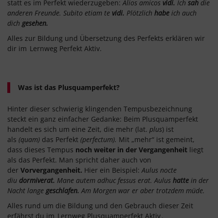
statt es im Perfekt wiederzugeben:
Alios amicos
vidi.
Ich
sah
die
anderen Freunde.
Subito etiam te
vidi.
Plötzlich
habe
ich auch
dich
gesehen.
Alles zur Bildung und Übersetzung des Perfekts erklären wir
dir im
Lernweg Perfekt Aktiv.
Was ist das Plusquamperfekt?
Hinter dieser schwierig klingenden Tempusbezeichnung
steckt ein ganz einfacher Gedanke: Beim Plusquamperfekt
handelt es sich um eine Zeit, die mehr (lat.
plus
) ist
als
(quam)
das Perfekt
(perfectum).
Mit „mehr“ ist gemeint,
dass dieses Tempus
noch weiter in der Vergangenheit
liegt
als das Perfekt. Man spricht daher auch von
der
Vorvergangenheit.
Hier ein Beispiel:
Aulus nocte
diu
dormiverat.
Mane autem adhuc fessus erat. Aulus
hatte
in der
Nacht lange
geschlafen.
Am Morgen war er aber trotzdem müde.
Alles rund um die Bildung und den Gebrauch dieser Zeit
erfährst du im
Lernweg Plusquamperfekt Aktiv
.