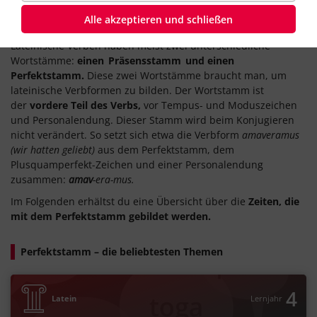
Was ist der Perfektstamm?
Alle akzeptieren und schließen
Lateinische Verben haben meist zwei unterschiedliche
Wortstämme:
einen
Präsensstamm
und einen
Perfektstamm.
Diese zwei Wortstämme braucht man, um
lateinische Verbformen zu bilden. Der Wortstamm ist
der
vordere Teil des Verbs,
vor Tempus- und Moduszeichen
und Personalendung. Dieser Stamm wird beim Konjugieren
nicht verändert. So setzt sich etwa die Verbform
amaveramus
(wir hatten geliebt)
aus dem Perfektstamm, dem
Plusquamperfekt-Zeichen und einer Personalendung
zusammen:
amav
-era-mus.
Im Folgenden erhältst du eine Übersicht über die
Zeiten, die
mit dem Perfektstamm gebildet
werden.
Perfektstamm – die beliebtesten Themen
4
Latein
Lernjahr