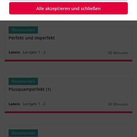
Latein
Lernjahr
3
‐
4
45 Minuten
Dauer:
Alle akzeptieren und schließen
Klassenarbeit
Perfekt und Imperfekt
Latein
Lernjahr
1
‐
2
45 Minuten
Dauer:
Klassenarbeit
Plusquamperfekt (1)
Latein
Lernjahr
1
‐
2
45 Minuten
Dauer:
Klassenarbeit