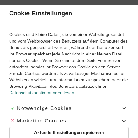
Direkt
zum
Cookie-Einstellungen
Suche
Menü
Inhalt
Perfektstamm
Cookies sind kleine Daten, die von einer Website gesendet
und vom Webbrowser des Benutzers auf dem Computer des
Klassenarbeiten und Abiturprüfungen
Benutzers gespeichert werden, während der Benutzer surft.
Ihr Browser speichert jede Nachricht in einer kleinen Datei
namens Cookie. Wenn Sie eine andere Seite vom Server
Klassenarbeit
anfordern, sendet Ihr Browser das Cookie an den Server
Konjunktive der Vergangenheit (1)
zurück. Cookies wurden als zuverlässiger Mechanismus für
Websites entwickelt, um Informationen zu speichern oder die
Browsing-Aktivitäten des Benutzers aufzuzeichnen.
Latein
Lernjahr
2
‐
3
45 Minuten
Dauer:
Datenschutzbestimmungen lesen
Akzeptiert:
Notwendige Cookies
Klassenarbeit
Abgelehnt:
Marketing Cookies
Konjunktive der Vergangenheit (2)
Aktuelle Einstellungen speichern
Abgelehnt:
Personalisierungs-Cookies