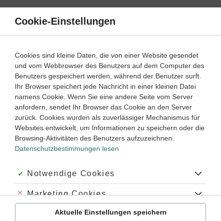
Direkt
zum
Cookie-Einstellungen
Suche
Menü
Inhalt
Deklination
Cookies sind kleine Daten, die von einer Website gesendet
Genus in Latein
und vom Webbrowser des Benutzers auf dem Computer des
Benutzers gespeichert werden, während der Benutzer surft.
Ihr Browser speichert jede Nachricht in einer kleinen Datei
1
2
Lernjahr:
namens Cookie. Wenn Sie eine andere Seite vom Server
anfordern, sendet Ihr Browser das Cookie an den Server
zurück. Cookies wurden als zuverlässiger Mechanismus für
Was ist ein Genus?
Websites entwickelt, um Informationen zu speichern oder die
Das Genus in Latein - ein Überblick
Browsing-Aktivitäten des Benutzers aufzuzeichnen.
Datenschutzbestimmungen lesen
Welche Genera gibt es im Lateinischen?
Warum gibt es verschiedene Genera?
Akzeptiert:
Notwendige Cookies
Wo trifft man überall auf Genus?
Abgelehnt:
Marketing Cookies
Warum ist das Genus wichtig?
Aktuelle Einstellungen speichern
Abgelehnt:
Personalisierungs-Cookies