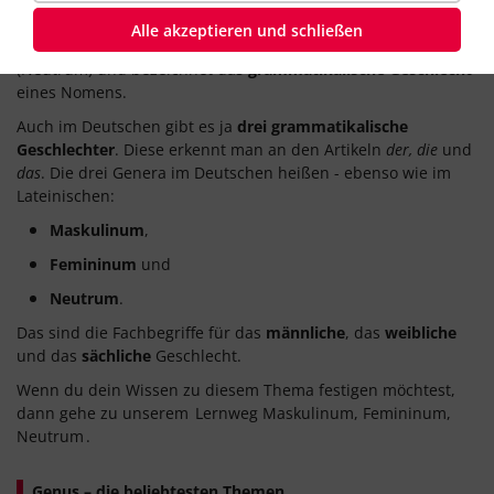
Was ist ein Genus?
Alle akzeptieren und schließen
Das Genus
kommt vom lateinischen Wort
genus, generis
(Neutrum) und bezeichnet das
grammatikalische Geschlecht
eines Nomens.
Auch im Deutschen gibt es ja
drei grammatikalische
Geschlechter
. Diese erkennt man an den Artikeln
der, die
und
das
. Die drei Genera im Deutschen heißen - ebenso wie im
Lateinischen:
Maskulinum
,
Femininum
und
Neutrum
.
Das sind die Fachbegriffe für das
männliche
, das
weibliche
und das
sächliche
Geschlecht.
Wenn du dein Wissen zu diesem Thema festigen möchtest,
dann gehe zu unserem
Lernweg Maskulinum, Femininum,
Neutrum
.
Genus – die beliebtesten Themen