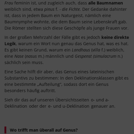
Frau
feminin ist, und zugleich auch, dass
alle Baumnamen
weiblich sind, etwa
pinus
f.
- die Fichte.
Der Gedanke dahinter
ist, dass in jedem Baum ein Naturgeist, nämlich eine
Baumnymphe wohnte, die dem Baum seine Lebenskraft gab.
Die Römer stellten sich diese Geschöpfe als junge Frauen vor.
In der großen Mehrzahl der Fälle gibt es jedoch
keine direkte
Logik
, warum ein Wort nun genau das Genus hat, was es hat.
Es gibt keinen Grund, warum ein
Landhaus
(
villa
f.) weiblich,
eine
Nase
(
nasus
m.) männlich und
Gespenst (simulacrum
n.)
sächlich sein muss.
Eine Sache hilft dir aber, das Genus eines lateinischen
Substantivs zu bestimmen: In den Deklinationsklassen gibt es
eine bestimmte „Aufteilung“, sodass dort ein Genus
besonders häufig auftritt.
Sieh dir das auf unseren Übersichtsseiten
o- und a-
Deklination
oder der
e- und u-Deklination
genauer an.
Wo trifft man überall auf Genus?