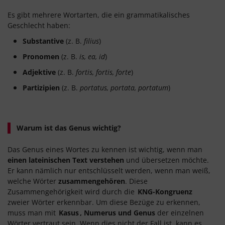
Es gibt mehrere Wortarten, die ein grammatikalisches
Geschlecht haben:
Substantive
(z. B.
filius
)
Pronomen
(z. B.
is, ea, id
)
Adjektive
(z. B.
fortis, fortis, forte
)
Partizipien
(z. B.
portatus, portata, portatum
)
Warum ist das Genus wichtig?
Das Genus eines Wortes zu kennen ist wichtig, wenn man
einen lateinischen Text verstehen
und übersetzen möchte.
Er kann nämlich nur entschlüsselt werden, wenn man weiß,
welche Wörter
zusammengehören
. Diese
Zusammengehörigkeit wird durch die
KNG-Kongruenz
zweier Wörter erkennbar. Um diese Bezüge zu erkennen,
muss man mit
Kasus
, Numerus und Genus
der einzelnen
Wörter vertraut sein. Wenn dies nicht der Fall ist, kann es