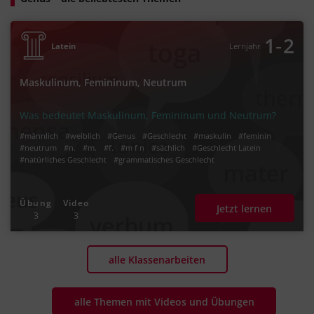
‐
1
2
Latein
Lernjahr
Maskulinum, Femininum, Neutrum
Was bedeutet Maskulinum, Femininum und Neutrum?
#männlich
#weiblich
#Genus
#Geschlecht
#maskulin
#feminin
#neutrum
#n.
#m.
#f.
#m f n
#sächlich
#Geschlecht Latein
#natürliches Geschlecht
#grammatisches Geschlecht
Übung
Video
Jetzt lernen
3
3
alle Klassenarbeiten
alle Themen mit Videos und Übungen