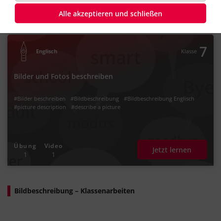
Alle akzeptieren und schließen
Bildbeschreibung – Lernwege
7
Englisch
Klasse
Bilder und Fotos beschreiben
#Bilder beschreiben
#Bildbeschreibung
#Bildbeschreibung Englisch
#picture description
#describe a picture
Übung
Video
Jetzt lernen
1
1
Bildbeschreibung – Klassenarbeiten