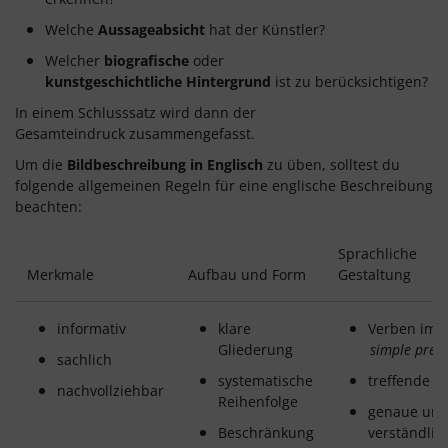
Welche
Aussageabsicht
hat der Künstler?
Welcher
biografische
oder
kunstgeschichtliche Hintergrund
ist zu berücksichtigen?
In einem Schlusssatz wird dann der
Gesamteindruck zusammengefasst.
Um die
Bildbeschreibung in Englisch
zu üben, solltest du
folgende allgemeinen Regeln für eine englische Beschreibung
beachten:
Sprachliche
Merkmale
Aufbau und Form
Gestaltung
informativ
klare
Verben im
Gliederung
simple pres
sachlich
systematische
treffende V
nachvollziehbar
Reihenfolge
genaue un
Beschränkung
verständlic