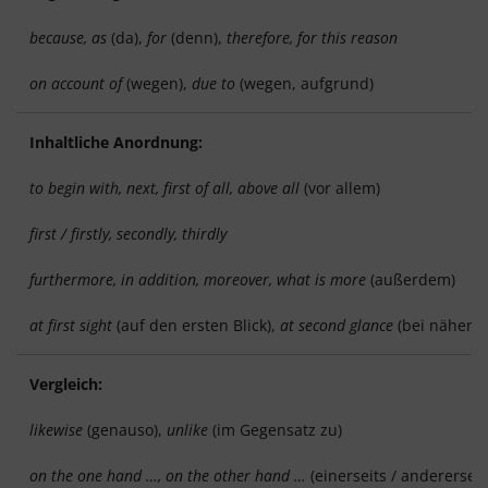
because, as
(da),
for
(denn),
therefore, for this reason
on account of
(wegen),
due to
(wegen, aufgrund)
Inhaltliche Anordnung:
to begin with, next, first of all, above all
(vor allem)
first / firstly, secondly, thirdly
furthermore, in addition, moreover, what is more
(außerdem)
at first sight
(auf den ersten Blick),
at second glance
(bei nähere
Vergleich:
likewise
(genauso),
unlike
(im Gegensatz zu)
on the one hand …, on the other hand …
(einerseits / andererseit