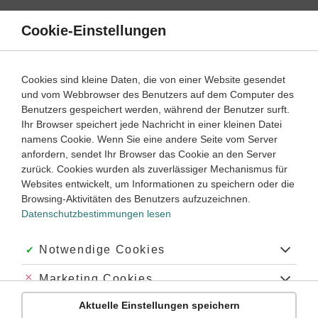
Direkt
zum
Cookie-Einstellungen
Suche
Menü
Inhalt
Aufgaben
Cookies sind kleine Daten, die von einer Website gesendet
Wie strukturiert man eine Bildbeschreibung in Englisch?
und vom Webbrowser des Benutzers auf dem Computer des
Benutzers gespeichert werden, während der Benutzer surft.
Wie bereitet man eine Bildbeschreibung auf Englisch für eine mündliche Prüfung
vor?
Ihr Browser speichert jede Nachricht in einer kleinen Datei
namens Cookie. Wenn Sie eine andere Seite vom Server
Wie löst man englische Bildbeschreibungsübungen?
anfordern, sendet Ihr Browser das Cookie an den Server
zurück. Cookies wurden als zuverlässiger Mechanismus für
Die
Bildbeschreibung
ist eine Art
beschreibende
Websites entwickelt, um Informationen zu speichern oder die
Textanalyse
.
Sie ist eine
informierende
,
sachbetonte
und
Browsing-Aktivitäten des Benutzers aufzuzeichnen.
wirklichkeitsnahe
Darstellungsform. Sie dient dazu,
Datenschutzbestimmungen lesen
dem Leser eine genaue Vorstellung von
einem
Gemälde,
einem Cartoon oder einer Abbildung
zu vermitteln.
Akzeptiert:
Notwendige Cookies
In den folgenden Lerninhalten zeigen wir dir schrittweise, wie
du deine eigene
Bildbeschreibung
verfassen kannst. Bist du
Abgelehnt:
Marketing Cookies
schon fit genug, dann nimm dir gern eine Klassenarbeit und
Aktuelle Einstellungen speichern
teste dich selbst.
Abgelehnt:
Personalisierungs-Cookies