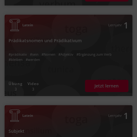
1
Latein
Lernjahr
Prädikatsnomen und Prädikativum
#prädikativ
#sein
#Nomen
#Adjektiv
#Ergänzung zum Verb
#bleiben
#werden
Übung
Video
Jetzt lernen
3
3
1
Latein
Lernjahr
Subjekt