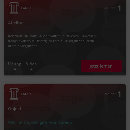
1
Latein
Lernjahr
Attribut
#Attribut
#Zusatz
#Genitivattribut
#Genitiv
#Wessen?
#Adjektivattribut
#Satzglied Latein
#Satzglieder Latein
#Latein Satzglieder
Übung
Video
Jetzt lernen
4
4
1
Latein
Lernjahr
Objekt
Welche Objekte gibt es in Latein?