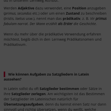
du in unserem
Lernweg Attribut
.
Werden
Adjektive
dazu verwendet, eine
Position
anzugeben
(
primus, secundus
etc.) oder um einen
Zustand
zu beschreiben
(
tristis, laetus
usw.), nennt man das
prädikativ
, z. B.
Vir
primus
fabulam
narrat. Der Mann erzählt
als Erster
die Geschichte
.
Wenn du mehr über die prädikative Verwendung erfahren
möchtest, begib dich in den
Lernweg Prädikatsnomen und
Prädikativum
.
Wie können Aufgaben zu Satzgliedern in Latein
aussehen?
In Latein sollst du oft
Satzglieder bestimmen
oder Sätze in
ihre
Satzglieder zerlegen
. Am wichtigsten ist das Bestimmen
der Satzglieder im Lateinischen natürlich für
Übersetzungsaufgaben
, denn du kannst einen Satz nur dann
sinnvoll und richtig übersetzen, wenn du weißt, welche