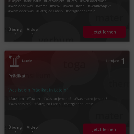
#Objekt
#Akkusativ
#Dativobjekt
#Dativ
#Wen oder was?
#Wen oder was
#Wem?
#Wen?
#wem
#wen
#Genitivobjekt
#Wem oder was
#Satzglied Latein
#Satzglieder Latein
Übung
Video
Jetzt lernen
3
3
1
Latein
Lernjahr
Prädikat
Was ist ein Prädikat in Latein?
#Satzkern
#Tuwort
#Was tut jemand?
#Was macht jemand?
#Was passiert?
#Satzglied Latein
#Satzglieder Latein
Übung
Video
Jetzt lernen
2
2