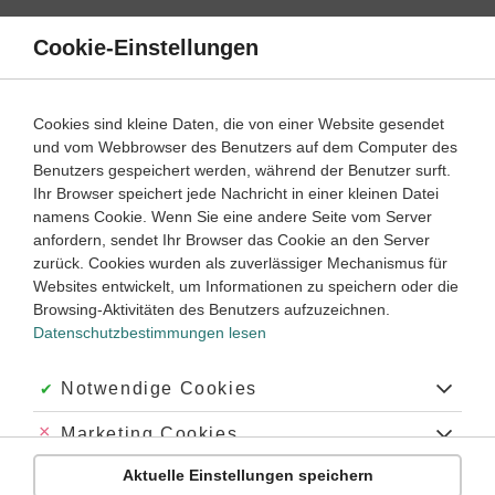
Direkt
zum
Cookie-Einstellungen
Suche
Menü
Inhalt
Aufgaben
Cookies sind kleine Daten, die von einer Website gesendet
Wie kann man Satzglieder bestimmen?
und vom Webbrowser des Benutzers auf dem Computer des
Benutzers gespeichert werden, während der Benutzer surft.
Wie erkennt man Objekte?
Ihr Browser speichert jede Nachricht in einer kleinen Datei
Wie erkennt man, ob ein Adjektiv attributiv oder prädikativ ist?
namens Cookie. Wenn Sie eine andere Seite vom Server
Wie können Aufgaben zu Satzgliedern in Latein aussehen?
anfordern, sendet Ihr Browser das Cookie an den Server
zurück. Cookies wurden als zuverlässiger Mechanismus für
Satzglieder bestimmen | Beispiele und Übungen
Websites entwickelt, um Informationen zu speichern oder die
Browsing-Aktivitäten des Benutzers aufzuzeichnen.
Satzglieder
kennst du aus dem Deutschen oder auch aus
Datenschutzbestimmungen lesen
anderen Fremdsprachen wie z. B. Englisch. Satzglieder nennt
man die
einzelnen Bestandteile
, aus denen ein Satz
Akzeptiert:
Notwendige Cookies
zusammengesetzt wird. Anders als einzelne, auch allein
verwendbare Wörter haben Satzglieder immer eine
Funktion
Abgelehnt:
Marketing Cookies
im Satz
. Wie du
Satzglieder erkennen und bestimmen
kannst, erfährst du auf dieser Seite.
Aktuelle Einstellungen speichern
Abgelehnt:
Personalisierungs-Cookies