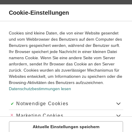
Direkt
zum
Cookie-Einstellungen
Suche
Menü
Inhalt
Englisch
Cookies sind kleine Daten, die von einer Website gesendet
Englisch einfach erklärt
und vom Webbrowser des Benutzers auf dem Computer des
Benutzers gespeichert werden, während der Benutzer surft.
Klasse
5
Ihr Browser speichert jede Nachricht in einer kleinen Datei
namens Cookie. Wenn Sie eine andere Seite vom Server
anfordern, sendet Ihr Browser das Cookie an den Server
Englisch lernen mit Duden Learnattack
zurück. Cookies wurden als zuverlässiger Mechanismus für
Websites entwickelt, um Informationen zu speichern oder die
Englisch online lernen – so funktioniert es
Browsing-Aktivitäten des Benutzers aufzuzeichnen.
Englisch-Nachhilfe online: Materialien zum Selbstlernen
Datenschutzbestimmungen lesen
Englisch online lernen – zu Hause und unterwegs
Akzeptiert:
Notwendige Cookies
Englisch lernen mit Duden Learnattack
Abgelehnt:
Marketing Cookies
Für das Fach Englisch zu lernen heißt nicht nur die
Aktuelle Einstellungen speichern
Abgelehnt:
Personalisierungs-Cookies
Schulnoten zu verbessern, sondern du lernst fürs Leben.