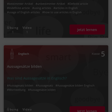
#bestimmter Artikel
#unbestimmter Artikel
#Definite article
#Indefinite article
#using articles
#articles in English
#usage of English articles
#how to use articles in English
Übung
Video
Jetzt lernen
1
1
5
Englisch
Klasse
Aussagesätze bilden
Was sind Aussagesätze in Englisch?
#Aussagesatz bilden
#Aussagesatz
#Aussagesätze bilden Englisch
#Wortstellung
#Aussagesätze bilden
Übung
Video
Jetzt lernen