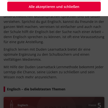
Englisch ist die Sprache, die fast jeder auf der Welt spricht.
Alle akzeptieren und schließen
So kannst du mit Menschen aus verschiedenen Ländern und
unterschiedlichen Muttersprachen sprechen und sie selber
verstehen. Sprichst du gut Englisch, kannst du Freunde in der
ganzen Welt machen, verreisen ist einfacher und auch nach
der Schule hilft dir Englisch bei der Suche nach einer Arbeit –
denn Englisch sprechen zu können, ist oft eine Voraussetzung
für eine gute Anstellung.
Englisch lernen mit Duden Learnattack bietet dir eine
optimale Ergänzung zu den Schulbüchern und einen
vielfältigen Medienmix.
Mit Hilfe der Duden Learnattack Lernmethode bekommt jeder
Lerntyp die Chance, seine Lücken zu schließen und sein
Wissen noch mehr anzureichern.
Englisch – die beliebtesten Themen
5
Englisch
Klasse