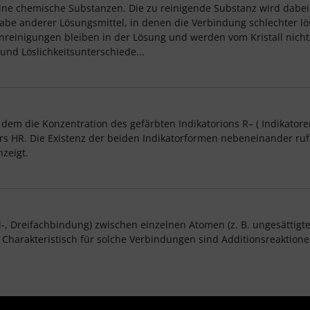
ine chemische Substanzen. Die zu reinigende Substanz wird dabei
e anderer Lösungsmittel, in denen die Verbindung schlechter löslich
unreinigungen bleiben in der Lösung und werden vom Kristall nicht
t und Löslichkeitsunterschiede...
 dem die Konzentration des gefärbten Indikatorions R– ( Indikatore
ors HR. Die Existenz der beiden Indikatorformen nebeneinander ruft
zeigt.
 Dreifachbindung) zwischen einzelnen Atomen (z. B. ungesättigte 
. Charakteristisch für solche Verbindungen sind Additionsreaktio