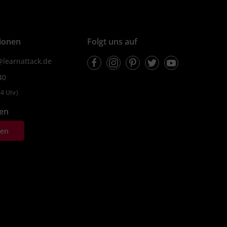
ionen
Folgt uns auf
Facebook
Instagram
Pinterest
Twitter
Youtube
learnattack.de
40
4 Uhr)
fen
ten