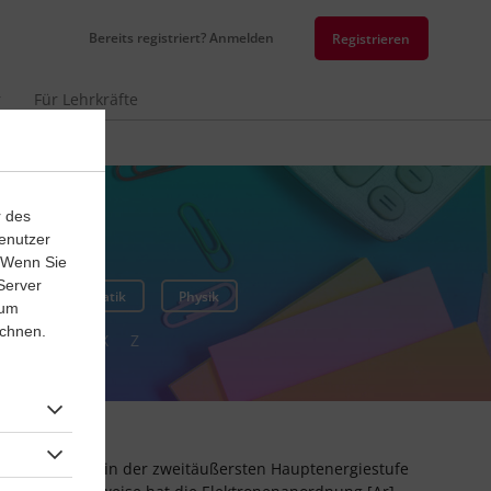
Bereits registriert? Anmelden
Registrieren
r
Für Lehrkräfte
n
r des
enutzer
. Wenn Sie
Server
Mathematik
Physik
 um
ichnen.
U
V
W
X
Z
lte d-Orbitale in der zweitäußersten Hauptenergiestufe