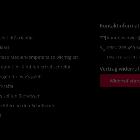
Kontaktinformat
hst du’s richtig!
kundenservice@
klärt
030 / 208 499 6
wieso Medienkompetenz so wichtig ist
(Mo. ‐ Fr. von 10 ‐ 1
amit Ihr Kind fehlerfrei schreibt
Vertrag widerru
igen dir, wie’s geht!
Widerruf star
rkräfte
s sollten Sie wissen
 Eltern in den Schulferien
t