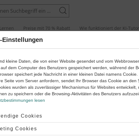
Suchen
Lernen
Preise mit 70 % Rabatt
Wie funktioniert der KI-Tuto
-Einstellungen
Chemie Schülerlexiko
ind kleine Daten, die von einer Website gesendet und vom Webbrowse
 auf dem Computer des Benutzers gespeichert werden, während der B
 Browser speichert jede Nachricht in einer kleinen Datei namens Cookie
re Seite vom Server anfordern, sendet Ihr Browser das Cookie an den 
utsch
Englisch
Französisch
Geschichte
Latein
ookies wurden als zuverlässiger Mechanismus für Websites entwickelt,
nen zu speichern oder die Browsing-Aktivitäten des Benutzers aufzuze
F
G
H
I
J
K
L
M
N
O
P
Q
R
S
T
tzbestimmungen lesen
ptiert:
endige Cookies
lehnt:
eting Cookies
igen Elemente, deren Atome nur teilweise mit Elektronen aufgefül