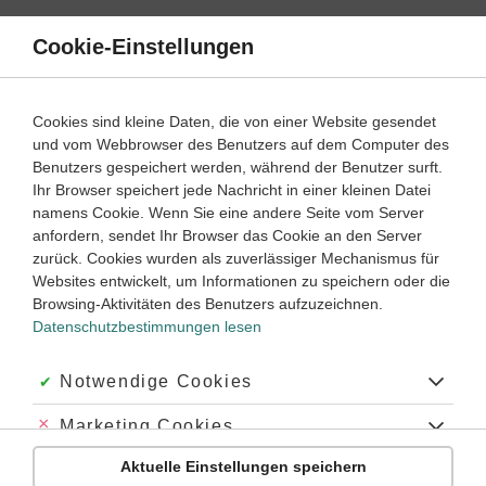
Direkt
zum
Cookie-Einstellungen
Suche
Menü
Inhalt
Schülerlexikon
Cookies sind kleine Daten, die von einer Website gesendet
und vom Webbrowser des Benutzers auf dem Computer des
Benutzers gespeichert werden, während der Benutzer surft.
Chemie Schülerlexikon
Ihr Browser speichert jede Nachricht in einer kleinen Datei
namens Cookie. Wenn Sie eine andere Seite vom Server
anfordern, sendet Ihr Browser das Cookie an den Server
Biologie
Chemie
Deutsch
Englisch
zurück. Cookies wurden als zuverlässiger Mechanismus für
Websites entwickelt, um Informationen zu speichern oder die
Französisch
Geschichte
Latein
Mathematik
Browsing-Aktivitäten des Benutzers aufzuzeichnen.
Datenschutzbestimmungen lesen
Physik
A
Akzeptiert:
Notwendige Cookies
B
C
D
E
F
G
H
I
J
K
L
M
N
O
P
Q
R
S
T
U
V
W
X
Z
Abgelehnt:
Marketing Cookies
Anfangsbuchstabe
Aktuelle Einstellungen speichern
Abgelehnt:
Personalisierungs-Cookies
X