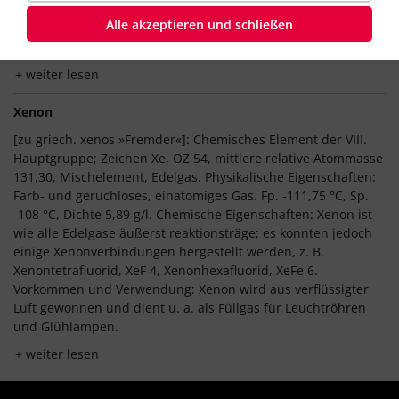
Xe (chemisches Element)
Alle akzeptieren und schließen
Zeichen für Xenon.
weiter lesen
Xenon
[zu griech. xenos »Fremder«]: Chemisches Element der VIII.
Hauptgruppe; Zeichen Xe, OZ 54, mittlere relative Atommasse
131,30, Mischelement, Edelgas. Physikalische Eigenschaften:
Farb- und geruchloses, einatomiges Gas. Fp. -111,75 °C, Sp.
-108 °C, Dichte 5,89 g/l. Chemische Eigenschaften: Xenon ist
wie alle Edelgase äußerst reaktionsträge; es konnten jedoch
einige Xenonverbindungen hergestellt werden, z. B.
Xenontetrafluorid, XeF 4, Xenonhexafluorid, XeFe 6.
Vorkommen und Verwendung: Xenon wird aus verflüssigter
Luft gewonnen und dient u. a. als Füllgas für Leuchtröhren
und Glühlampen.
weiter lesen