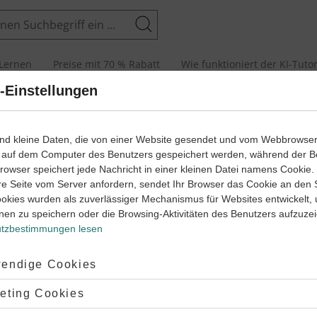
Suchen
Lernen
Preise mit 70 % Rabatt
Wie funktioniert der KI-Tuto
-Einstellungen
Biologie Schülerlexiko
ind kleine Daten, die von einer Website gesendet und vom Webbrowse
 auf dem Computer des Benutzers gespeichert werden, während der B
 Browser speichert jede Nachricht in einer kleinen Datei namens Cookie
re Seite vom Server anfordern, sendet Ihr Browser das Cookie an den 
utsch
Englisch
Französisch
Geschichte
Latein
ookies wurden als zuverlässiger Mechanismus für Websites entwickelt,
nen zu speichern oder die Browsing-Aktivitäten des Benutzers aufzuze
E
F
G
H
I
J
K
L
M
N
O
P
R
S
T
tzbestimmungen lesen
ptiert:
endige Cookies
lehnt:
eting Cookies
ät ( Immunsystem) beteiligte Lymphocyten, deren lymphatische Sta