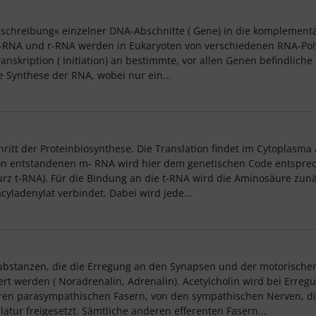
mschreibung« einzelner DNA-Abschnitte ( Gene) in die komplementär
 t-RNA und r-RNA werden in Eukaryoten von verschiedenen RNA-Pol
ranskription ( Initiation) an bestimmte, vor allen Genen befindli
e Synthese der RNA, wobei nur ein...
chritt der Proteinbiosynthese. Die Translation findet im Cytoplas
ption entstandenen m- RNA wird hier dem genetischen Code entspr
kurz t-RNA). Für die Bindung an die t-RNA wird die Aminosäure zunä
ladenylat verbindet. Dabei wird jede...
Substanzen, die die Erregung an den Synapsen und der motorische
t werden ( Noradrenalin, Adrenalin). Acetylcholin wird bei Erre
ären parasympathischen Fasern, von den sympathischen Nerven, d
tur freigesetzt. Sämtliche anderen efferenten Fasern...