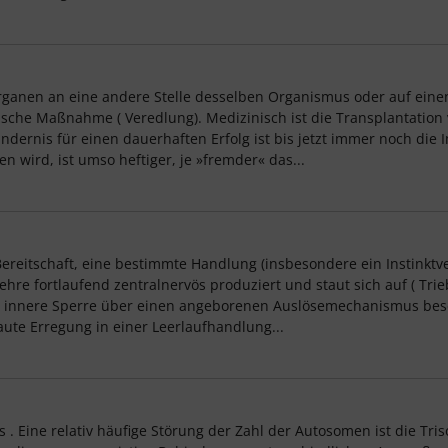
rganen an eine andere Stelle desselben Organismus oder auf ein
nerische Maßnahme ( Veredlung). Medizinisch ist die Transplantatio
indernis für einen dauerhaften Erfolg ist bis jetzt immer noch di
wird, ist umso heftiger, je »fremder« das...
Bereitschaft, eine bestimmte Handlung (insbesondere ein Instinktv
re fortlaufend zentralnervös produziert und staut sich auf ( Trieb
die innere Sperre über einen angeborenen Auslösemechanismus bese
taute Erregung in einer Leerlaufhandlung...
. Eine relativ häufige Störung der Zahl der Autosomen ist die Tr