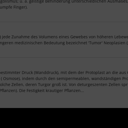
golismus; u. a. geistige Behinderung unterschiedlichen Ausmaße
umpfe Finger).
ng) jede Zunahme des Volumens eines Gewebes von höheren Lebewe
engeren medizinischen Bedeutung bezeichnet 'Tumor' Neoplasien (
n bestimmter Druck (Wanddruck), mit dem der Protoplast an die aus
h ( Osmose), indem durch den semipermeablen, wandständigen Prot
 solche Zellen, deren Turgor groß ist. Von deturgeszenten Zelle
lanzen). Die Festigkeit krautiger Pflanzen...