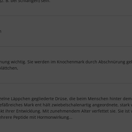
z. B. bei Schlangen) sein.
n
rinnung wichtig. Sie werden im Knochenmark durch Abschnürung ge
lättchen,
inzelne Läppchen gegliederte Drüse, die beim Menschen hinter dem 
efäßreiches Mark ent hält zwiebelschalenartig angeordnete, stark 
 ihrer Entwicklung. Mit zunehmendem Alter verfettet sie. Sie ist 
hrere Peptide mit Hormonwirkung...