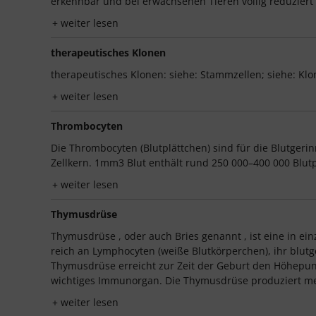
erkennbar und bei erwachsenen Tieren völlig reduziert (
weiter lesen
therapeutisches Klonen
therapeutisches Klonen: siehe: Stammzellen; siehe: Klo
weiter lesen
Thrombocyten
Die Thrombocyten (Blutplättchen) sind für die Blutge
Zellkern. 1mm3 Blut enthält rund 250 000–400 000 Blutp
weiter lesen
Thymusdrüse
Thymusdrüse , oder auch Bries genannt , ist eine in e
reich an Lymphocyten (weiße Blutkörperchen), ihr blutg
Thymusdrüse erreicht zur Zeit der Geburt den Höhepunkt
wichtiges Immunorgan. Die Thymusdrüse produziert me
weiter lesen