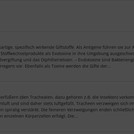
rtige, spezifisch wirkende Giftstoffe. Als Antigene führen sie zur 
 Stoffwechselprodukte als Exotoxine in ihre Umgebung ausgeschied
ergiftung und das Diphtherietoxin. – Endotoxine sind Bakteriengift
egern vor. Ebenfalls als Toxine werden die Gifte der...
derfüßern (den Tracheaten, dazu gehören z.B. die Insekten) vork
mluft und sind daher stets luftgefüllt. Tracheen verzweigen sich 
n spiralig verstärkt. Die feineren Verzweigungen enden schließlic
einzelnen Körperzellen erfolgt. Die...