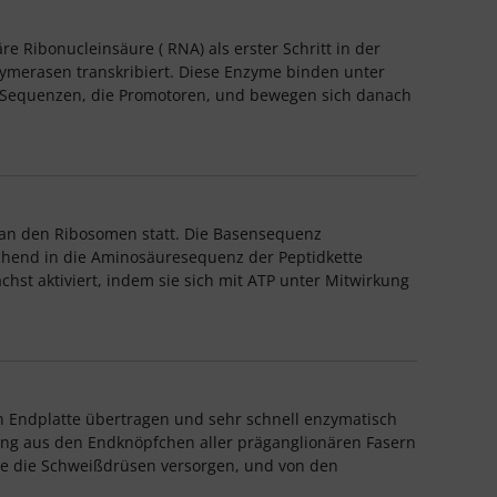
e Ribonucleinsäure ( RNA) als erster Schritt in der
ymerasen transkribiert. Diese Enzyme binden unter
che Sequenzen, die Promotoren, und bewegen sich danach
ma an den Ribosomen statt. Die Basensequenz
echend in die Aminosäuresequenz der Peptidkette
chst aktiviert, indem sie sich mit ATP unter Mitwirkung
n Endplatte übertragen und sehr schnell enzymatisch
gung aus den Endknöpfchen aller präganglionären Fasern
ie die Schweißdrüsen versorgen, und von den