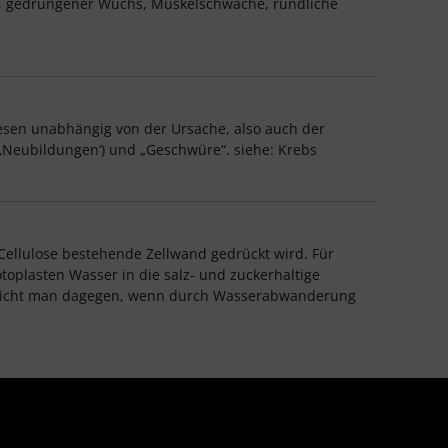
s, gedrungener Wuchs, Muskelschwäche, rundliche
sen unabhängig von der Ursache, also auch der
‚Neubildungen‘) und „Geschwüre“. siehe: Krebs
 Cellulose bestehende Zellwand gedrückt wird. Für
oplasten Wasser in die salz- und zuckerhaltige
n spricht man dagegen, wenn durch Wasserabwanderung