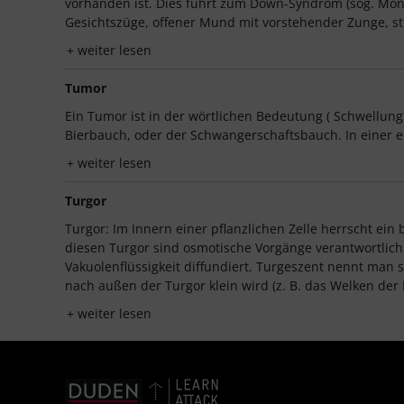
vorhanden ist. Dies führt zum Down-Syndrom (sog. Mon
Gesichtszüge, offener Mund mit vorstehender Zunge, st
weiter lesen
Tumor
Ein Tumor ist in der wörtlichen Bedeutung ( Schwellu
Bierbauch, oder der Schwangerschaftsbauch. In einer 
weiter lesen
Turgor
Turgor: Im Innern einer pflanzlichen Zelle herrscht ei
diesen Turgor sind osmotische Vorgänge verantwortlic
Vakuolenflüssigkeit diffundiert. Turgeszent nennt man
nach außen der Turgor klein wird (z. B. das Welken der Pf
weiter lesen