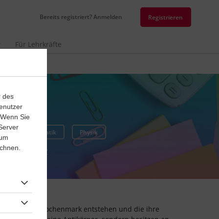
Bereits registriert? Anmelden
Registrieren
r
Für Lehrkräfte
n
r des
enutzer
. Wenn Sie
Server
Mathematik
Physik
 um
ichnen.
U
V
W
Z
mmzellen im Knochenmark entstehen und die ihre