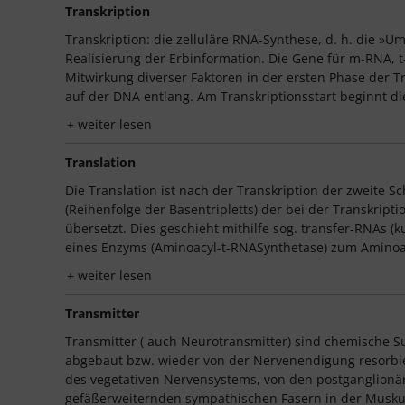
Transkription
Transkription: die zelluläre RNA-Synthese, d. h. die »U
Realisierung der Erbinformation. Die Gene für m-RNA,
Mitwirkung diverser Faktoren in der ersten Phase der T
auf der DNA entlang. Am Transkriptionsstart beginnt di
weiter lesen
Translation
Die Translation ist nach der Transkription der zweite S
(Reihenfolge der Basentripletts) der bei der Transkri
übersetzt. Dies geschieht mithilfe sog. transfer-RNAs (
eines Enzyms (Aminoacyl-t-RNASynthetase) zum Aminoacy
weiter lesen
Transmitter
Transmitter ( auch Neurotransmitter) sind chemische 
abgebaut bzw. wieder von der Nervenendigung resorbier
des vegetativen Nervensystems, von den postganglion
gefäßerweiternden sympathischen Fasern in der Muskula