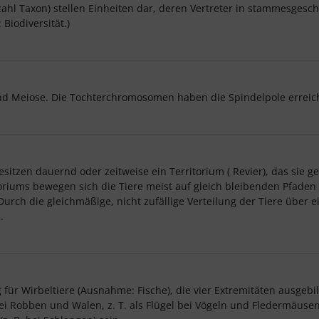
ahl Taxon) stellen Einheiten dar, deren Vertreter in stammesgesch
 Biodiversität.)
nd Meiose. Die Tochterchromosomen haben die Spindelpole erreich
e besitzen dauernd oder zeitweise ein Territorium ( Revier), das si
itoriums bewegen sich die Tiere meist auf gleich bleibenden Pfad
ch die gleichmäßige, nicht zufällige Verteilung der Tiere über ei
.
für Wirbeltiere (Ausnahme: Fische), die vier Extremitäten ausge
 bei Robben und Walen, z. T. als Flügel bei Vögeln und Fledermäus